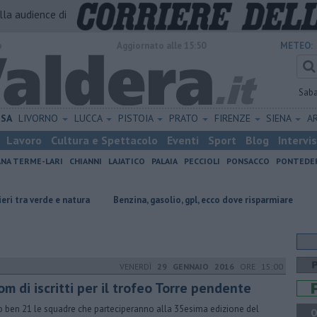
alla audience di
o
Aggiornato alle 15:50
METEO:
Sab
ISA
LIVORNO
LUCCA
PISTOIA
PRATO
FIRENZE
SIENA
A
Lavoro
Cultura e Spettacolo
Eventi
Sport
Blog
Intervi
ANA TERME-LARI
CHIANNI
LAJATICO
PALAIA
PECCIOLI
PONSACCO
PONTEDE
 e natura
​Benzina, gasolio, gpl, ecco dove risparmiare
Sotto le stel
VENERDÌ
29 GENNAIO 2016
ORE 15:00
m di iscritti per il trofeo Torre pendente
 ben 21 le squadre che parteciperanno alla 35esima edizione del
Q