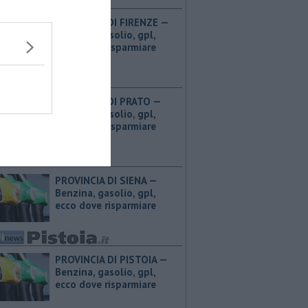
PROVINCIA DI FIRENZE — ​
Benzina, gasolio, gpl,
ecco dove risparmiare
PROVINCIA DI PRATO — ​
Benzina, gasolio, gpl,
ecco dove risparmiare
PROVINCIA DI SIENA — ​
Benzina, gasolio, gpl,
ecco dove risparmiare
PROVINCIA DI PISTOIA — ​
Benzina, gasolio, gpl,
ecco dove risparmiare