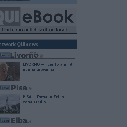
etwork QUInews
LIVORNO — I cento anni di
nonna Giovanna
PISA — Torna la Ztl in
zona stadio