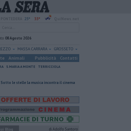
25°
35°
PONTEDERA
QuiNews.net
ato
08 Agosto 2026
REZZO
MASSA CARRARA
GROSSETO
ste
Animali
Pubblicità
Contatti
RA
S.MARIA A MONTE
TERRICCIOLA
le la musica incontra il cinema
Macelloni, "sull'ossicombustore l'assesso
ui Blog
di Adolfo Santoro