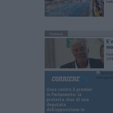
trad
Cronaca
E'
mo
Face
1978
Uova contro il premier
in Parlamento: la
protesta choc di una
deputata
dell'opposizione in