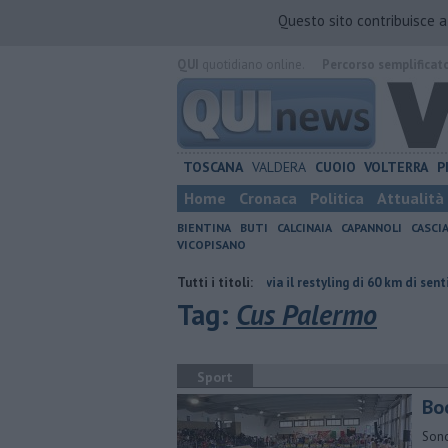
Questo sito contribuisce 
QUI
quotidiano online.
Percorso semplificat
TOSCANA
VALDERA
CUOIO
VOLTERRA
P
Home
Cronaca
Politica
Attualità
BIENTINA
BUTI
CALCINAIA
CAPANNOLI
CASCI
VICOPISANO
sore ha le idee confuse"
Al via il restyling di 60 km di sentieri tra verde
Tutti i titoli:
Tag:
Cus Palermo
Sport
Boo
Sono