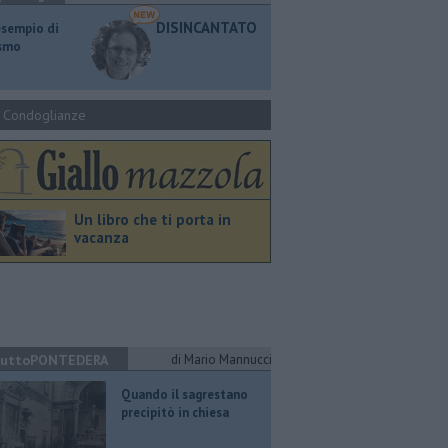
DISINCANTATO
esempio di
ismo
Condoglianze
Un libro che ti porta in
vacanza
uttoPONTEDERA
di Mario Mannucci
Quando il sagrestano
precipitò in chiesa