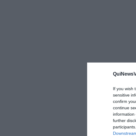
QuiNewsVa
If you wish 
sensitive in
confirm you
continue se
information 
further disc
participants
Downstream 