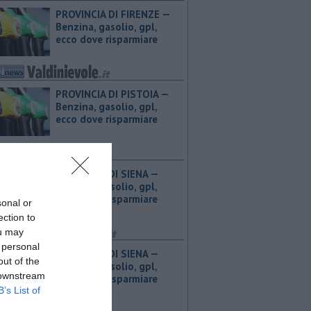
PROVINCIA DI FIRENZE — ​
Benzina, gasolio, gpl,
ecco dove risparmiare
PROVINCIA DI PISTOIA — ​
Benzina, gasolio, gpl,
ecco dove risparmiare
PROVINCIA DI SIENA — ​
Benzina, gasolio, gpl,
ecco dove risparmiare
sonal or
ection to
ou may
 personal
PROVINCIA DI SIENA — ​
out of the
Benzina, gasolio, gpl,
 downstream
ecco dove risparmiare
B’s List of