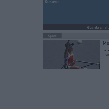
Kosovo
Sport
Mo
L'at
mond