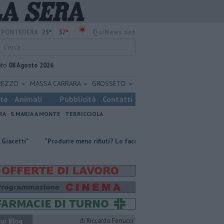
25°
37°
PONTEDERA
QuiNews.net
ato
08 Agosto 2026
REZZO
MASSA CARRARA
GROSSETO
ste
Animali
Pubblicità
Contatti
RA
S.MARIA A MONTE
TERRICCIOLA
"Produrre meno rifiuti? Lo facciamo dal 1990"
Incendio divampa tr
ui Blog
di Riccardo Ferrucci