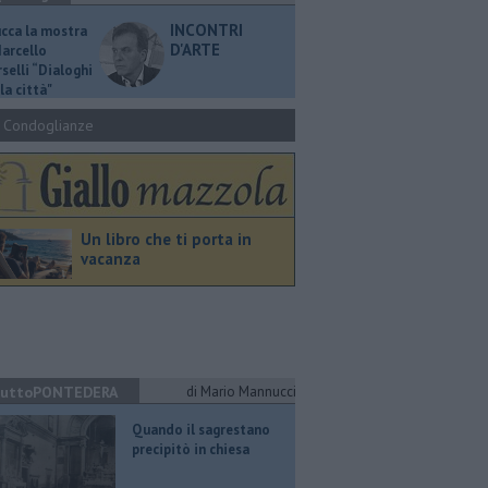
INCONTRI
ucca la mostra
D'ARTE
Marcello
selli “Dialoghi
la città"
Condoglianze
Un libro che ti porta in
vacanza
uttoPONTEDERA
di Mario Mannucci
Quando il sagrestano
precipitò in chiesa