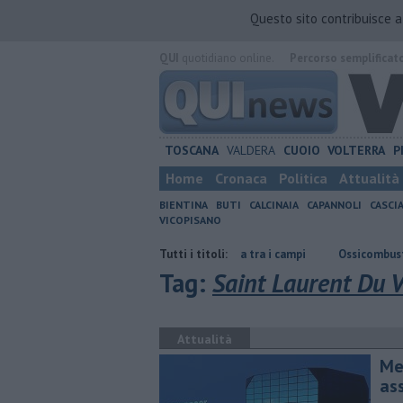
Questo sito contribuisce 
QUI
quotidiano online.
Percorso semplificat
TOSCANA
VALDERA
CUOIO
VOLTERRA
P
Home
Cronaca
Politica
Attualità
BIENTINA
BUTI
CALCINAIA
CAPANNOLI
CASCI
VICOPISANO
o dal 1990"
Incendio divampa tra i campi
Tutti i titoli:
Ossicombustore, "Serve 
Tag:
Saint Laurent Du 
Attualità
Me
as