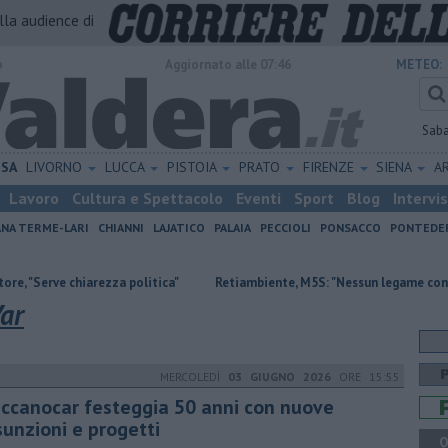
alla audience di
o
Aggiornato alle 07:46
METEO:
Sab
ISA
LIVORNO
LUCCA
PISTOIA
PRATO
FIRENZE
SIENA
A
Lavoro
Cultura e Spettacolo
Eventi
Sport
Blog
Intervi
ANA TERME-LARI
CHIANNI
LAJATICO
PALAIA
PECCIOLI
PONSACCO
PONTEDE
chiarezza politica"
Retiambiente, M5S: "Nessun legame con Giacetti"
Var
MERCOLEDÌ
03 GIUGNO 2026
ORE 15:55
ccanocar festeggia 50 anni con nuove
sunzioni e progetti
Q