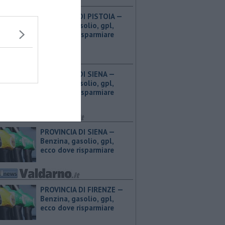
PROVINCIA DI PISTOIA — ​
Benzina, gasolio, gpl,
ecco dove risparmiare
PROVINCIA DI SIENA — ​
Benzina, gasolio, gpl,
ecco dove risparmiare
PROVINCIA DI SIENA — ​
Benzina, gasolio, gpl,
ecco dove risparmiare
PROVINCIA DI FIRENZE — ​
Benzina, gasolio, gpl,
ecco dove risparmiare