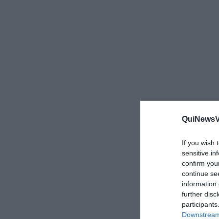
QuiNewsVa
If you wish 
sensitive in
confirm you
continue se
information 
further disc
participants
Downstream 