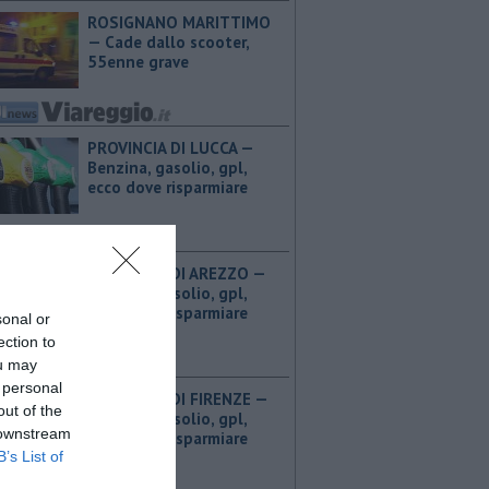
ROSIGNANO MARITTIMO
— Cade dallo scooter,
55enne grave
PROVINCIA DI LUCCA — ​
Benzina, gasolio, gpl,
ecco dove risparmiare
PROVINCIA DI AREZZO — ​
Benzina, gasolio, gpl,
ecco dove risparmiare
sonal or
ection to
ou may
 personal
PROVINCIA DI FIRENZE — ​
out of the
Benzina, gasolio, gpl,
 downstream
ecco dove risparmiare
B’s List of