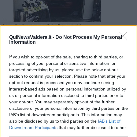
Incendio di un garage (foto di repertorio)
Le fiamme, propagatesi nel primo pomeriggio, hanno
QuiNewsValdera.it -
Do Not Process My Personal
richiamato nei pressi di Selvatelle i vigili del fuoco di più
Information
distaccamenti e del Comando
If you wish to opt-out of the sale, sharing to third parties, or
processing of your personal or sensitive information for
targeted advertising by us, please use the below opt-out
section to confirm your selection. Please note that after your
opt-out request is processed you may continue seeing
TERRICCIOLA —
Nel primo pomeriggio, per cause ancora da
interest-based ads based on personal information utilized by
accertare, un incendio ha interessato un garage e la palazzina
us or personal information disclosed to third parties prior to
soprastante in via di Casanova, nei pressi di Selvatelle. Da quando
your opt-out. You may separately opt-out of the further
si è appreso si tratta di un edificio residenziale bifamiliare, costituito
disclosure of your personal information by third parties on the
di tre piani fuori terra.
IAB’s list of downstream participants. This information may
I vigili del fuoco hanno inviato sul posto squadre dei distaccamenti
also be disclosed by us to third parties on the
IAB’s List of
di Pontedera e Cascina, con a supporto l'autoscala del Comando
Downstream Participants
that may further disclose it to other
provinciale di Pisa.
third parties.