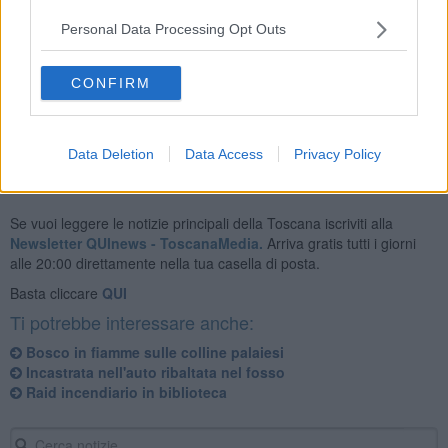
Personal Data Processing Opt Outs
L'edificio è stato evacuato in via precauzionale e nessuna persona
CONFIRM
è rimasta coinvolta.
Data Deletion
Data Access
Privacy Policy
Se vuoi leggere le notizie principali della Toscana iscriviti alla
Newsletter QUInews - ToscanaMedia.
Arriva gratis tutti i giorni
alle 20:00 direttamente nella tua casella di posta.
Basta cliccare
QUI
Ti potrebbe interessare anche:
Bosco in fiamme sulle colline palaiesi
Incastrata nell'auto ribaltata nel fosso
Raid incendiario in biblioteca