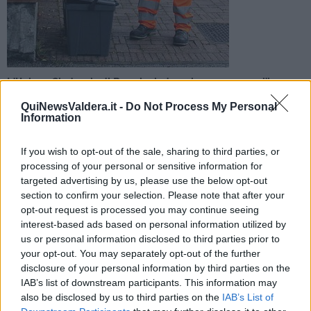
L'Unione Sindacale di Base ha indetto la protesta per l'intera
giornata di lunedì 18 Maggio. L'azienda che gestisce il porta a
QuiNewsValdera.it -
Do Not Process My Personal
porta avvisa gli utenti
Information
If you wish to opt-out of the sale, sharing to third parties, or
processing of your personal or sensitive information for
targeted advertising by us, please use the below opt-out
section to confirm your selection. Please note that after your
VALDERA —
Occhi puntati su lunedì 18 Maggio per la
raccolta
opt-out request is processed you may continue seeing
porta a porta di Geofor
. Per quella data, infatti, l'
Unione
Sindacale di Base
ha indetto
uno sciopero generale per l'intera
interest-based ads based on personal information utilized by
giornata
.
us or personal information disclosed to third parties prior to
your opt-out. You may separately opt-out of the further
"In ragione di ciò, l’azienda invita cortesemente l’utenza a
esporre
disclosure of your personal information by third parties on the
regolarmente i rifiuti secondo il calendario del servizio
- hanno
IAB’s list of downstream participants. This information may
specificato da Geofor - pur rammentando che
non è possibile
also be disclosed by us to third parties on the
IAB’s List of
prevedere con esattezza il grado di adesione
allo sciopero da