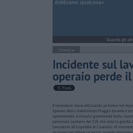
dobbiamo qualcosa»
Cronaca
Incidente sul la
operaio perde il
Il lavoratore stava utilizzando un tornio nel rep
operaio dello stabilimento Piaggio durante il tu
sperimentale, è rimasto gravemente ferito. L'uomo
personale sanitario del 118, che vista la gravità
lavoratore all'ospedale di Cisanello. Al moment
un tornio per rifinire un pezzo, quando improvvi