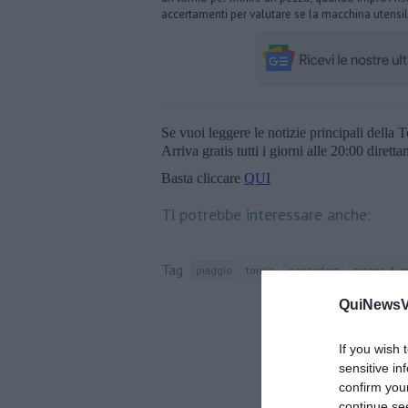
accertamenti per valutare se la macchina utensile 
Se vuoi leggere le notizie principali della T
Arriva gratis tutti i giorni alle 20:00 dirett
Basta cliccare
QUI
Ti potrebbe interessare anche:
Tag
piaggio
tornio
pontedera
catena di 
QuiNewsVa
If you wish 
sensitive in
confirm you
continue se