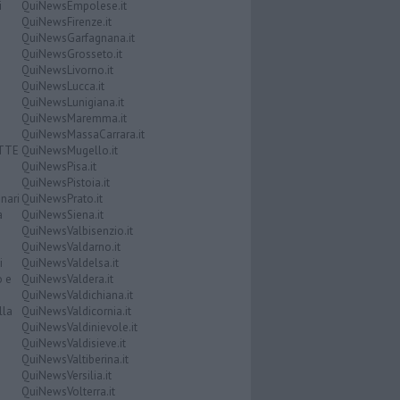
i
QuiNewsEmpolese.it
QuiNewsFirenze.it
QuiNewsGarfagnana.it
QuiNewsGrosseto.it
QuiNewsLivorno.it
QuiNewsLucca.it
QuiNewsLunigiana.it
QuiNewsMaremma.it
QuiNewsMassaCarrara.it
ATTE
QuiNewsMugello.it
QuiNewsPisa.it
QuiNewsPistoia.it
nari
QuiNewsPrato.it
a
QuiNewsSiena.it
QuiNewsValbisenzio.it
QuiNewsValdarno.it
i
QuiNewsValdelsa.it
o e
QuiNewsValdera.it
QuiNewsValdichiana.it
lla
QuiNewsValdicornia.it
QuiNewsValdinievole.it
QuiNewsValdisieve.it
QuiNewsValtiberina.it
QuiNewsVersilia.it
QuiNewsVolterra.it