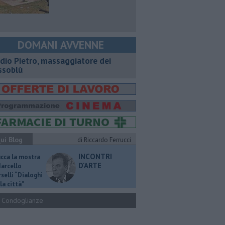
DOMANI AVVENNE
dio Pietro, massaggiatore dei
ssoblù
ui Blog
di Riccardo Ferrucci
INCONTRI
ucca la mostra
D'ARTE
Marcello
selli “Dialoghi
la città"
Condoglianze