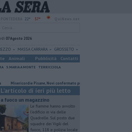
22°
37°
PONTEDERA
QuiNews.net
rdì
07 Agosto 2026
REZZO
MASSA CARRARA
GROSSETO
ste
Animali
Pubblicità
Contatti
RA
S.MARIA A MONTE
TERRICCIOLA
Misericordie Pisane, Novi confermato presidente
Addio al dottor Mass
L'articolo di ieri più letto
 a fuoco un magazzino
Le fiamme hanno avvolto
l'edificio in via delle
Quadrelle. Sul posto due
squadre dei Vigili del
fuoco, 118 e polizia locale