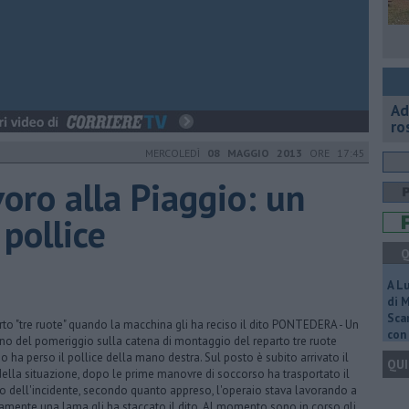
Ad
ro
MERCOLEDÌ
08 MAGGIO 2013
ORE 17:45
voro alla Piaggio: un
 pollice
Q
A L
di 
Scar
arto "tre ruote" quando la macchina gli ha reciso il dito PONTEDERA - Un
con 
rno del pomeriggio sulla catena di montaggio del reparto tre ruote
 ha perso il pollice della mano destra. Sul posto è subito arrivato il
QUI
 della situazione, dopo le prime manovre di soccorso ha trasportato il
o dell'incidente, secondo quanto appreso, l'operaio stava lavorando a
samente una lama gli ha staccato il dito. Al momento sono in corso gli