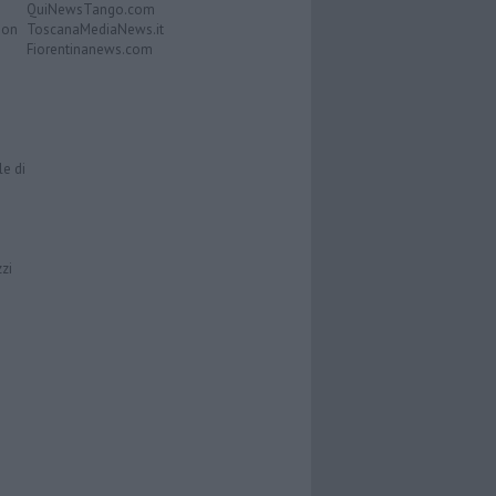
QuiNewsTango.com
Don
ToscanaMediaNews.it
Fiorentinanews.com
le di
zzi