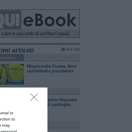
imi articoli
Vedi tutti
ttualità
Misericordie Pisane, Novi
confermato presidente
ronaca
Addio al dottor Massimo
Campana, il cordoglio
sonal or
ection to
ttualità
ou may
 personal