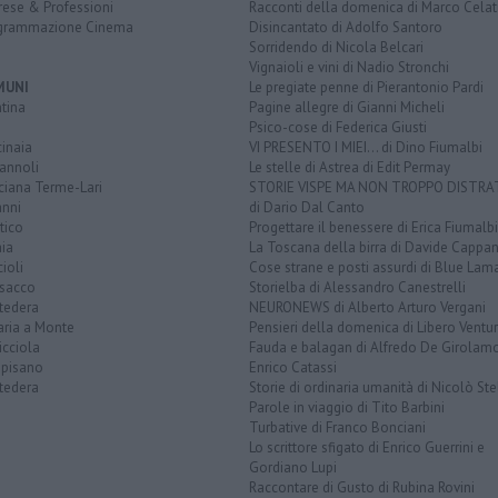
rese & Professioni
Racconti della domenica di Marco Celat
grammazione Cinema
Disincantato di Adolfo Santoro
Sorridendo di Nicola Belcari
Vignaioli e vini di Nadio Stronchi
MUNI
Le pregiate penne di Pierantonio Pardi
tina
Pagine allegre di Gianni Micheli
Psico-cose di Federica Giusti
inaia
VI PRESENTO I MIEI... di Dino Fiumalbi
annoli
Le stelle di Astrea di Edit Permay
ciana Terme-Lari
STORIE VISPE MA NON TROPPO DISTR
anni
di Dario Dal Canto
tico
Progettare il benessere di Erica Fiumalbi
ia
La Toscana della birra di Davide Cappan
ioli
Cose strane e posti assurdi di Blue Lam
sacco
Storielba di Alessandro Canestrelli
tedera
NEURONEWS di Alberto Arturo Vergani
aria a Monte
Pensieri della domenica di Libero Ventur
icciola
Fauda e balagan di Alfredo De Girolam
opisano
Enrico Catassi
tedera
Storie di ordinaria umanità di Nicolò Ste
Parole in viaggio di Tito Barbini
Turbative di Franco Bonciani
Lo scrittore sfigato di Enrico Guerrini e
Gordiano Lupi
Raccontare di Gusto di Rubina Rovini