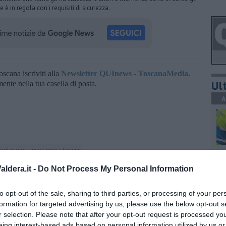
è in regola con i requisiti di sicurezza.
oscana iscriviti alla
Newsletter QUInews - ToscanaMedia.
Ult
amente nella tua casella di posta.
A
montaggio
macchine utensili
C
ldera.it -
Do Not Process My Personal Information
to opt-out of the sale, sharing to third parties, or processing of your per
formation for targeted advertising by us, please use the below opt-out s
A
r selection. Please note that after your opt-out request is processed y
eing interest-based ads based on personal information utilized by us or