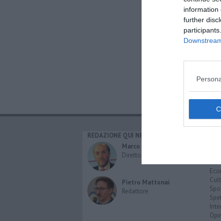
information 
further disc
participants
Downstream 
Persona
REDAZIONE QUI NEWS
CAT
Cro
Marco Migli
Poli
Direttore Responsabile
Attu
Eco
Cult
Pietro Mattonai
Spo
Redattore
Spet
Inte
Opi