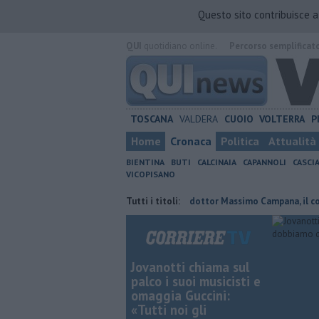
Questo sito contribuisce 
QUI
quotidiano online.
Percorso semplificat
TOSCANA
VALDERA
CUOIO
VOLTERRA
P
Home
Cronaca
Politica
Attualità
BIENTINA
BUTI
CALCINAIA
CAPANNOLI
CASCI
VICOPISANO
i confermato presidente
Addio al dottor Massimo Campana, il cordogli
Tutti i titoli:
Jovanotti chiama sul
palco i suoi musicisti e
omaggia Guccini:
«Tutti noi gli