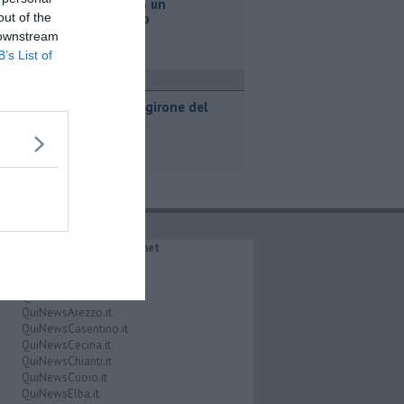
Va a fuoco un
out of the
magazzino
 downstream
B’s List of
port
Svelato il girone del
Pontedera
IL NETWORK QuiNews.net
QuiNewsAbetone.it
QuiNewsAmiata.it
QuiNewsAnimali.it
QuiNewsArezzo.it
QuiNewsCasentino.it
QuiNewsCecina.it
QuiNewsChianti.it
QuiNewsCuoio.it
QuiNewsElba.it