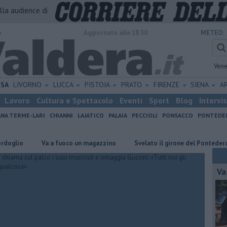
alla audience di
o
Aggiornato alle 18:30
METEO:
Vene
ISA
LIVORNO
LUCCA
PISTOIA
PRATO
FIRENZE
SIENA
A
Lavoro
Cultura e Spettacolo
Eventi
Sport
Blog
Intervi
ANA TERME-LARI
CHIANNI
LAJATICO
PALAIA
PECCIOLI
PONSACCO
PONTEDE
o
Va a fuoco un magazzino
Svelato il girone del Pontedera
Va