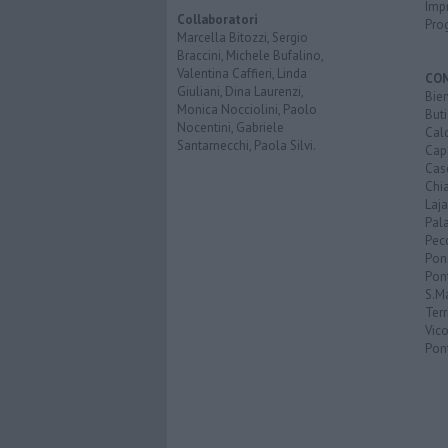
Imp
Collaboratori
Pro
Marcella Bitozzi, Sergio
Braccini, Michele Bufalino,
Valentina Caffieri, Linda
CO
Giuliani, Dina Laurenzi,
Bien
Monica Nocciolini, Paolo
Buti
Nocentini, Gabriele
Calc
Santarnecchi, Paola Silvi.
Cap
Cas
Chi
Laja
Pala
Pecc
Pon
Pon
S.M
Terr
Vic
Pon