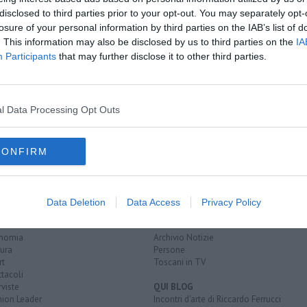
disclosed to third parties prior to your opt-out. You may separately opt-
losure of your personal information by third parties on the IAB’s list of
. This information may also be disclosed by us to third parties on the
IA
Participants
that may further disclose it to other third parties.
S
l Data Processing Opt Outs
CONFIRM
EGORIE
RUBRICHE
naca
Le notizie di oggi
Data Deletion
Data Access
Privacy Policy
tica
Più Letti della settimana
alità
Più Letti del mese
nomia
Archivio Notizie
ura
Persone
rt
Toscani in TV
tacoli
rviste
QUI BLOG
nion Leader
Incontri d'arte di Riccardo Ferrucci