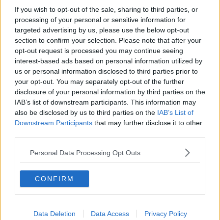
veloce grazie ad un algoritmo sviluppato dal gruppo di ingegneri
If you wish to opt-out of the sale, sharing to third parties, or
meccanici coordinato da Sangbae Kim, è uno degli altri automi
processing of your personal or sensitive information for
ispirati dalla natura a cui ha guardato, fra i primi, l’Istituto di
targeted advertising by us, please use the below opt-out
BioRobotica della Scuola Superiore Sant’Anna,
finendo per
section to confirm your selection. Please note that after your
creare quello che il suo Direttore Paolo Dario definisce uno “zoo
robotico”.
opt-out request is processed you may continue seeing
interest-based ads based on personal information utilized by
Il ghepardo appunto è soltanto l'ultimo arrivato dei automi che
us or personal information disclosed to third parties prior to
imitano gli animali, in una sorta di zoo robotico al quale l'Italia
your opt-out. You may separately opt-out of the further
contribuisce in modo importante. "
Abbiamo costruito anguille e
disclosure of your personal information by third parties on the
polpi robot, solo per citare quelli acquatici, e poi ma anche
IAB’s list of downstream participants. This information may
lombrichi, topi e gech
i", osserva Cesare Stefanini, ricercatore di
also be disclosed by us to third parties on the
IAB’s List of
Bio-robotica della Scuola Superiore Sant'Anna di Pisa. Progettare e
Downstream Participants
that may further disclose it to other
costruire automi che imitano la natura è una continua sfida: ''si
third parties.
costruiscono robot che si muovono come gli animali per farli
lavorare al fianco dell'uomo: sono più forti, più agili e capaci di
Personal Data Processing Opt Outs
svolgere lavori pesanti''. Costruirli ''aiuta inoltre a carpire i segreti di
alcuni animali, come la capacità dei gechi di camminare a testa in
giù su pareti lisce'', prosegue il ricercatore. ''
In questo modo, per
CONFIRM
esempio, abbiamo capito che le zampe del geco sono
'equipaggiate' con minuscoli ganci"
. Riproducendo il polpo, i
ricercatori sono riusciti a costruire un robot con tentacoli capaci di
afferrare e di compiere operazioni complesse, come aprire un vaso.
Data Deletion
Data Access
Privacy Policy