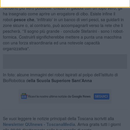
E' stato costruito anche un
robot-topo
, con tanto di pelliccia per
renderlo più vero possibile: chiuso in gabbia con un topo vero, gli
ha insegnato come aprire un erogatore di cibo. Esiste infine il
robot-
pesce che
, 'infiltrato' in un banco di veri pesci, sa guidarli in
zone sicure o, al contrario, può accompagnarli verso la rete che li
pescherà. ''Il sogno più grande - conclude Stefanini - sono i robot-
formica. Costruirli significherebbe mettere a punta una macchina
con una forza straordinaria ed una notevole capacità
organizzativa".
In foto: alcune immagini dei robot ispirati al polpo dell’Istituto di
BioRobotica d
ella Scuola Superiore Sant’Anna
Se vuoi leggere le notizie principali della Toscana iscriviti alla
Newsletter QUInews - ToscanaMedia.
Arriva gratis tutti i giorni
alle 20:00 direttamente nella tua casella di posta.