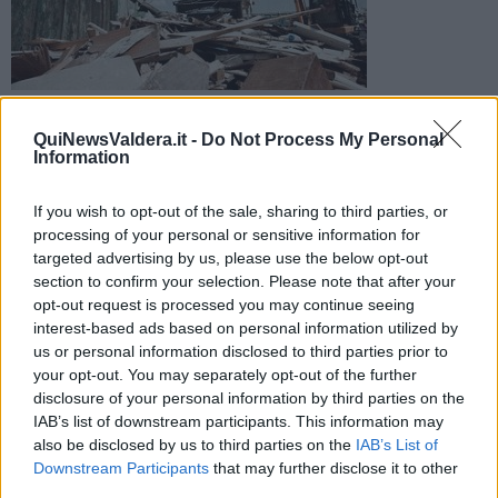
Arrestati e liberati due uomini e una donna, aveva l'automobile
carica di scarti ferrosi
QuiNewsValdera.it -
Do Not Process My Personal
Information
If you wish to opt-out of the sale, sharing to third parties, or
processing of your personal or sensitive information for
targeted advertising by us, please use the below opt-out
section to confirm your selection. Please note that after your
I carabinieri hanno fermato l'auto con targa bulgara, che è risultata
opt-out request is processed you may continue seeing
piena di materiale ferroso e di batterie per auto, che devono essere
interest-based ads based on personal information utilized by
smaltite secondo la normativa vigente in quanto ricche di acidi
us or personal information disclosed to third parties prior to
nocivi.
A bordo dell'auto viaggiavano
tre persone
, due ragazzi di 26 anni e
your opt-out. You may separately opt-out of the further
una donna di 28. In un primo momento, ai militari hanno detto di
disclosure of your personal information by third parties on the
aver raccolto il materiale ferroso fuori dalla discarica e di non
IAB’s list of downstream participants. This information may
essere entrati dentro. Da un immediato controllo, però, fuori
also be disclosed by us to third parties on the
IAB’s List of
dall’area di conferimento non è risultata la presenza di sporcizia o
Downstream Participants
that may further disclose it to other
residui ferrosi, mentre in un punto la rete di recinzione è risultata
third parties.