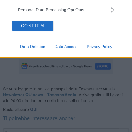
abbattuta e l’area adiacente ad alcuni magazzini è risultata a
soqquadro, come se qualcuno vi avesse rovistato di recente.
Personal Data Processing Opt Outs
I tre sono stati arrestati per furto in flagranza e liberati.
Dalla
successiva acquisizione di filmati delle telecamere di sicurezza, è
CONFIRM
evidente l’auto che sfonda la recinzione mentre i tre si adoperano
per trafugare il materiale.
Data Deletion
Data Access
Privacy Policy
Se vuoi leggere le notizie principali della Toscana iscriviti alla
Newsletter QUInews - ToscanaMedia.
Arriva gratis tutti i giorni
alle 20:00 direttamente nella tua casella di posta.
Basta cliccare
QUI
Ti potrebbe interessare anche: