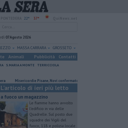
22°
37°
PONTEDERA
QuiNews.net
rdì
07 Agosto 2026
REZZO
MASSA CARRARA
GROSSETO
ste
Animali
Pubblicità
Contatti
RA
S.MARIA A MONTE
TERRICCIOLA
Misericordie Pisane, Novi confermato presidente
Addio al dottor M
L'articolo di ieri più letto
 a fuoco un magazzino
Le fiamme hanno avvolto
l'edificio in via delle
Quadrelle. Sul posto due
squadre dei Vigili del
fuoco, 118 e polizia locale