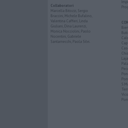
Imp
Collaboratori
Pro
Marcella Bitozzi, Sergio
Braccini, Michele Bufalino,
Valentina Caffieri, Linda
CO
Giuliani, Dina Laurenzi,
Bien
Monica Nocciolini, Paolo
Buti
Nocentini, Gabriele
Calc
Santarnecchi, Paola Silvi.
Cap
Cas
Chi
Laja
Pala
Pecc
Pon
Pon
S.M
Terr
Vic
Pon