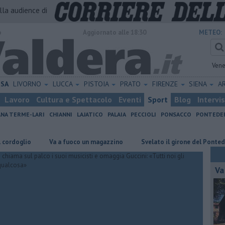
alla audience di
o
Aggiornato alle 18:30
METEO:
Vene
ISA
LIVORNO
LUCCA
PISTOIA
PRATO
FIRENZE
SIENA
A
Lavoro
Cultura e Spettacolo
Eventi
Sport
Blog
Intervi
ANA TERME-LARI
CHIANNI
LAJATICO
PALAIA
PECCIOLI
PONSACCO
PONTEDE
glio
Va a fuoco un magazzino
Svelato il girone del Pontedera
Va