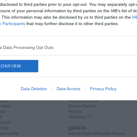
disclosed to third parties prior to your opt-out. You may separately opt-
losure of your personal information by third parties on the IAB’s list of
. This information may also be disclosed by us to third parties on the
IA
icincittà"
Participants
that may further disclose it to other third parties.
nic
S
i generali delle due ruote
l Data Processing Opt Outs
CONFIRM
EGORIE
RUBRICHE
Data Deletion
Data Access
Privacy Policy
naca
Le notizie di oggi
tica
Più Letti della settimana
alità
Più Letti del mese
nomia
Archivio Notizie
ura
Persone
rt
Toscani in TV
tacoli
rviste
QUI BLOG
nion Leader
Incontri d'arte di Riccardo Ferrucci