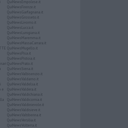
i
QuiNewsEmpolese.it
QuiNewsFirenze.it
QuiNewsGarfagnana.it
QuiNewsGrosseto.it
QuiNewsLivorno.it
QuiNewsLucca.it
QuiNewsLunigiana.it
QuiNewsMaremma.it
QuiNewsMassaCarrara.it
ATTE
QuiNewsMugello.it
QuiNewsPisa.it
QuiNewsPistoia.it
nari
QuiNewsPrato.it
a
QuiNewsSiena.it
QuiNewsValbisenzio.it
QuiNewsValdarno.it
i
QuiNewsValdelsa.it
o e
QuiNewsValdera.it
QuiNewsValdichiana.it
lla
QuiNewsValdicornia.it
QuiNewsValdinievole.it
QuiNewsValdisieve.it
QuiNewsValtiberina.it
QuiNewsVersilia.it
QuiNewsVolterra.it