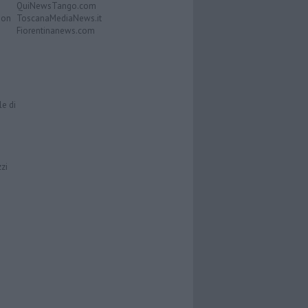
QuiNewsTango.com
Don
ToscanaMediaNews.it
Fiorentinanews.com
le di
zzi