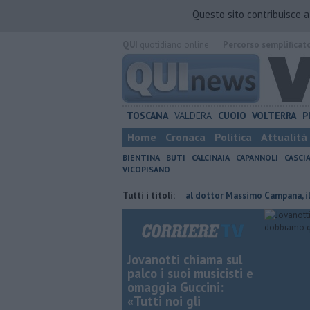
Questo sito contribuisce 
QUI
quotidiano online.
Percorso semplificat
TOSCANA
VALDERA
CUOIO
VOLTERRA
P
Home
Cronaca
Politica
Attualità
BIENTINA
BUTI
CALCINAIA
CAPANNOLI
CASCI
VICOPISANO
ovi confermato presidente
Tutti i titoli:
Addio al dottor Massimo Campana, il cordo
Jovanotti chiama sul
palco i suoi musicisti e
omaggia Guccini:
«Tutti noi gli