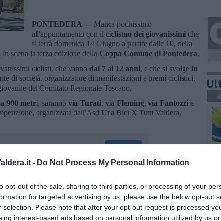
PONTEDERA —
Manca pochissimo
all'appuntamento con il
ciclismo dei giovanissimi
che
si terrà domenica 14 Giugno a partire dalle 10, nella
 in scena la terza edizione della
Coppa Comune di Pontedera
.
iovanissimi ciclisti, che vanno
dai 7 ai 12 anni
, e che si svolge
in
ente di società, organizzatore di manifestazioni e premi ciclistici,
Ult
giovanile del Comitato Regionale Toscano.
A
ca 900 metri
, saranno
via Turati
,
via Fleming
,
via Fantozzi
e
competizione, organizzata dall'Asd Una Bici X Tutti Valdera,
C
ldera.it -
Do Not Process My Personal Information
to opt-out of the sale, sharing to third parties, or processing of your per
oscana iscriviti alla
Newsletter QUInews - ToscanaMedia.
amente nella tua casella di posta.
formation for targeted advertising by us, please use the below opt-out s
r selection. Please note that after your opt-out request is processed y
A
eing interest-based ads based on personal information utilized by us or