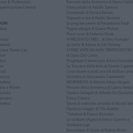
rese & Professioni
Racconti della domenica di Marco Celat
grammazione Cinema
Disincantato di Adolfo Santoro
Sorridendo di Nicola Belcari
Vignaioli e vini di Nadio Stronchi
MUNI
Le pregiate penne di Pierantonio Pardi
tina
Pagine allegre di Gianni Micheli
Psico-cose di Federica Giusti
inaia
VI PRESENTO I MIEI... di Dino Fiumalbi
annoli
Le stelle di Astrea di Edit Permay
ciana Terme-Lari
STORIE VISPE MA NON TROPPO DISTR
anni
di Dario Dal Canto
tico
Progettare il benessere di Erica Fiumalbi
ia
La Toscana della birra di Davide Cappan
ioli
Cose strane e posti assurdi di Blue Lam
sacco
Storielba di Alessandro Canestrelli
tedera
NEURONEWS di Alberto Arturo Vergani
aria a Monte
Pensieri della domenica di Libero Ventur
icciola
Fauda e balagan di Alfredo De Girolam
opisano
Enrico Catassi
tedera
Storie di ordinaria umanità di Nicolò Ste
Parole in viaggio di Tito Barbini
Turbative di Franco Bonciani
Lo scrittore sfigato di Enrico Guerrini e
Gordiano Lupi
Raccontare di Gusto di Rubina Rovini