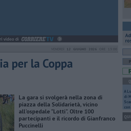
Ad
ro
VENERDÌ
12 GIUGNO 2026
ORE 13:00
via per la Coppa
Q
A L
La gara si svolgerà nella zona di
di 
Scar
piazza della Solidarietà, vicino
con 
all'ospedale "Lotti". Oltre 100
QUI
partecipanti e il ricordo di Gianfranco
Puccinelli