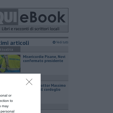
imi articoli
Vedi tutti
ttualità
Misericordie Pisane, Novi
confermato presidente
ronaca
Addio al dottor Massimo
Campana, il cordoglio
sonal or
ection to
ou may
ttualità
 personal