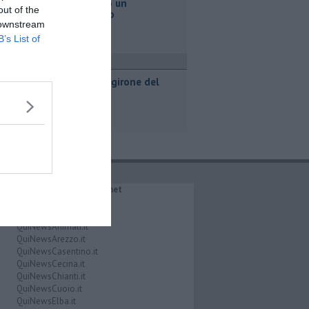
Va a fuoco un
out of the
magazzino
 downstream
B’s List of
port
Svelato il girone del
Pontedera
IL NETWORK QuiNews.net
QuiNewsAbetone.it
QuiNewsAmiata.it
QuiNewsAnimali.it
QuiNewsArezzo.it
QuiNewsCasentino.it
QuiNewsCecina.it
QuiNewsChianti.it
QuiNewsCuoio.it
QuiNewsElba.it