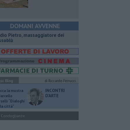
DOMANI AVVENNE
dio Pietro, massaggiatore dei
ssoblù
ui Blog
di Riccardo Ferrucci
INCONTRI
ucca la mostra
D'ARTE
Marcello
selli “Dialoghi
la città"
Condoglianze