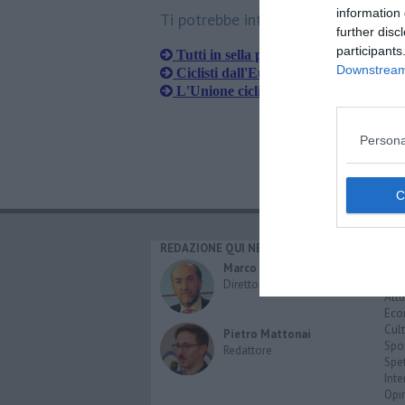
information 
Ti potrebbe interessare anche:
further disc
participants
Tutti in sella per l'ambiente, torna "B
Downstream 
Ciclisti dall'Europa per la Gravel Cli
L'Unione ciclistica pecciolese agli stat
Persona
REDAZIONE QUI NEWS
CAT
Cro
Marco Migli
Poli
Direttore Responsabile
Attu
Eco
Cult
Pietro Mattonai
Spo
Redattore
Spet
Inte
Opi