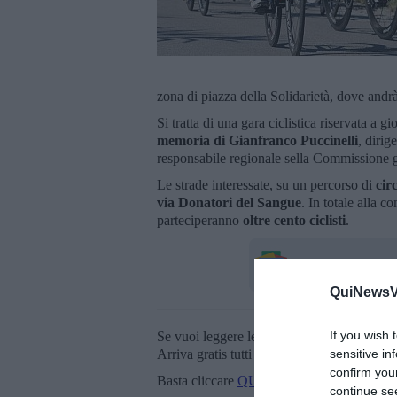
zona di piazza della Solidarietà, dove andrà
Si tratta di una gara ciclistica riservata a g
memoria di Gianfranco Puccinelli
, dirig
responsabile regionale sella Commissione 
Le strade interessate, su un percorso di
cir
via Donatori del Sangue
. In totale alla 
parteciperanno
oltre cento ciclisti
.
QuiNewsVa
If you wish 
Se vuoi leggere le notizie principali della T
Arriva gratis tutti i giorni alle 20:00 dirett
sensitive in
confirm you
Basta cliccare
QUI
continue se