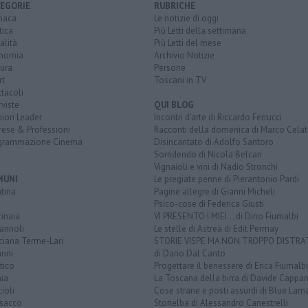
EGORIE
RUBRICHE
naca
Le notizie di oggi
tica
Più Letti della settimana
alità
Più Letti del mese
nomia
Archivio Notizie
ura
Persone
rt
Toscani in TV
tacoli
rviste
QUI BLOG
nion Leader
Incontri d'arte di Riccardo Ferrucci
rese & Professioni
Racconti della domenica di Marco Celat
grammazione Cinema
Disincantato di Adolfo Santoro
Sorridendo di Nicola Belcari
Vignaioli e vini di Nadio Stronchi
MUNI
Le pregiate penne di Pierantonio Pardi
tina
Pagine allegre di Gianni Micheli
Psico-cose di Federica Giusti
inaia
VI PRESENTO I MIEI... di Dino Fiumalbi
annoli
Le stelle di Astrea di Edit Permay
ciana Terme-Lari
STORIE VISPE MA NON TROPPO DISTR
anni
di Dario Dal Canto
tico
Progettare il benessere di Erica Fiumalbi
ia
La Toscana della birra di Davide Cappan
ioli
Cose strane e posti assurdi di Blue Lam
sacco
Storielba di Alessandro Canestrelli