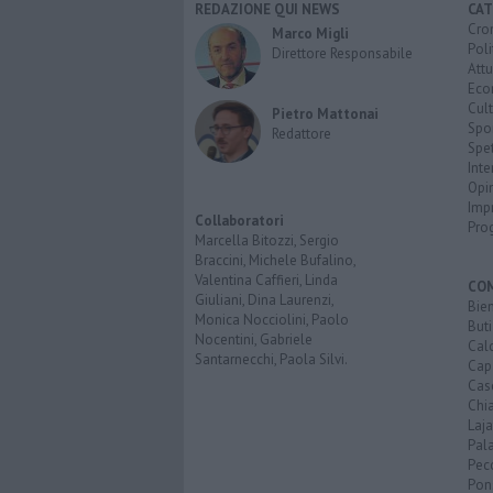
REDAZIONE QUI NEWS
CAT
Cro
Marco Migli
Poli
Direttore Responsabile
Attu
Eco
Cult
Pietro Mattonai
Spo
Redattore
Spet
Inte
Opi
Imp
Collaboratori
Pro
Marcella Bitozzi, Sergio
Braccini, Michele Bufalino,
Valentina Caffieri, Linda
CO
Giuliani, Dina Laurenzi,
Bien
Monica Nocciolini, Paolo
Buti
Nocentini, Gabriele
Calc
Santarnecchi, Paola Silvi.
Cap
Cas
Chi
Laja
Pala
Pecc
Pon