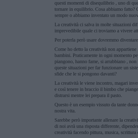
questi momenti di disequilibrio , uno di ques
tornare in equilibrio. Cosa abbiamo fatto
sempre o abbiamo inventato un modo nuov
La creatività ci salva in molte situazioni di
imprevedibile quale ci troviamo a vivere at
Per poterla però usare dovremmo diventare 
Come ho detto la creatività non appartiene 
bambini. Praticamente in ogni momento per l
piangono, hanno fame, si arrabbiano , non
queste situazioni per far funzionare un sist
sfide che le si pongono davanti?
La creatività le viene incontro, magari inv
e così tenere in braccio il bimbo che piang
distrarsi mentre lei prepara il pasto.
Questo è un esempio vissuto da tante donne
nostra vita.
Sarebbe però importante allenare la creativi
di noi avrà una risposta differente, dipend
creatività facendo pittura, musica, scrittura