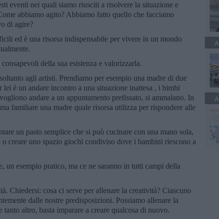
ti eventi nei quali siamo riusciti a risolvere la situazione e
? Come abbiamo agito? Abbiamo fatto quello che facciamo
o di agire?
fficili ed è una risorsa indispensabile per vivere in un mondo
A
tualmente.
consapevoli della sua esistenza e valorizzarla.
soltanto agli artisti. Prendiamo per esempio una madre di due
ei è un andare incontro a una situazione inattesa , i bimbi
 vogliono andare a un appuntamento prefissato, si ammalano. In
A
ema familiare una madre quale risorsa utilizza per rispondere alle
entare un pasto semplice che si può cucinare con una mano sola,
e o creare uno spazio giochi condiviso dove i bambini riescono a
, un esempio pratico, ma ce ne saranno in tutti campi della
tà. Chiedersi: cosa ci serve per allenare la creatività? Ciascuno
entemente dalle nostre predisposizioni. Possiamo allenare la
 e tanto altro, basta imparare a creare qualcosa di nuovo.