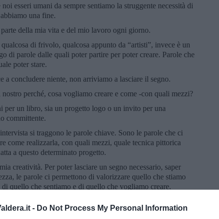
 noi esseri umani da sempre sentiamo la struggente necessità di
 abbiamo una fine.
a parte della mia vita e del mio lavoro ogni giorno.
 qualcosa di frivolo, qualcosa appunto da “artisti”, invece è un
 di parole dalle quali poter partire per poter creare. Parole che
uale poter stare.
ce a concludere niente, non arriviamo a lasciare il segno.
il nostro perché, cosa vogliamo creare e come -con quali mezzi?
i per un libro, sia un progetto logo o un invito per una
mio committente.
 intervista si traggono le parole chiave. Sono le parole che ci
e come realizzarla, con quali mezzi, quale tecnica pittorica
datta a questo determinato progetto.
ia creatività. Per poter lasciare un segno necessario, saper
ezza, le parole ci permettono di valorizzare quello che stiamo
 di quello che sentiamo e di quello che vogliamo creare.
ldera.it -
Do Not Process My Personal Information