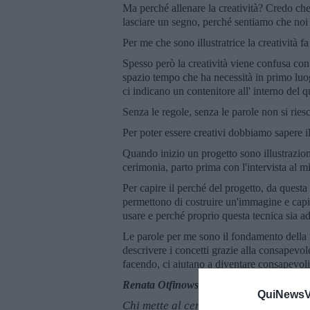
Ma perché allenare la creatività? Credo che
lasciare un segno, perché sentiamo che noi
Per me che sono illustratrice la creatività f
Spesso però la creatività viene confusa con
spazio tempo che ha necessità in primo luogo
ci indicano un contenitore all' interno del q
Senza le regole, senza le parole non si ries
Per poter essere creativi dobbiamo sapere 
Quando inizio un progetto sono illustrazion
cerimonia, parto prima con l'intervista al 
Per capire il perché del progetto, da questa
permettono di costruire un'immagine e capir
usare e perché proprio questa tecnica sia a
Le parole per me sono il fondamento della m
descrivere i concetti grazie alla consapevol
facendo, ci aiutano a diventare consapevoli
Renata Otfinowska
QuiNewsVa
Chi mette al centro la persona