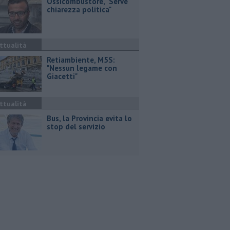
Ossicombustore, "Serve
chiarezza politica"
ttualità
Retiambiente, M5S:
"Nessun legame con
Giacetti"
ttualità
Bus, la Provincia evita lo
stop del servizio