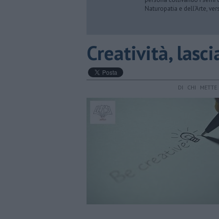
Naturopatia e dell’Arte, ve
Creatività, lasc
DI CHI METT