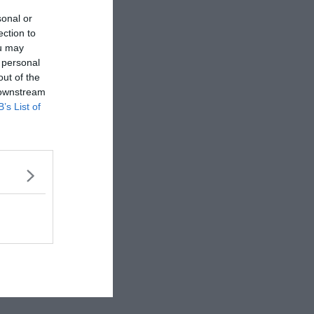
sonal or
ection to
ou may
 personal
out of the
 downstream
B’s List of