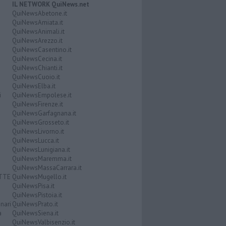
IL NETWORK QuiNews.net
QuiNewsAbetone.it
QuiNewsAmiata.it
QuiNewsAnimali.it
QuiNewsArezzo.it
QuiNewsCasentino.it
QuiNewsCecina.it
QuiNewsChianti.it
QuiNewsCuoio.it
QuiNewsElba.it
i
QuiNewsEmpolese.it
QuiNewsFirenze.it
QuiNewsGarfagnana.it
QuiNewsGrosseto.it
QuiNewsLivorno.it
QuiNewsLucca.it
QuiNewsLunigiana.it
QuiNewsMaremma.it
QuiNewsMassaCarrara.it
ATTE
QuiNewsMugello.it
QuiNewsPisa.it
QuiNewsPistoia.it
nari
QuiNewsPrato.it
a
QuiNewsSiena.it
QuiNewsValbisenzio.it