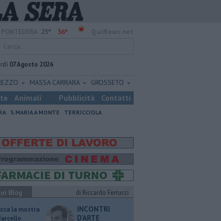
25°
36°
PONTEDERA
QuiNews.net
rdì
07 Agosto 2026
REZZO
MASSA CARRARA
GROSSETO
ste
Animali
Pubblicità
Contatti
RA
S.MARIA A MONTE
TERRICCIOLA
ui Blog
di Riccardo Ferrucci
INCONTRI
ucca la mostra
D'ARTE
Marcello