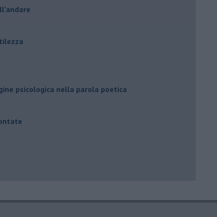
ell'andare
tilezza
agine psicologica nella parola poetica
contate