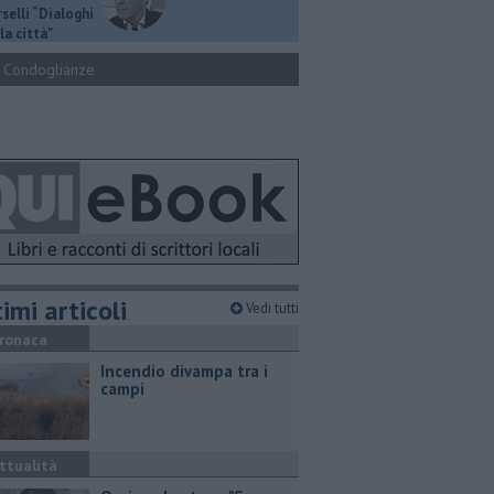
selli “Dialoghi
la città"
Condoglianze
imi articoli
Vedi tutti
ronaca
Incendio divampa tra i
campi
ttualità