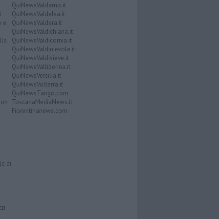
QuiNewsValdarno.it
i
QuiNewsValdelsa.it
o e
QuiNewsValdera.it
QuiNewsValdichiana.it
lla
QuiNewsValdicornia.it
QuiNewsValdinievole.it
QuiNewsValdisieve.it
QuiNewsValtiberina.it
QuiNewsVersilia.it
QuiNewsVolterra.it
QuiNewsTango.com
Don
ToscanaMediaNews.it
Fiorentinanews.com
le di
zzi