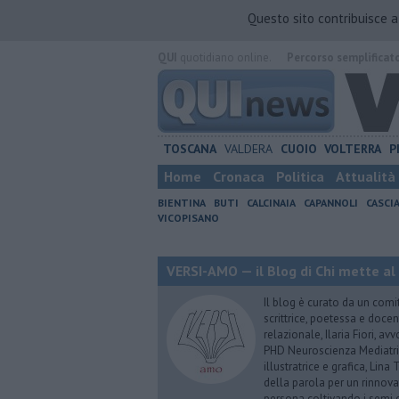
Questo sito contribuisce 
QUI
quotidiano online.
Percorso semplificat
TOSCANA
VALDERA
CUOIO
VOLTERRA
P
Home
Cronaca
Politica
Attualità
BIENTINA
BUTI
CALCINAIA
CAPANNOLI
CASCI
VICOPISANO
VERSI-AMO — il Blog di Chi mette al
Il blog è curato da un comi
scrittrice, poetessa e doce
relazionale, Ilaria Fiori, a
PHD Neuroscienza Mediatric
illustratrice e grafica, Lin
della parola per un rinnova
persona coltivando i semi d