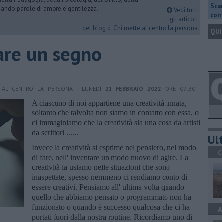
Scar
rsando parole di amore e gentilezza.
Vedi tutti
con 
gli articoli
del blog di Chi mette al centro la persona
QUI
iare un segno
E AL CENTRO LA PERSONA - LUNEDÌ
21 FEBBRAIO 2022
ORE 07:30
A ciascuno di noi appartiene una creatività innata,
soltanto che talvolta non siamo in contatto con essa, o
ci immaginiamo che la creatività sia una cosa da artisti
da scrittori ......
Ult
Invece la creatività si esprime nel pensiero, nel modo
C
di fare, nell' inventare un modo nuovo di agire. La
creatività la usiamo nelle situazioni che sono
inaspettate, spesso nemmeno ci rendiamo conto di
essere creativi. Pensiamo all' ultima volta quando
quello che abbiamo pensato o programmato non ha
funzionato o quando è successo qualcosa che ci ha
A
portati fuori dalla nostra routine. Ricordiamo uno di