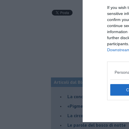
If you wish 
sensitive in
confirm you
continue se
information 
further disc
participants
Downstream 
Persona
Articoli dal Blog “VERSI-AMO” di Chi
La conclusione del viaggio
​«Pigmenti d'anima»
La circolarità dell'ambivalenz
Le parole del bosco di notte