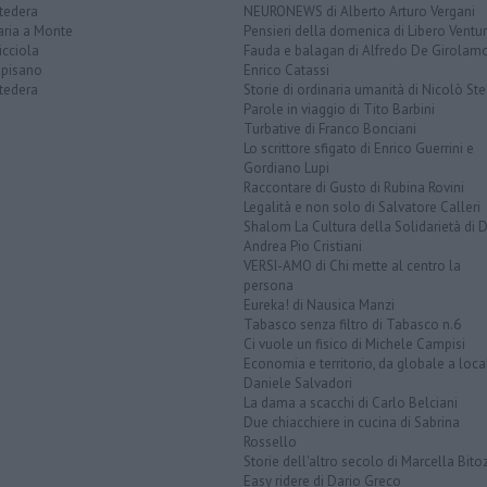
tedera
NEURONEWS di Alberto Arturo Vergani
aria a Monte
Pensieri della domenica di Libero Ventur
icciola
Fauda e balagan di Alfredo De Girolam
opisano
Enrico Catassi
tedera
Storie di ordinaria umanità di Nicolò Ste
Parole in viaggio di Tito Barbini
Turbative di Franco Bonciani
Lo scrittore sfigato di Enrico Guerrini e
Gordiano Lupi
Raccontare di Gusto di Rubina Rovini
Legalità e non solo di Salvatore Calleri
Shalom La Cultura della Solidarietà di 
Andrea Pio Cristiani
VERSI-AMO di Chi mette al centro la
persona
Eureka! di Nausica Manzi
Tabasco senza filtro di Tabasco n.6
Ci vuole un fisico di Michele Campisi
Economia e territorio, da globale a loca
Daniele Salvadori
La dama a scacchi di Carlo Belciani
Due chiacchiere in cucina di Sabrina
Rossello
Storie dell'altro secolo di Marcella Bito
Easy ridere di Dario Greco