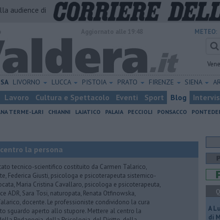
alla audience di
o
Aggiornato alle 19:48
METEO:
Vene
ISA
LIVORNO
LUCCA
PISTOIA
PRATO
FIRENZE
SIENA
A
Lavoro
Cultura e Spettacolo
Eventi
Sport
Blog
Intervi
ANA TERME-LARI
CHIANNI
LAJATICO
PALAIA
PECCIOLI
PONSACCO
PONTEDE
 centro la persona
tato tecnico-scientifico costituito da Carmen Talarico,
nte, Federica Giusti, psicologa e psicoterapeuta sistemico-
vvocata, Maria Cristina Cavallaro, psicologa e psicoterapeuta,
Q
e ADR, Sara Tosi, naturopata, Renata Otfinowska,
a Talarico, docente. Le professioniste condividono la cura
A L
to sguardo aperto allo stupore. Mettere al centro la
di 
ella Pedagogia, della Psicologia, del Diritto, della