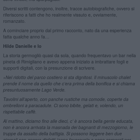
Diversi scritti contengono, inoltre, tracce autobiografiche, ovvero si
riferiscono a fatti che ho realmente vissuto e, ovviamente,
romanzato.
A cominciare proprio dal primo racconto, nato da una esperienza
fatta qualche anno fa…
Hilde Danielle e Io
La storia germogliò quasi da sola, quando frequentavo un bar nella
pineta di Rimigliano e avevo appena iniziato a imbrattare fogli e
supporti digitali, con la presunzione di scrivere.
«Nel ridotto del parco costiero si sta dignitosi. Il minuscolo chalet
prende il nome da quello che c’era prima della bonifica e si chiama
presuntuosamente Lago Verde.
Tavolini all’aperto, con panche rustiche ma comode, coperte da
ombrelloni a paracadute. Ci sono bibite, gelati e, volendo, un
rispettabile caffè.
Al mattino, diciamo fino alle dieci, c’ è ancora bella gente educata,
non è ancora arrivata la masnada dei bagnanti di mezzogiorno, le
truppe da assalto della battigia. Si possono leggere ben due
giornali non ancora disfatti (sono favorevole a pene corporali per