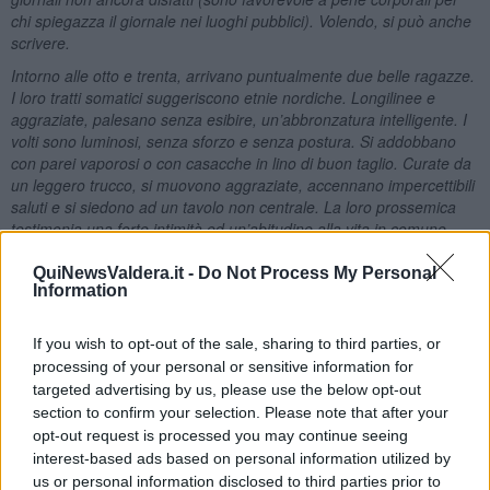
chi spiegazza il giornale nei luoghi pubblici). Volendo, si può anche
scrivere.
Intorno alle otto e trenta, arrivano puntualmente due belle ragazze.
I loro tratti somatici suggeriscono etnie nordiche. Longilinee e
aggraziate, palesano senza esibire, un’abbronzatura intelligente. I
volti sono luminosi, senza sforzo e senza postura. Si addobbano
con parei vaporosi o con casacche in lino di buon taglio. Curate da
un leggero trucco, si muovono aggraziate, accennano impercettibili
saluti e si siedono ad un tavolo non centrale. La loro prossemica
testimonia una forte intimità ed un’abitudine alla vita in comune.
Una delle due appare come la femmina alfa, l’altra rimane un
passo indietro negli spostamenti. Il dialogo invece sembra
QuiNewsValdera.it -
Do Not Process My Personal
Information
paritetico. Non hanno la spocchia delle belle donne facoltose, non
guardano dall’alto in basso, ma la loro lontananza dalla gente
comune si misura in miglia.
If you wish to opt-out of the sale, sharing to third parties, or
processing of your personal or sensitive information for
Quando arrivano da lontano, tutti gli sguardi maschili si spostano,
targeted advertising by us, please use the below opt-out
seguiti anche da qualche sguardo femminile, predisposto all’invidia.
Solo quando sono molto vicine, si nota negli osservatori un’ombra
section to confirm your selection. Please note that after your
di delusione; la vicinanza fa da zoom sui corpi e sui volti e mette in
opt-out request is processed you may continue seeing
mostra quello che non ti saresti aspettato da quei profili di teen-
interest-based ads based on personal information utilized by
ager. Le due ragazze hanno sicuramente più di settant’anni.»
us or personal information disclosed to third parties prior to