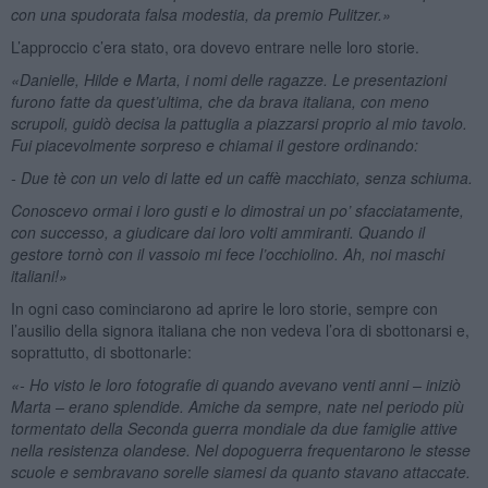
con una spudorata falsa modestia, da premio Pulitzer.»
L’approccio c’era stato, ora dovevo entrare nelle loro storie.
«Danielle, Hilde e Marta, i nomi delle ragazze. Le presentazioni
furono fatte da quest’ultima, che da brava italiana, con meno
scrupoli, guidò decisa la pattuglia a piazzarsi proprio al mio tavolo.
Fui piacevolmente sorpreso e chiamai il gestore ordinando:
- Due tè con un velo di latte ed un caffè macchiato, senza schiuma.
Conoscevo ormai i loro gusti e lo dimostrai un po’ sfacciatamente,
con successo, a giudicare dai loro volti ammiranti. Quando il
gestore tornò con il vassoio mi fece l’occhiolino. Ah, noi maschi
italiani!»
In ogni caso cominciarono ad aprire le loro storie, sempre con
l’ausilio della signora italiana che non vedeva l’ora di sbottonarsi e,
soprattutto, di sbottonarle:
«- Ho visto le loro fotografie di quando avevano venti anni – iniziò
Marta – erano splendide. Amiche da sempre, nate nel periodo più
tormentato della Seconda guerra mondiale da due famiglie attive
nella resistenza olandese. Nel dopoguerra frequentarono le stesse
scuole e sembravano sorelle siamesi da quanto stavano attaccate.