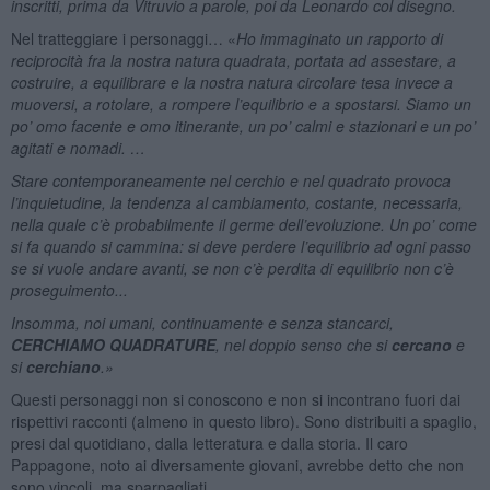
inscritti, prima da Vitruvio a parole, poi da Leonardo col disegno.
Nel tratteggiare i personaggi… «
Ho immaginato un rapporto di
reciprocità fra la nostra natura quadrata, portata ad assestare, a
costruire, a equilibrare e la nostra natura circolare tesa invece a
muoversi, a rotolare, a rompere l’equilibrio e a spostarsi. Siamo un
po’ omo facente e omo itinerante, un po’ calmi e stazionari e un po’
agitati e nomadi. …
Stare contemporaneamente nel cerchio e nel quadrato provoca
l’inquietudine, la tendenza al cambiamento, costante, necessaria,
nella quale c’è probabilmente il germe dell’evoluzione. Un po’ come
si fa quando si cammina: si deve perdere l’equilibrio ad ogni passo
se si vuole andare avanti, se non c’è perdita di equilibrio non c’è
proseguimento...
Insomma, noi umani, continuamente e senza stancarci,
CERCHIAMO QUADRATURE
, nel doppio senso che si
cercano
e
si
cerchiano
.
»
Questi personaggi non si conoscono e non si incontrano fuori dai
rispettivi racconti (almeno in questo libro). Sono distribuiti a spaglio,
presi dal quotidiano, dalla letteratura e dalla storia. Il caro
Pappagone, noto ai diversamente giovani, avrebbe detto che non
sono vincoli, ma sparpagliati.