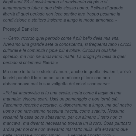
Negli anni ’60 si avvicinarono al movimento Hippie e si
innamorarono tutte e due dello stesso uomo. Il clima di grande
libertà di quel periodo non fece sentire loro troppo pesante la
condivisione e stettero insieme a lungo in modo armonico.»
Proseguì Danielle:
«- Certo, ricordo quel periodo come il più bello della mia vita.
Avevamo una grande sete di conoscenza, si frequentavano i circoli
culturali e le comunità hippie più evolute. Circolava qualche
spinello, ma non ne andavamo matte. La droga più bella di quel
periodo si chiamava libertà.»
Ma come in tutte le storie d’amore, anche in quelle trivalenti, arrivò
la crisi perché il loro uomo, un mediocre pittore che non
abbandonava mai la sua valigetta dei colori scomparve:
«Poi all’ improvviso ci fu una svolta, netta come il taglio di una
mannaia: Vincent sparì. Uscì un pomeriggio e non tornò più.
Facemmo ricerche accurate, ci disperammo a lungo, ma del nostro
uomo non ritrovammo nessuna traccia, come svanito. Nessuno
reclamò la casa dove abitavamo, per cui almeno il tetto non ci
mancava, ma diventò necessario trovarsi un lavoro. Cosa piuttosto
ardua per noi che non avevamo mai fatto nulla. Ma eravamo due
belle ragazze e cominciammo … a vendere i nostri corpi.»