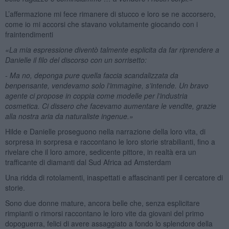
L’affermazione mi fece rimanere di stucco e loro se ne accorsero,
come io mi accorsi che stavano volutamente giocando con i
fraintendimenti
«La mia espressione diventò talmente esplicita da far riprendere a
Danielle il filo del discorso con un sorrisetto:
- Ma no, deponga pure quella faccia scandalizzata da
benpensante, vendevamo solo l’immagine, s’intende. Un bravo
agente ci propose in coppia come modelle per l’industria
cosmetica. Ci dissero che facevamo aumentare le vendite, grazie
alla nostra aria da naturaliste ingenue.»
Hilde e Danielle proseguono nella narrazione della loro vita, di
sorpresa in sorpresa e raccontano le loro storie strabilianti, fino a
rivelare che il loro amore, sedicente pittore, in realtà era un
trafficante di diamanti dal Sud Africa ad Amsterdam
Una ridda di rotolamenti, inaspettati e affascinanti per il cercatore di
storie.
Sono due donne mature, ancora belle che, senza esplicitare
rimpianti o rimorsi raccontano le loro vite da giovani del primo
dopoguerra, felici di avere assaggiato a fondo lo splendore della