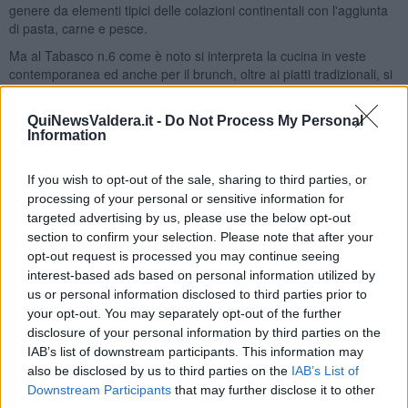
genere da elementi tipici delle colazioni continentali con l'aggiunta
di pasta, carne e pesce.
Ma al Tabasco n.6 come è noto si interpreta la cucina in veste
contemporanea ed anche per il brunch, oltre ai piatti tradizionali, si
fa riferimento alla ricca cultura della gastronomia del mondo.
QuiNewsValdera.it -
Do Not Process My Personal
Information
If you wish to opt-out of the sale, sharing to third parties, or
processing of your personal or sensitive information for
targeted advertising by us, please use the below opt-out
section to confirm your selection. Please note that after your
opt-out request is processed you may continue seeing
interest-based ads based on personal information utilized by
us or personal information disclosed to third parties prior to
your opt-out. You may separately opt-out of the further
disclosure of your personal information by third parties on the
IAB’s list of downstream participants. This information may
Lo chef
Luca Maffei
con la sua "trip kitchen" racconta delle nostre
also be disclosed by us to third parties on the
IAB’s List of
passioni ed inventa dei piatti rispettosi dei sapori originari con
Downstream Participants
that may further disclose it to other
richiami esotici che giocano sulle associazioni talvolta audaci,