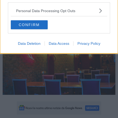
third parties.
facendo della stagionalità e dell’alta qualità dei prodotti due punti
fermi.
Personal Data Processing Opt Outs
Per prenotare il brunch, il "pranzo della domenica" al ristorante
Tabasco n.6
nel Centro Torretta White, basta una telefonata od un
WhatsApp al 353 3820180
CONFIRM
Data Deletion
Data Access
Privacy Policy