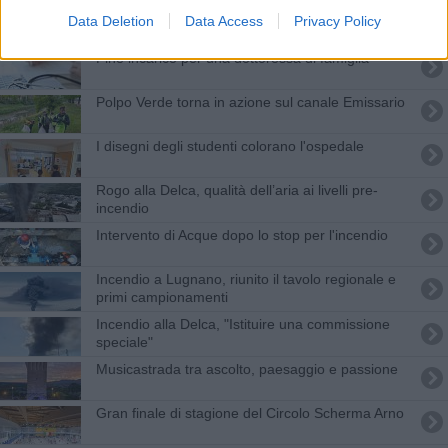
Poeti in Rsa per il progetto La Farfalla
Data Deletion
Data Access
Privacy Policy
Fine incarico per una dottoressa di famiglia
Polpo Verde torna in azione sul canale Emissario
I disegni degli studenti colorano l'ospedale
Rogo alla Delca, qualità dell’aria ai livelli pre-
incendio
Intervento di Acque dopo lo stop per l'incendio
Incendio a Lugnano, riunito il tavolo regionale e
primi campionamenti
Incendio alla Delca, "Istituire una commissione
speciale"
Musicastrada tra ascolto, paesaggio e passione
Gran finale di stagione del Circolo Scherma Arno