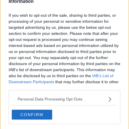
Information
Dalla Regione i soldi per il ponte sull'Arno
If you wish to opt-out of the sale, sharing to third parties, or
"Caldo nelle scuole dell'infanzia, un anno perso"
processing of your personal or sensitive information for
targeted advertising by us, please use the below opt-out
Sete Sois, una finestra sul mondo da 34 anni
section to confirm your selection. Please note that after your
opt-out request is processed you may continue seeing
Dopo la frana riaperta a due sensi la Francesca
interest-based ads based on personal information utilized by
us or personal information disclosed to third parties prior to
"Dolci sere" con musica, teatro, circo e arte
your opt-out. You may separately opt-out of the further
disclosure of your personal information by third parties on the
Il buongusto sale sul palcoscenico
IAB’s list of downstream participants. This information may
also be disclosed by us to third parties on the
IAB’s List of
Downstream Participants
that may further disclose it to other
Due giorni per il concorso dedicato a Roberto
Cecchetti
third parties.
Sulle sponde del canale spunta un monitor
Personal Data Processing Opt Outs
Undici denunce in 6 giorni
CONFIRM
"Il Comune dica no al rincaro dei biglietti"