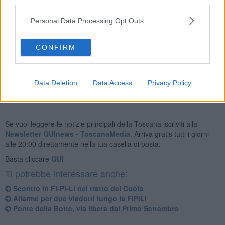
third parties.
Personal Data Processing Opt Outs
Non ci sono ulteriori aggiornamenti per quanto riguarda lo stato di
salute del conducente e la portata dei rallentamenti.
CONFIRM
Notizia in aggiornamento.
Data Deletion
Data Access
Privacy Policy
Se vuoi leggere le notizie principali della Toscana iscriviti alla
Newsletter QUInews - ToscanaMedia.
Arriva gratis tutti i giorni
alle 20:00 direttamente nella tua casella di posta.
Basta cliccare
QUI
Ti potrebbe interessare anche:
Scontro in Fi-Pi-Li nel tratto del Cuoio
Allarme per due viadotti lungo la FiPiLi
Ponte della Botte, via libera dal Primo Settembre