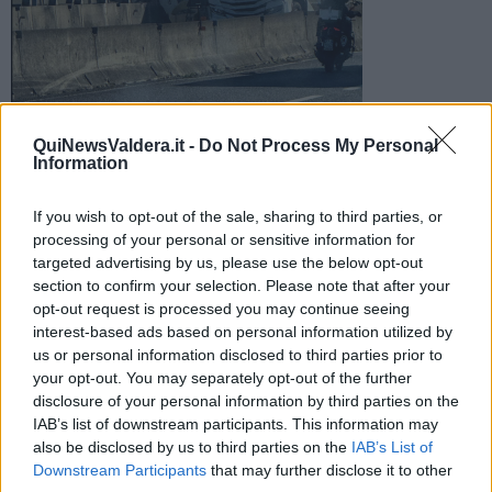
Il capovolgimento di un'autoarticolato sulla strada di grande
QuiNewsValdera.it -
Do Not Process My Personal
comunicazione ha invaso la carreggiata all'altezza dell'uscita
Information
di Ponsacco
If you wish to opt-out of the sale, sharing to third parties, or
processing of your personal or sensitive information for
targeted advertising by us, please use the below opt-out
section to confirm your selection. Please note that after your
opt-out request is processed you may continue seeing
PONSACCO —
Arrivata la segnalazione da un utente della strada,
interest-based ads based on personal information utilized by
sulla superstrada
Firenze‑Pisa‑Livorno
, nei pressi dello
svincolo
us or personal information disclosed to third parties prior to
di Ponsacco
, dove un
camion con rimorchio si sarebbe
your opt-out. You may separately opt-out of the further
ribaltato.
disclosure of your personal information by third parties on the
L'incidente, avvenuto dopo le 17 di oggi, giovedì 31 Luglio, ha
IAB’s list of downstream participants. This information may
coinvolto un'autoarticolato con rimorchio, finito sulla carreggiata a
also be disclosed by us to third parties on the
IAB’s List of
causa del ribaltamento.
Downstream Participants
that may further disclose it to other