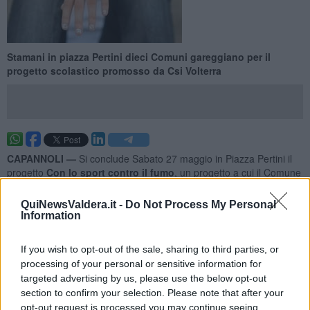
Stamani in piazza Pertini dieci Comuni gareggiano per il
progetto scolastico promosso da Csi Volterra
CAPANNOLI —
Si conclude Sabato 27 maggio in Piazza Pertini il
progetto
Con lo sport contro il fumo
, un progetto a cui il Comune
di Capannoli aderisce da sempre proponendolo alla Scuola Media.
QuiNewsValdera.it -
Do Not Process My Personal
Il progetto, promosso dal
CSI di Volterra
e che coinvolge
dieci
Information
Comuni della Valdera e della Valdicecina
, si suddivide in tre fasi:
If you wish to opt-out of the sale, sharing to third parties, or
processing of your personal or sensitive information for
targeted advertising by us, please use the below opt-out
- una prima fase di sensibilizzazione al tema del fumo collegato allo
section to confirm your selection. Please note that after your
sport, svolto in classi da docenti che in passato hanno seguito un
opt-out request is processed you may continue seeing