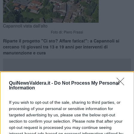
Capannoli vista dall'alto
Foto di: Piero Frassi
Riparte il progetto "Ci sto? Affare fatica!": a Capannoli si
cercano 10 giovani tra 13 e 19 anni per interventi di
manutenzione e cura
QuiNewsValdera.it -
Do Not Process My Personal
Information
CAPANNOLI —
Torna il progetto
"Ci sto? Affare fatica!"
, che dal
29 Giugno al 3 Luglio chiama a raccolta
i giovani dai 13 ai 19
anni
residenti nel comune di Capannoli con l'obiettivo di
If you wish to opt-out of the sale, sharing to third parties, or
promuovere la cittadinanza attiva e la cura dei beni comuni del
processing of your personal or sensitive information for
territorio.
targeted advertising by us, please use the below opt-out
section to confirm your selection. Please note that after your
Per una settimana, infatti, i partecipanti saranno coinvolti in
opt-out request is processed you may continue seeing
interventi di manutenzione, riqualificazione e cura di alcuni
interest-based ads based on personal information utilized by