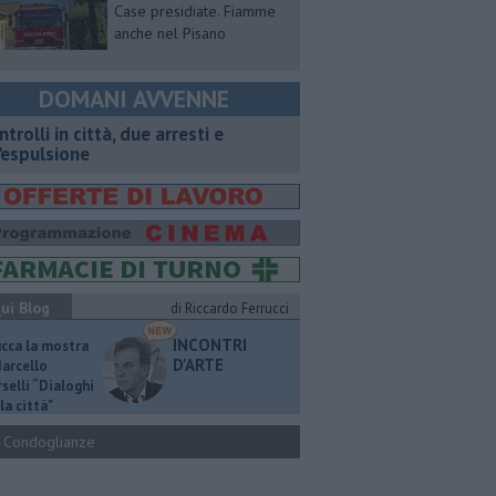
Case presidiate. Fiamme
anche nel Pisano
DOMANI AVVENNE
ntrolli in città, due arresti e
'espulsione
ui Blog
di Riccardo Ferrucci
INCONTRI
ucca la mostra
D'ARTE
Marcello
selli “Dialoghi
la città"
Condoglianze