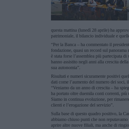
questa mattina (lunedì 28 aprile) ha approv
patrimoniale, il bilancio individuale e quell
“Per la Banca – ha commentato il presiden
fondazione, quasi un record sul panorama na
è stata forse l’assemblea più partecipata di
hanno assistito negli anni alla crescita del
sua autonomia”.
Risultati e numeri sicuramente positivi quel
dati come l’aumento del numero dei soci, il
“Veniamo da un anno di crescita – ha spiega
ha portato oltre duemila conti correnti, più u
Siamo in continua evoluzione, per rimanere a
clienti e l’erogazione del servizio”.
Sulla base di questo quadro positivo, la Ca
abbiamo chiuso punti che non reputavamo re
aprire altre nuove filiali, ma anche di ringi