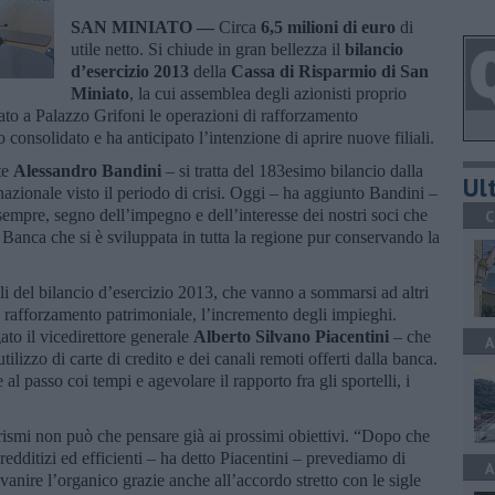
SAN MINIATO —
Circa
6,5 milioni di euro
di
utile netto. Si chiude in gran bellezza il
bilancio
d’esercizio 2013
della
Cassa di Risparmio di San
Miniato
, la cui assemblea degli azionisti proprio
ato a Palazzo Grifoni le operazioni di rafforzamento
o consolidato e ha anticipato l’intenzione di aprire nuove filiali.
te
Alessandro Bandini
– si tratta del 183esimo bilancio dalla
Ult
zionale visto il periodo di crisi. Oggi – ha aggiunto Bandini –
 sempre, segno dell’impegno e dell’interesse dei nostri soci che
C
la Banca che si è sviluppata in tutta la regione pur conservando la
li del bilancio d’esercizio 2013, che vanno a sommarsi ad altri
 rafforzamento patrimoniale, l’incremento degli impieghi.
to il vicedirettore generale
Alberto Silvano Piacentini
– che
A
tilizzo di carte di credito e dei canali remoti offerti dalla banca.
l passo coi tempi e agevolare il rapporto fra gli sportelli, i
rismi non può che pensare già ai prossimi obiettivi. “Dopo che
dditizi ed efficienti – ha detto Piacentini – prevediamo di
A
ovanire l’organico grazie anche all’accordo stretto con le sigle