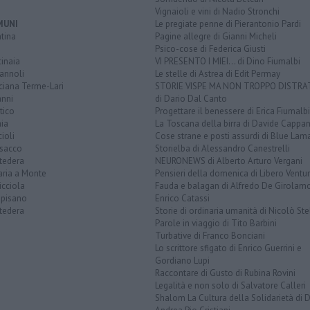
Vignaioli e vini di Nadio Stronchi
MUNI
Le pregiate penne di Pierantonio Pardi
tina
Pagine allegre di Gianni Micheli
Psico-cose di Federica Giusti
inaia
VI PRESENTO I MIEI... di Dino Fiumalbi
annoli
Le stelle di Astrea di Edit Permay
ciana Terme-Lari
STORIE VISPE MA NON TROPPO DISTR
anni
di Dario Dal Canto
tico
Progettare il benessere di Erica Fiumalbi
ia
La Toscana della birra di Davide Cappan
ioli
Cose strane e posti assurdi di Blue Lam
sacco
Storielba di Alessandro Canestrelli
tedera
NEURONEWS di Alberto Arturo Vergani
aria a Monte
Pensieri della domenica di Libero Ventur
icciola
Fauda e balagan di Alfredo De Girolam
opisano
Enrico Catassi
tedera
Storie di ordinaria umanità di Nicolò Ste
Parole in viaggio di Tito Barbini
Turbative di Franco Bonciani
Lo scrittore sfigato di Enrico Guerrini e
Gordiano Lupi
Raccontare di Gusto di Rubina Rovini
Legalità e non solo di Salvatore Calleri
Shalom La Cultura della Solidarietà di 