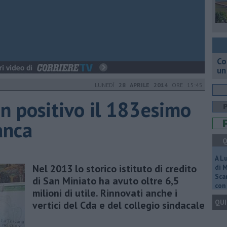
Co
un
LUNEDÌ
28 APRILE 2014
ORE 15:45
 in positivo il 183esimo
anca
Q
A L
Nel 2013 lo storico istituto di credito
di 
Scar
di San Miniato ha avuto oltre 6,5
con 
milioni di utile. Rinnovati anche i
QUI
vertici del Cda e del collegio sindacale