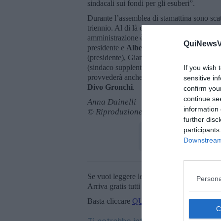
sindacali sui fondi per gli esuberi”.
Durante l’assemblea di stamattina sono scat
triennio. Al di là dei due nuovi ingressi di
amministrazione è rimasto lo stesso. Sono st
QuiNewsVa
presidente e
Albero Lang
come vice. Il n
(presidente), Giangaetano Bissaro (sindaco 
(sindaco supplente) e Andrea dante (sindac
If you wish 
provvederà anche all’attribuzione delle del
sensitive in
Divo Gronchi
.
confirm you
continue se
Anna Dainelli
information 
© Riproduzione riservata
further disc
participants
Downstream 
Se vuoi leggere le notizie principali della T
Persona
Arriva gratis tutti i giorni alle 20:00 dirett
Basta cliccare
QUI
Ti potrebbe interessare anche: