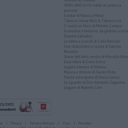
Andrea Pio Cristiani
VERSI-AMO di Chi mette al centro la
persona
Eureka! di Nausica Manzi
Tabasco senza filtro di Tabasco n.6
Ci vuole un fisico di Michele Campisi
Economia e territorio, da globale a loca
Daniele Salvadori
La dama a scacchi di Carlo Belciani
Due chiacchiere in cucina di Sabrina
Rossello
Storie dell'altro secolo di Marcella Bito
Easy ridere di Dario Greco
Legami d'amore di Malena ...
Musica e dintorni di Fausto Pirìto
Parole milonguere di Maria Caruso
Lo sguardo di Don Armando Zappolini
Leggere di Roberto Cerri
er
|
Privacy
|
Privacy Nielsen
|
Durc
|
Provider