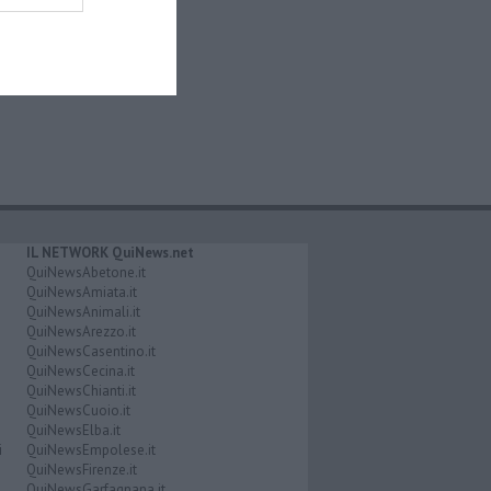
IL NETWORK QuiNews.net
QuiNewsAbetone.it
QuiNewsAmiata.it
QuiNewsAnimali.it
QuiNewsArezzo.it
QuiNewsCasentino.it
QuiNewsCecina.it
QuiNewsChianti.it
QuiNewsCuoio.it
QuiNewsElba.it
i
QuiNewsEmpolese.it
QuiNewsFirenze.it
QuiNewsGarfagnana.it