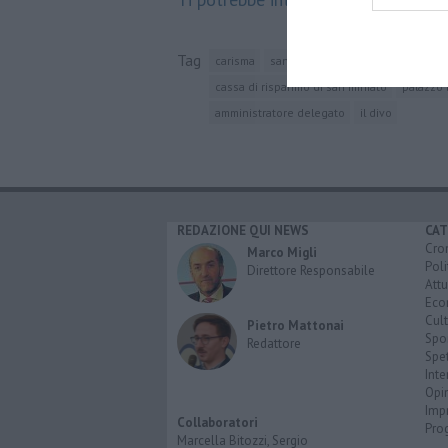
Tag
carisma
san miniato
banca
consiglio 
cassa di risparmio di san miniato
palazzo 
amministratore delegato
il divo
REDAZIONE QUI NEWS
CAT
Cro
Marco Migli
Poli
Direttore Responsabile
Attu
Eco
Cult
Pietro Mattonai
Spo
Redattore
Spet
Inte
Opi
Imp
Collaboratori
Pro
Marcella Bitozzi, Sergio