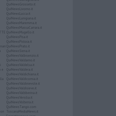
QuiNewsGrosseto.it
QuiNewsLivorno.it
QuiNewsLucca.it
QuiNewsLunigiana.it
QuiNewsMaremma.it
QuiNewsMassaCarrara.it
ATTE
QuiNewsMugello.it
QuiNewsPisa.it
QuiNewsPistoia.it
nari
QuiNewsPrato.it
a
QuiNewsSiena.it
QuiNewsValbisenzio.it
QuiNewsValdarno.it
i
QuiNewsValdelsa.it
o e
QuiNewsValdera.it
QuiNewsValdichiana.it
lla
QuiNewsValdicornia.it
QuiNewsValdinievole.it
QuiNewsValdisieve.it
QuiNewsValtiberina.it
QuiNewsVersilia.it
QuiNewsVolterra.it
QuiNewsTango.com
Don
ToscanaMediaNews.it