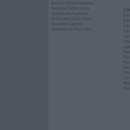
Braccini, Michele Bufalino,
Valentina Caffieri, Linda
CO
Giuliani, Dina Laurenzi,
Bien
Monica Nocciolini, Paolo
Buti
Nocentini, Gabriele
Calc
Santarnecchi, Paola Silvi.
Cap
Cas
Chi
Laja
Pala
Pecc
Pon
Pon
S.M
Terr
Vic
Pon