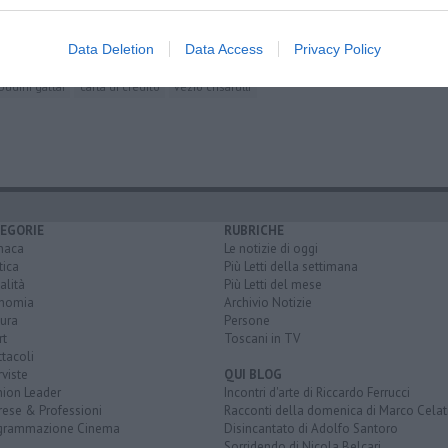
Data Deletion
Data Access
Privacy Policy
di amministrazione
collegio sindacale
euro
profitto
bilancio
budini gattai
carta di credito
vezio crisafulli
EGORIE
RUBRICHE
naca
Le notizie di oggi
tica
Più Letti della settimana
alità
Più Letti del mese
nomia
Archivio Notizie
ura
Persone
rt
Toscani in TV
tacoli
rviste
QUI BLOG
nion Leader
Incontri d'arte di Riccardo Ferrucci
rese & Professioni
Racconti della domenica di Marco Celat
grammazione Cinema
Disincantato di Adolfo Santoro
Sorridendo di Nicola Belcari