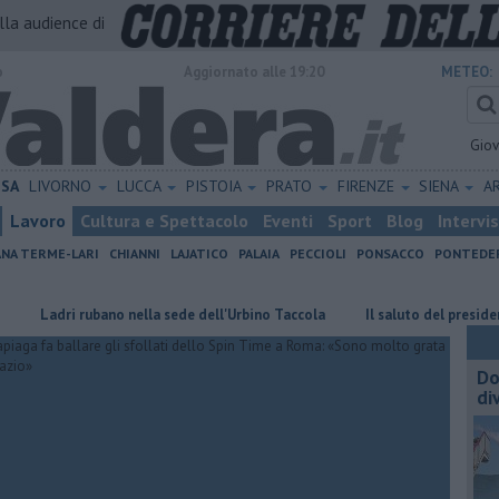
alla audience di
o
Aggiornato alle 19:20
METEO:
Gio
ISA
LIVORNO
LUCCA
PISTOIA
PRATO
FIRENZE
SIENA
A
Lavoro
Cultura e Spettacolo
Eventi
Sport
Blog
Intervi
ANA TERME-LARI
CHIANNI
LAJATICO
PALAIA
PECCIOLI
PONSACCO
PONTEDE
dri rubano nella sede dell'Urbino Taccola
Il saluto del presidente di R
Do
di