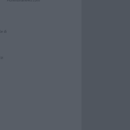
Fiorentinanews.com
le di
zzi