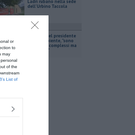
Ladri rubano nella sede
dell'Urbino Taccola
ttualità
Il saluto del presidente
di Retiambiente, "sono
sonal or
stati anni complessi ma
ection to
di crescita"
ou may
 personal
out of the
 downstream
B’s List of