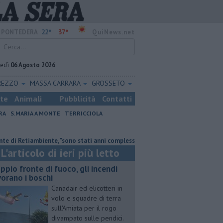
22°
37°
PONTEDERA
QuiNews.net
vedì
06 Agosto 2026
REZZO
MASSA CARRARA
GROSSETO
ste
Animali
Pubblicità
Contatti
RA
S.MARIA A MONTE
TERRICCIOLA
etiambiente, "sono stati anni complessi ma di crescita"
Doppio fronte di 
L'articolo di ieri più letto
ppio fronte di fuoco, gli incendi
vorano i boschi
Canadair ed elicotteri in
volo e squadre di terra
sull'Amiata per il rogo
divampato sulle pendici.