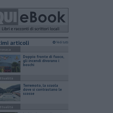
imi articoli
Vedi tutti
ronaca
Doppio fronte di fuoco,
gli incendi divorano i
boschi
ttualità
Terremoto, la scuola
dove si contrastano le
scosse
ttualità