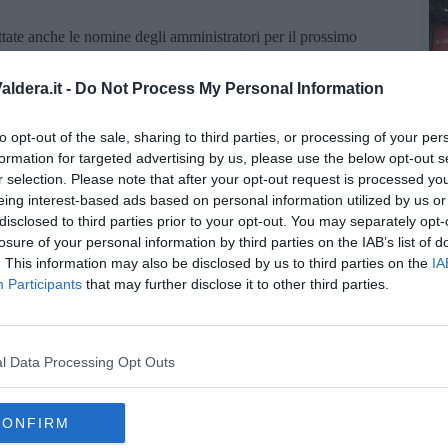
tate anche le nomine degli amministratori per il prossimo
Elena Cenderelli
e
Antonio Crisafulli
, il consiglio di
ati infatti confermati
Alessandro Bandini
per la carica di
ldera.it -
Do Not Process My Personal Information
A
uovo
collegio sindacale
risulta composto da Enzo Sollini
effettivo), Massmo Melai (sindaco effettivo), Stefano Petrucci
o supplente). Mercoledì 30 aprile la Cassa di Risparmio
to opt-out of the sale, sharing to third parties, or processing of your per
eghe e alla nomina dell’amministratore delegato che rimarrà
formation for targeted advertising by us, please use the below opt-out s
r selection. Please note that after your opt-out request is processed y
eing interest-based ads based on personal information utilized by us or
disclosed to third parties prior to your opt-out. You may separately opt-
losure of your personal information by third parties on the IAB’s list of
. This information may also be disclosed by us to third parties on the
IA
Participants
that may further disclose it to other third parties.
oscana iscriviti alla
Newsletter QUInews - ToscanaMedia.
l Data Processing Opt Outs
amente nella tua casella di posta.
CONFIRM