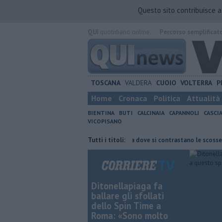
Questo sito contribuisce 
QUI
quotidiano online.
Percorso semplificat
TOSCANA
VALDERA
CUOIO
VOLTERRA
P
Home
Cronaca
Politica
Attualità
BIENTINA
BUTI
CALCINAIA
CAPANNOLI
CASCI
VICOPISANO
no i boschi
Terremoto, la scuola dove si contrastano le scosse
Tutti i titoli:
La
Ditonellapiaga fa
ballare gli sfollati
dello Spin Time a
Roma: «Sono molto