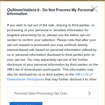
incontro con il sindaco Paolo Mori per confrontarci sulla vicenda dei
Poggini. L'appuntamento era in agenda - hanno raccontato - ma il
QuiNewsValdera.it -
Do Not Process My Personal
Information
sindaco non si è presentato.
L'assenza si aggiunge alla richiesta
negata di un Consiglio comunale, ritenendo l’argomento già
affrontato.
Prendiamo atto anche di questo.
Ma non molliamo.
I
If you wish to opt-out of the sale, sharing to third parties, or
Poggini meritano attenzione, rispetto e trasparenza. Continueremo
processing of your personal or sensitive information for
a chiedere che chi amministra questo territorio si assuma la
targeted advertising by us, please use the below opt-out
responsabilità di ascoltare la propria comunità. Vogliamo risposte.
section to confirm your selection. Please note that after your
Vogliamo trasparenza".
opt-out request is processed you may continue seeing
interest-based ads based on personal information utilized by
us or personal information disclosed to third parties prior to
your opt-out. You may separately opt-out of the further
Tempestiva però arriva la replica del sindaco che, tramite i social,
disclosure of your personal information by third parties on the
ha specificato: "a proposito del parco fotovoltaico dei Poggini,
IAB’s list of downstream participants. This information may
faccio presente
che stamani sabato 20 Giugno non avevo alcun
also be disclosed by us to third parties on the
IAB’s List of
appuntamento con il Comitato salviamo i Poggini
. Un loro
Downstream Participants
that may further disclose it to other
sostenitore aveva fatto richiesta di un appuntamento e la mia
third parties.
segreteria ha risposto che gli avremmo fatto sapere quando era
possibile fissare l'incontro. Scambiare una richiesta di
Personal Data Processing Opt Outs
appuntamento per un appuntamento è grave. Questa è la verità".
Resta ferma però la questione di base. "
Nel frattempo i lavori