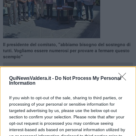
Il presidente del comitato, "abbiamo bisogno del sostegno di
tutti. Vogliamo essere numerosi per provare a fermare questo
scempio"
QuiNewsValdera.it -
Do Not Process My Personal
Information
PONSACCO —
Continua anche stamani, sabato 30 Maggio, la
If you wish to opt-out of the sale, sharing to third parties, or
raccolta firme da parte del comitato "Tutela e salvaguardia I
processing of your personal or sensitive information for
Poggini"
costituito a Ponsacco e Casciana Terme Lari contro la
targeted advertising by us, please use the below opt-out
realizzazione dell’impianto fotovoltaico a ridosso del percorso
section to confirm your selection. Please note that after your
dell’oasi protetta. Il punto di riferimento per firmare è davanti a
opt-out request is processed you may continue seeing
piazza della Repubblica, vicino al bar l'Orso.
interest-based ads based on personal information utilized by
"Raccogliamo firme - ha spiegato
il presidente del comitato