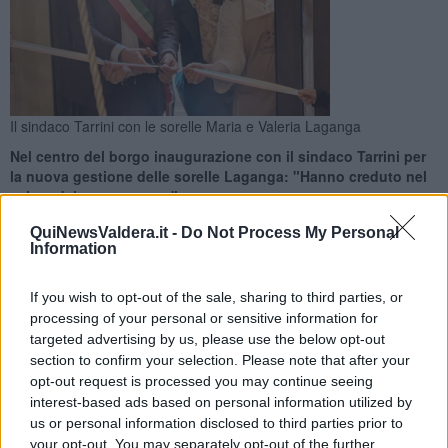
Il sindaco Tarrini con le sorelle Maria e Valeria Laganga
Nel centro del borgo inaugurazione con il sindaco Tarrini per
la nuova gestione delle sorelle Laganga: "Hanno creduto nel
valore del nostro paese"
QuiNewsValdera.it -
Do Not Process My Personal
Information
If you wish to opt-out of the sale, sharing to third parties, or
processing of your personal or sensitive information for
CHIANNI —
"Grazie a Dio c’è ancora chi crede nel nostro futuro e
targeted advertising by us, please use the below opt-out
non è poco". Con queste parole il sindaco
Giacomo Tarrini
ha
section to confirm your selection. Please note that after your
salutato la inaugurazione della
nuova gestione dello storico
negozio di alimentari
nel centro di Chianni, che dal dopoguerra a
opt-out request is processed you may continue seeing
oggi è passato di mano in mano per generazioni.
interest-based ads based on personal information utilized by
us or personal information disclosed to third parties prior to
E che, da pochi giorni, è stato "riaperto" dalle sorelle
Maria e
your opt-out. You may separately opt-out of the further