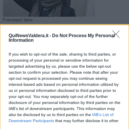
Francesco Vaira
Lo ha stabilito l'autopsia eseguita dal medico legale Antonio
Cafaro. Intanto il corpo del giovane è stato cremato ad Arezzo
QuiNewsValdera.it -
Do Not Process My Personal
Information
If you wish to opt-out of the sale, sharing to third parties, or
processing of your personal or sensitive information for
targeted advertising by us, please use the below opt-out
CHIANNI —
Francesco Vaira è deceduto la scorsa settimana per
section to confirm your selection. Please note that after your
cause naturali. A confermarlo sono i risultati dell'autopsia disposta
opt-out request is processed you may continue seeing
sul corpo del 25enne.
interest-based ads based on personal information utilized by
Vaira è stato trovato senza vita in un letto di un'abitazione a
us or personal information disclosed to third parties prior to
Firenze, lunedì 23 novembre. Dopo l'esame eseguito dal medico
your opt-out. You may separately opt-out of the further
legale Antonio Cafaro, che ha stabilito la morte per cause naturali, il
disclosure of your personal information by third parties on the
corpo del figlio di Pasquale Vaira e Giulia Villa è stato cremato ad
IAB’s list of downstream participants. This information may
Arezzo.
also be disclosed by us to third parties on the
IAB’s List of
Downstream Participants
that may further disclose it to other
third parties.