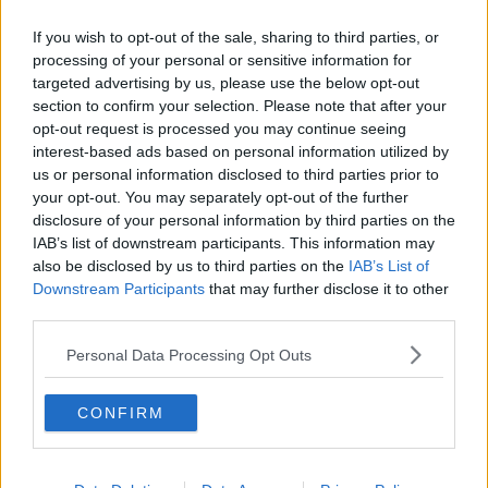
Furti in casa, la provincia pisana seconda in
Toscana
If you wish to opt-out of the sale, sharing to third parties, or
L'Anc accoglie il luogotenente Martini
processing of your personal or sensitive information for
targeted advertising by us, please use the below opt-out
section to confirm your selection. Please note that after your
Scacco alla banda dei finti carabinieri
opt-out request is processed you may continue seeing
interest-based ads based on personal information utilized by
Il Music Festival va incontro ai giovani
us or personal information disclosed to third parties prior to
your opt-out. You may separately opt-out of the further
Fumo nero vicino alla carreggiata, code in FiPiLi
disclosure of your personal information by third parties on the
IAB’s list of downstream participants. This information may
Indotto da 35 milioni per il Teatro del Silenzio
also be disclosed by us to third parties on the
IAB’s List of
Downstream Participants
that may further disclose it to other
Dalla Regione i soldi per il ponte sull'Arno
third parties.
Tragedia in Arno, trovato il corpo di un ragazzo
Personal Data Processing Opt Outs
disperso
Ancora un incidente in Fipili, 5 km di coda
CONFIRM
Su il sipario per il teatro popolare