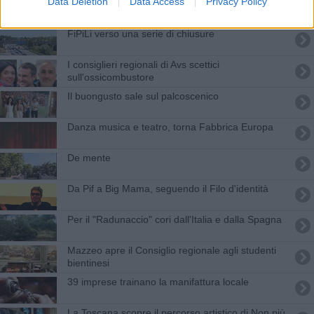
Data Deletion
Data Access
Privacy Policy
Otorinolaringoiatria, nuovo direttore per la
struttura complessa
FiPiLi verso una serie di chiusure
I consiglieri regionali di Avs scettici
sull'ossicombustore
Il buongusto sale sul palcoscenico
Danza musica e teatro, torna Fabbrica Europa
De mente
Da Pif a Big Mama, seguendo il Filo d'identità
Per il "Radunaccio" cori dall'Italia e dalla Spagna
Mazzeo apre il Consiglio regionale agli studenti
bientinesi
39 imprese trainano la manifattura locale
La Toscana scopre il percorso artistico di Non più