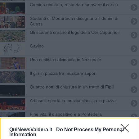
Camion ribaltato, resta da rimuovere il carico
Studenti di Modartech ridisegnano il denim di
Guess
Gli studenti creano il logo della Cer Capannoli
Gavino
Una cestista calcinaiola in Nazionale
Il gin in piazza tra musica e sapori
Quattro notti di chiusure in un tratto di Fipili
Artinsolite porta la musica classica in piazza
Fine vita, il dispositivo è a Pontedera
Incendio Delca, le associazioni e comitati
QuiNewsValdera.it -
Do Not Process My Personal
chiedono più informazioni
Information