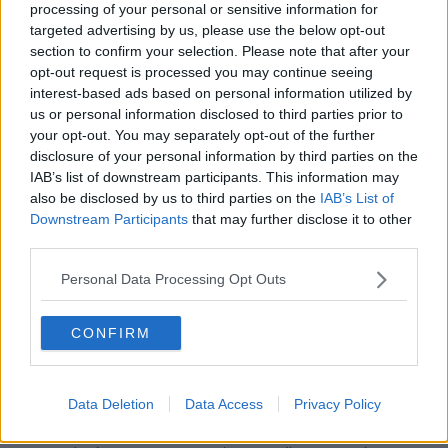
processing of your personal or sensitive information for
di affrontare eventuali situazioni di emergenza".
targeted advertising by us, please use the below opt-out
section to confirm your selection. Please note that after your
opt-out request is processed you may continue seeing
interest-based ads based on personal information utilized by
"La protezione civile, infatti - aggiunge l'ente- non riguarda soltanto
us or personal information disclosed to third parties prior to
la gestione delle emergenze, ma soprattutto la prevenzione, la
your opt-out. You may separately opt-out of the further
conoscenza dei rischi del territorio, la diffusione di comportamenti
disclosure of your personal information by third parties on the
corretti e la collaborazione attiva tra istituzioni e comunità locale".
IAB’s list of downstream participants. This information may
Proprio per raccogliere il punto di vista della popolazione è stato
also be disclosed by us to third parties on the
IAB’s List of
predisposto un
questionario online
,
aperto a tutte le persone che
Downstream Participants
that may further disclose it to other
vivono, lavorano o frequentano il territorio comunale, con ’obiettivo
third parties.
di raccogliere percezioni, esperienze, bisogni e suggerimenti.
Personal Data Processing Opt Outs
Intanto sono già stati programmati due
incontri
aperti a tutta la
cittadinanza per confrontarsi su territorio, rischi, prevenzione,
comunicazione e comportamenti utili in caso di emergenza. Il primo
CONFIRM
sarà lunedì 8 giugno dalle 21 alle 23,30 al Circolo Endas di Via
Arno 31 a Castel del Bosco. Il secondo si terrà invece mercoledì 10
giugno, stessa ora, al Circolo Arci Torre Giulia, Via Tosco
Romagnola Est 116, a San Romano.
Data Deletion
Data Access
Privacy Policy
Il percorso partecipativo proseguirà per tutto il 2026 con ulteriori