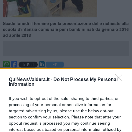
Scade lunedì il termine per la presentazione delle richieste alla
scuola d'infanzia comunale per i bambini nati da gennaio 2016
ad aprile 2018
SANTA MARIA A MONTE —
Lunedì 28 maggio
a mezzanotte
scadono i termini per presentare la domanda per l'anno educativo
QuiNewsValdera.it -
Do Not Process My Personal
2018/2019 al
nido d'infanzia comunale “La Coccinella”
per i
Information
bambini nati dal 1 gennaio 2016 al 10 aprile 2018.
If you wish to opt-out of the sale, sharing to third parties, or
Le domande di nuova iscrizione e quelle di rinnovo devono essere
presentate
on line
.
processing of your personal or sensitive information for
targeted advertising by us, please use the below opt-out
section to confirm your selection. Please note that after your
opt-out request is processed you may continue seeing
interest-based ads based on personal information utilized by
Maggiori informazioni e accesso al servizio sul sito internet del