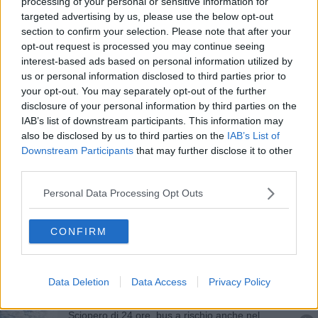
processing of your personal or sensitive information for
Raccolta fondi per la Pubblica Assistenza
targeted advertising by us, please use the below opt-out
section to confirm your selection. Please note that after your
Inaugurato il Centro Raccolta a Perignano
opt-out request is processed you may continue seeing
interest-based ads based on personal information utilized by
Asilo nido, ultimi giorni per le iscrizioni
us or personal information disclosed to third parties prior to
your opt-out. You may separately opt-out of the further
Gennaio, scatta il mese per iscriversi a scuola
disclosure of your personal information by third parties on the
IAB’s list of downstream participants. This information may
Apre la piattaforma ecologica di Ponticelli
also be disclosed by us to third parties on the
IAB’s List of
Downstream Participants
that may further disclose it to other
Geofor, il presidente Marconcini chiede scusa
third parties.
Boom di richieste per il contributo affitto
Personal Data Processing Opt Outs
Tentano una truffa da migliaia di euro e finiscono
CONFIRM
in carcere
​Cronaca di un vaccino annunciato
Data Deletion
Data Access
Privacy Policy
Crisi Covid, azzeramenti per le rette dei nidi
Sciopero di 24 ore, bus a rischio anche nel