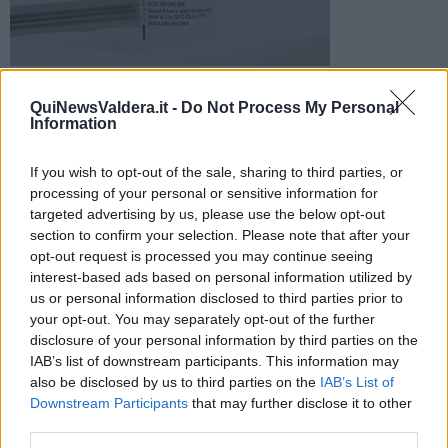
Al via le prenotazioni vaccinali per i nati tra il 1941 e il 1945.
Chi vuole potrà farsi aiutare nella procedura dagli impiegati
QuiNewsValdera.it -
Do Not Process My Personal
Information
comunali
If you wish to opt-out of the sale, sharing to third parties, or
processing of your personal or sensitive information for
targeted advertising by us, please use the below opt-out
section to confirm your selection. Please note that after your
LAJATICO —
Per ottimizzare l'adesione alla campagna vaccinale il
opt-out request is processed you may continue seeing
Comune di Lajatico si rende disponibile per dare supporto nella
interest-based ads based on personal information utilized by
prenotazione a chi non dispone di un PC o ha difficoltà con il
us or personal information disclosed to third parties prior to
procedimento.
your opt-out. You may separately opt-out of the further
disclosure of your personal information by third parties on the
"Basta portare il codice fiscale e l'ufficio anagrafe e protocollo
provvederà a effettuare con voi la scelta del giorno e del luogo. Il
IAB’s list of downstream participants. This information may
servizio è riservato solo alle categorie per le quali è possibile
also be disclosed by us to third parties on the
IAB’s List of
effettuare la prenotazione (al momento sono i nati tra il 41 e il 45)",
Downstream Participants
that may further disclose it to other
ha spiegato il sindaco
Alessio Barbafieri.
third parties.