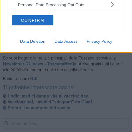
Personal Data Processing Opt Outs
Chi vuole supporto può rivolgersi all'ufficio servizi demografici.
CONFIRM
Data Deletion
Data Access
Privacy Policy
Se vuoi leggere le notizie principali della Toscana iscriviti alla
Newsletter QUInews - ToscanaMedia.
Arriva gratis tutti i giorni
alle 20:00 direttamente nella tua casella di posta.
Basta cliccare
QUI
Ti potrebbe interessare anche:
Undici medici danno vita al vaccino day
Vaccinazioni, i medici "sdegnati" da Giani
Pronto il capannone dei vaccini