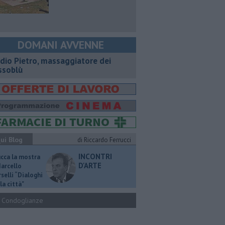
DOMANI AVVENNE
dio Pietro, massaggiatore dei
ssoblù
ui Blog
di Riccardo Ferrucci
INCONTRI
ucca la mostra
D'ARTE
Marcello
selli “Dialoghi
la città"
Condoglianze