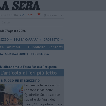
25°
36°
PONTEDERA
QuiNews.net
rdì
07 Agosto 2026
REZZO
MASSA CARRARA
GROSSETO
ste
Animali
Pubblicità
Contatti
RA
S.MARIA A MONTE
TERRICCIOLA
, torna la Festa Rossa a Perignano
Ossicombustore, "Serve chiarezza poli
L'articolo di ieri più letto
 a fuoco un magazzino
Le fiamme hanno avvolto
l'edificio in via delle
Quadrelle. Sul posto due
squadre dei Vigili del
fuoco, 118 e polizia locale