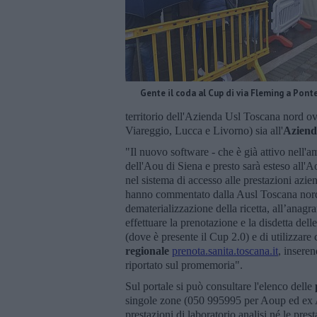
Gente il coda al Cup di via Fleming a Pont
territorio dell'Azienda Usl Toscana nord ove
Viareggio, Lucca e Livorno) sia all'
Aziend
"Il nuovo software - che è già attivo nell
dell'Aou di Siena e presto sarà esteso all'
nel sistema di accesso alle prestazioni azien
hanno commentato dalla Ausl Toscana nord ove
dematerializzazione della ricetta, all’anagraf
effettuare la prenotazione e la disdetta delle
(dove è presente il Cup 2.0) e di utilizzare
regionale
prenota.sanita.toscana.it
, inseren
riportato sul promemoria".
Sul portale si può consultare l'elenco delle
singole zone (050 995995 per Aoup ed ex As
prestazioni di laboratorio analisi né le pres