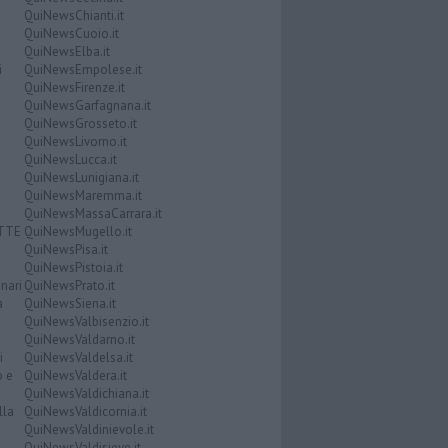
QuiNewsChianti.it
QuiNewsCuoio.it
QuiNewsElba.it
i
QuiNewsEmpolese.it
QuiNewsFirenze.it
QuiNewsGarfagnana.it
QuiNewsGrosseto.it
QuiNewsLivorno.it
QuiNewsLucca.it
QuiNewsLunigiana.it
QuiNewsMaremma.it
QuiNewsMassaCarrara.it
ATTE
QuiNewsMugello.it
QuiNewsPisa.it
QuiNewsPistoia.it
nari
QuiNewsPrato.it
a
QuiNewsSiena.it
QuiNewsValbisenzio.it
QuiNewsValdarno.it
i
QuiNewsValdelsa.it
o e
QuiNewsValdera.it
QuiNewsValdichiana.it
lla
QuiNewsValdicornia.it
QuiNewsValdinievole.it
QuiNewsValdisieve.it