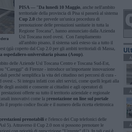
PISA —
"
Da lunedì 10 Maggio
, anche nell'ambito
territoriale della provincia di Pisa si passerà al sistema
Cup 2.0
che prevede un'unica procedura di
prenotazione delle prestazioni sanitarie in tutta la
Regione Toscana", hanno annunciato dalla Azienda
Usl Toscana nord ovest. Con l'ampliamento
edera
all'ambito pisano, il sistema sarà esteso sia a tutto il
Ult
st (già coperto dal Cup 2.0 per gli ambiti territoriali di Massa,
a ospedaliero-universitaria pisana (Aoup)
.
A
'ambito delle Aziende Usl Toscana Centro e Toscana Sud-Est,
Aou "Careggi" di Firenze - introduce un'importante innovazione
dali perché semplifica la vita del cittadino nei percorsi di cura -
st -. Si integra infatti con altri servizi, come quelli legati alla
e degli assistiti e consente ai cittadini e agli operatori di
A
 prestazioni offerte su tutto il territorio aziendale e regionale
 canali innovativi come la p
renotazione on line sul portale
do il proprio codice fiscale e il numero della ricetta elettronica
prestazioni prenotabili
e l'elenco dei Cup telefonici delle
A
l 5). Attraverso il Cup 2.0 non si possono prenotare le
tazioni con priorità di prescrizione "Urgente" (U). In tali casi è