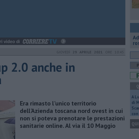
Ad
ro
GIOVEDÌ
29 APRILE 2021
ORE 10:45
up 2.0 anche in
a
Q
A L
Era rimasto l'unico territorio
di 
Scar
dell'Azienda toscana nord ovest in cui
con 
non si poteva prenotare le prestazioni
QUI
sanitarie online. Al via il 10 Maggio