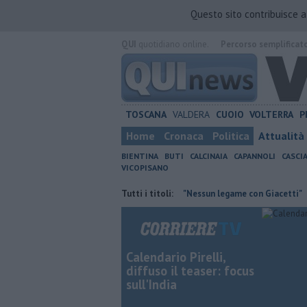
Questo sito contribuisce 
QUI
quotidiano online.
Percorso semplificat
TOSCANA
VALDERA
CUOIO
VOLTERRA
P
Home
Cronaca
Politica
Attualità
BIENTINA
BUTI
CALCINAIA
CAPANNOLI
CASCI
VICOPISANO
za politica"
Retiambiente, M5S: "Nessun legame con Giacetti"
Tutti i titoli:
Bus
Calendario Pirelli,
diffuso il teaser: focus
sull'India