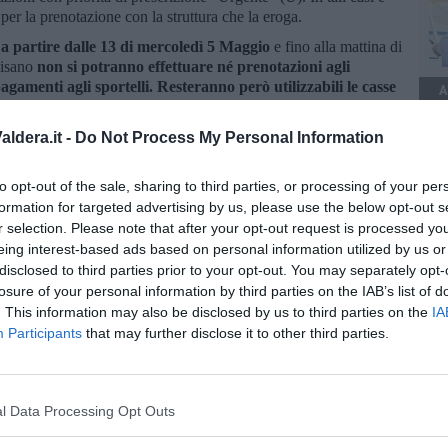
 per la prenotazione con la struttura che la eroga.
,
a partire dalle 13 di mercoledì 5 Maggio
e fino alla mattina di
pisano
non si potranno effettuare né prenotazioni agli
pagamenti agli sportelli. Resteranno però utilizzabili le casse
A
a Cisanello e Santa Chiara) e la piattaforma regionale on line
dette di visite ed esami (anche in libera professione). Fa
ldera.it -
Do Not Process My Personal Information
fessione dell'Aoup (le cui funzioni operative non subiranno
entamenti legati alla messa a regime del nuovo sistema, la Ausl
he giorno le prenotazioni non urgenti.
to opt-out of the sale, sharing to third parties, or processing of your per
formation for targeted advertising by us, please use the below opt-out s
ichiederà nei prossimi giorni la
consegna, il ritiro o la
r selection. Please note that after your opt-out request is processed y
ti in tutto il territorio dell'Azienda Usl Toscana nord ovest.
eing interest-based ads based on personal information utilized by us or
io ad un
nuovo software gestionale
di autorizzazione e
disclosed to third parties prior to your opt-out. You may separately opt-
ella elaborazione delle richieste di tali apparecchiature (come
losure of your personal information by third parties on the IAB’s list of
vità riprenderà regolarmente da
lunedì 3 Maggio
con il graduale
. This information may also be disclosed by us to third parties on the
IA
ti. L'Azienda si scusa per gli eventuali disagi.
Participants
that may further disclose it to other third parties.
l Data Processing Opt Outs
oscana iscriviti alla
Newsletter QUInews - ToscanaMedia.