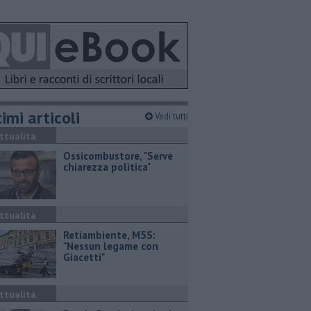
imi articoli
Vedi tutti
ttualità
Ossicombustore, "Serve
chiarezza politica"
ttualità
Retiambiente, M5S:
"Nessun legame con
Giacetti"
ttualità