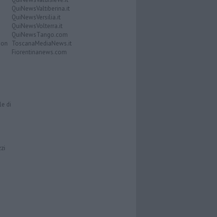
QuiNewsValtiberina.it
QuiNewsVersilia.it
QuiNewsVolterra.it
QuiNewsTango.com
Don
ToscanaMediaNews.it
Fiorentinanews.com
le di
zzi