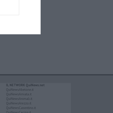
IL NETWORK QuiNews.net
QuiNewsAbetone.it
QuiNewsAmiata.it
QuiNewsAnimali.it
QuiNewsArezzo.it
QuiNewsCasentino.it
QuiNewsCecina.it