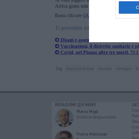
Arriva gratis tutti i giorni alle 20:00 dirett
Basta cliccare
QUI
Ti potrebbe interessare anche:
Disagi e assembramenti, il Cup 2.0 è
Vaccinazioni, il distretto sanitario è p
Covid, nel Pisano altre tre morti, 71 i
Tag
provincia di pisa
toscana
viareggio
l
REDAZIONE QUI NEWS
CAT
Cro
Marco Migli
Poli
Direttore Responsabile
Attu
Eco
Cult
Pietro Mattonai
Spo