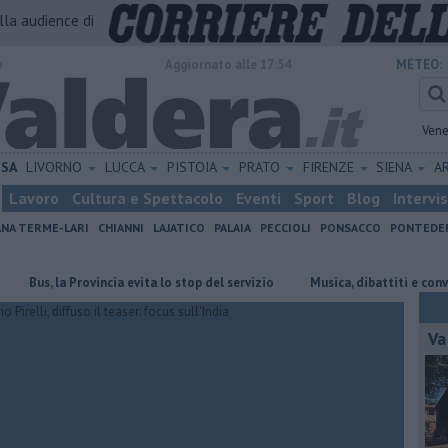
alla audience di
o
Aggiornato alle 17:54
METEO:
Vene
ISA
LIVORNO
LUCCA
PISTOIA
PRATO
FIRENZE
SIENA
A
Lavoro
Cultura e Spettacolo
Eventi
Sport
Blog
Intervi
ANA TERME-LARI
CHIANNI
LAJATICO
PALAIA
PECCIOLI
PONSACCO
PONTEDE
, la Provincia evita lo stop del servizio
Musica, dibattiti e convivialità
Va