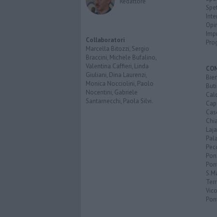
Redattore
Spet
Inte
Opi
Imp
Collaboratori
Pro
Marcella Bitozzi, Sergio
Braccini, Michele Bufalino,
Valentina Caffieri, Linda
CO
Giuliani, Dina Laurenzi,
Bien
Monica Nocciolini, Paolo
Buti
Nocentini, Gabriele
Calc
Santarnecchi, Paola Silvi.
Cap
Cas
Chi
Laja
Pala
Pecc
Pon
Pon
S.M
Terr
Vic
Pon