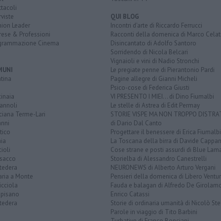
tacoli
rviste
QUI BLOG
nion Leader
Incontri d'arte di Riccardo Ferrucci
rese & Professioni
Racconti della domenica di Marco Celat
grammazione Cinema
Disincantato di Adolfo Santoro
Sorridendo di Nicola Belcari
Vignaioli e vini di Nadio Stronchi
MUNI
Le pregiate penne di Pierantonio Pardi
tina
Pagine allegre di Gianni Micheli
Psico-cose di Federica Giusti
inaia
VI PRESENTO I MIEI... di Dino Fiumalbi
annoli
Le stelle di Astrea di Edit Permay
ciana Terme-Lari
STORIE VISPE MA NON TROPPO DISTR
anni
di Dario Dal Canto
tico
Progettare il benessere di Erica Fiumalbi
ia
La Toscana della birra di Davide Cappan
ioli
Cose strane e posti assurdi di Blue Lam
sacco
Storielba di Alessandro Canestrelli
tedera
NEURONEWS di Alberto Arturo Vergani
aria a Monte
Pensieri della domenica di Libero Ventur
icciola
Fauda e balagan di Alfredo De Girolam
opisano
Enrico Catassi
tedera
Storie di ordinaria umanità di Nicolò Ste
Parole in viaggio di Tito Barbini
Turbative di Franco Bonciani