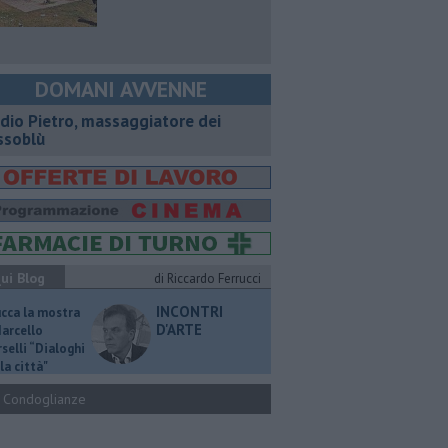
DOMANI AVVENNE
dio Pietro, massaggiatore dei
ssoblù
ui Blog
di Riccardo Ferrucci
INCONTRI
ucca la mostra
D'ARTE
Marcello
selli “Dialoghi
la città"
Condoglianze