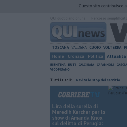
Questo sito contribuisce 
QUI
quotidiano online.
Percorso semplificat
TOSCANA
VALDERA
CUOIO
VOLTERRA
P
Home
Cronaca
Politica
Attualità
BIENTINA
BUTI
CALCINAIA
CAPANNOLI
CASCI
VICOPISANO
e con Giacetti"
Bus, la Provincia evita lo stop del servizio
Tutti i titoli:
Musica,
L'ira della sorella di
Meredih Kercher per lo
show di Amanda Knox
sul delitto di Perugia: