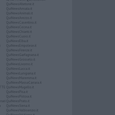
QuiNewsAbetone.it
QuiNewsAmiata.it
QuiNewsAnimali.it
QuiNewsArezzo.it
QuiNewsCasentino.it
QuiNewsCecina.it
QuiNewsChianti.it
QuiNewsCuoio.it
QuiNewsElba.it
i
QuiNewsEmpolese.it
QuiNewsFirenze.it
QuiNewsGarfagnana.it
QuiNewsGrosseto.it
QuiNewsLivorno.it
QuiNewsLucca.it
QuiNewsLunigiana.it
QuiNewsMaremma.it
QuiNewsMassaCarrara.it
ATTE
QuiNewsMugello.it
QuiNewsPisa.it
QuiNewsPistoia.it
nari
QuiNewsPrato.it
a
QuiNewsSiena.it
QuiNewsValbisenzio.it
QuiNewsValdarno.it