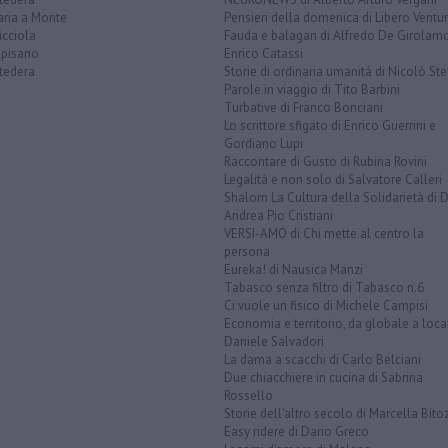
aria a Monte
Pensieri della domenica di Libero Ventur
icciola
Fauda e balagan di Alfredo De Girolam
opisano
Enrico Catassi
tedera
Storie di ordinaria umanità di Nicolò Ste
Parole in viaggio di Tito Barbini
Turbative di Franco Bonciani
Lo scrittore sfigato di Enrico Guerrini e
Gordiano Lupi
Raccontare di Gusto di Rubina Rovini
Legalità e non solo di Salvatore Calleri
Shalom La Cultura della Solidarietà di 
Andrea Pio Cristiani
VERSI-AMO di Chi mette al centro la
persona
Eureka! di Nausica Manzi
Tabasco senza filtro di Tabasco n.6
Ci vuole un fisico di Michele Campisi
Economia e territorio, da globale a loca
Daniele Salvadori
La dama a scacchi di Carlo Belciani
Due chiacchiere in cucina di Sabrina
Rossello
Storie dell'altro secolo di Marcella Bito
Easy ridere di Dario Greco