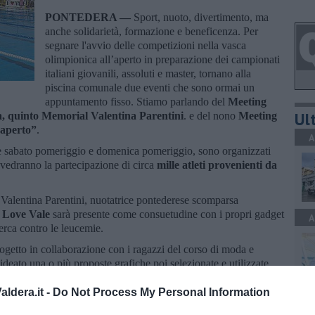
PONTEDERA —
Sport, nuoto, divertimento, ma
anche solidarietà, formazione e beneficenza. Per
segnare l'avvio delle competizioni nella vasca
olimpionica all’aperto in preparazione dei campionati
italiani giovanili, assoluti e master, tornano alla
piscina comunale due eventi che sono ormai un
appuntamento fisso. Stiamo parlando del
Meeting
Ult
a, quinto Memorial Valentina Parentini
. e del nono
Meeting
’aperto”
.
A
nte sabato pomeriggio e domenica pomeriggio, sono organizzati
vedranno la partecipazione di circa
mille atleti
provenienti da
di Valentina Parentini, nuotatrice pontederese scomparsa
I Love Vale
sarà presente come consuetudine con i propri gadget
A
cerca contro le leucemie.
rogetto in collaborazione con i ragazzi del corso di moda e
deato una o più proposte grafiche poi selezionate e utilizzate
 I Love Vale.
ldera.it -
Do Not Process My Personal Information
A
tenuta anche devolvendo il 5x1000 della propria denuncia dei
0509
nell’apposito spazio.