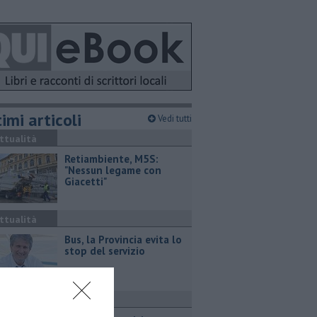
imi articoli
Vedi tutti
ttualità
Retiambiente, M5S:
"Nessun legame con
Giacetti"
ttualità
Bus, la Provincia evita lo
stop del servizio
ttualità