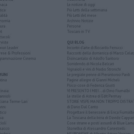
naca
Le notizie di oggi
tica
Più Letti della settimana
alità
Più Letti del mese
nomia
Archivio Notizie
ura
Persone
rt
Toscani in TV
tacoli
rviste
QUI BLOG
nion Leader
Incontri d'arte di Riccardo Ferrucci
rese & Professioni
Racconti della domenica di Marco Celat
grammazione Cinema
Disincantato di Adolfo Santoro
Sorridendo di Nicola Belcari
Vignaioli e vini di Nadio Stronchi
MUNI
Le pregiate penne di Pierantonio Pardi
tina
Pagine allegre di Gianni Micheli
Psico-cose di Federica Giusti
inaia
VI PRESENTO I MIEI... di Dino Fiumalbi
annoli
Le stelle di Astrea di Edit Permay
ciana Terme-Lari
STORIE VISPE MA NON TROPPO DISTR
anni
di Dario Dal Canto
tico
Progettare il benessere di Erica Fiumalbi
ia
La Toscana della birra di Davide Cappan
ioli
Cose strane e posti assurdi di Blue Lam
sacco
Storielba di Alessandro Canestrelli
tedera
NEURONEWS di Alberto Arturo Vergani