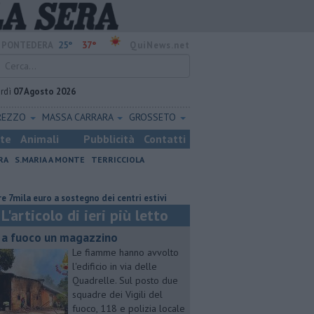
25°
37°
PONTEDERA
QuiNews.net
rdì
07 Agosto 2026
REZZO
MASSA CARRARA
GROSSETO
ste
Animali
Pubblicità
Contatti
RA
S.MARIA A MONTE
TERRICCIOLA
euro a sostegno dei centri estivi
Retiambiente, M5S: "Nessun legame con
L'articolo di ieri più letto
 a fuoco un magazzino
Le fiamme hanno avvolto
l'edificio in via delle
Quadrelle. Sul posto due
squadre dei Vigili del
fuoco, 118 e polizia locale