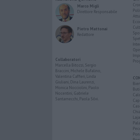
Cro
Marco Migli
Poli
Direttore Responsabile
Attu
Eco
Cult
Pietro Mattonai
Spo
Redattore
Spet
Inte
Opi
Imp
Collaboratori
Pro
Marcella Bitozzi, Sergio
Braccini, Michele Bufalino,
Valentina Caffieri, Linda
CO
Giuliani, Dina Laurenzi,
Bien
Monica Nocciolini, Paolo
Buti
Nocentini, Gabriele
Calc
Santarnecchi, Paola Silvi.
Cap
Cas
Chi
Laja
Pala
Pecc
Pon
Pon