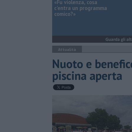
«Fu violenza, cosa
c'entra un programma
comico?»
Attualità
Nuoto e benefic
piscina aperta