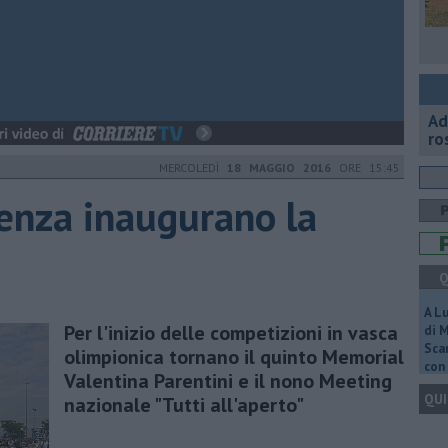
Ad
ro
MERCOLEDÌ
18 MAGGIO 2016
ORE 15:45
enza inaugurano la
Q
A L
Per l'inizio delle competizioni in vasca
di 
Scar
olimpionica tornano il quinto Memorial
con 
Valentina Parentini e il nono Meeting
QUI
nazionale "Tutti all'aperto"