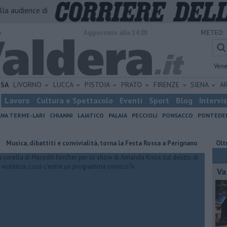
alla audience di
o
Aggiornato alle 14:08
METEO:
Vene
ISA
LIVORNO
LUCCA
PISTOIA
PRATO
FIRENZE
SIENA
A
Lavoro
Cultura e Spettacolo
Eventi
Sport
Blog
Intervi
ANA TERME-LARI
CHIANNI
LAJATICO
PALAIA
PECCIOLI
PONSACCO
PONTEDE
 dibattiti e convivialità, torna la Festa Rossa a Perignano
Oltre 7mila 
Va