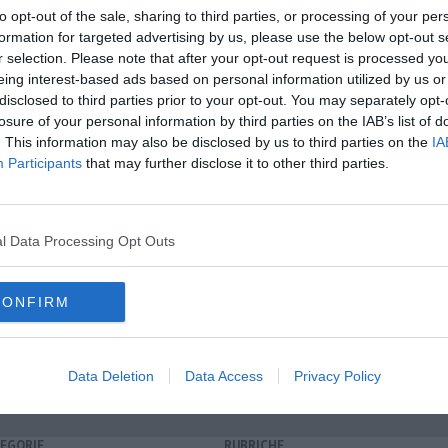
to opt-out of the sale, sharing to third parties, or processing of your per
formation for targeted advertising by us, please use the below opt-out s
r selection. Please note that after your opt-out request is processed y
eing interest-based ads based on personal information utilized by us or
A
disclosed to third parties prior to your opt-out. You may separately opt-
losure of your personal information by third parties on the IAB’s list of
oscana iscriviti alla
Newsletter QUInews - ToscanaMedia.
. This information may also be disclosed by us to third parties on the
IA
amente nella tua casella di posta.
Participants
that may further disclose it to other third parties.
l Data Processing Opt Outs
CONFIRM
cemia
t-shirt
codice fiscale
Data Deletion
Data Access
Privacy Policy
EGORIE
RUBRICHE