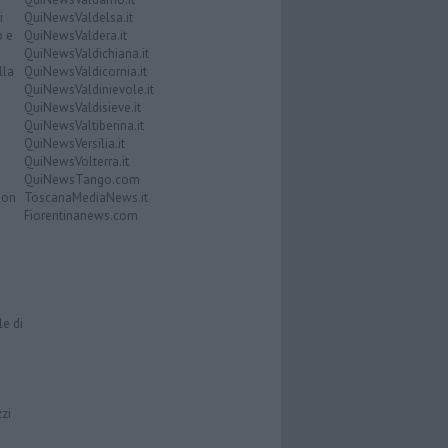
i
QuiNewsValdelsa.it
o e
QuiNewsValdera.it
QuiNewsValdichiana.it
lla
QuiNewsValdicornia.it
QuiNewsValdinievole.it
QuiNewsValdisieve.it
QuiNewsValtiberina.it
QuiNewsVersilia.it
QuiNewsVolterra.it
QuiNewsTango.com
Don
ToscanaMediaNews.it
Fiorentinanews.com
le di
zzi