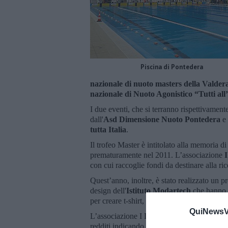
Piscina di Pontedera
nazionale di nuoto masters della Valder
nazionale di Nuoto Agonistico “Tutti all
I due eventi, che si terranno rispettivame
dall'
Asd Dimensione Nuoto Pontedera
e 
tutta Italia
.
Il trofeo Master è intitolato alla memoria 
prematuramente nel 2011. L’associazione
con cui raccoglie fondi da destinare alla ri
Quest’anno, inoltre, è stato realizzato un p
design dell'
Istituto Modartech
che hanno i
per creare t-shirt, felpe e materiale tecnico
QuiNewsVa
L’associazione I Love Vale può essere sos
redditi indicando il codice fiscale
9005220