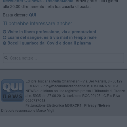
Newsletter QUInews - ToscanaMedia.
Arriva gratis tutti i giorni
alle 20:00 direttamente nella tua casella di posta.
Basta cliccare
QUI
Ti potrebbe interessare anche:
Visite in libera professione, via a prenotazioni
Esami del sangue, esiti via mail in tempo reale
Bocelli guarisce dal Covid e dona il plasma
Editore Toscana Media Channel srl - Via Dei Martelli, 8 - 50129
FIRENZE - info@toscanamediachannel.it. TOSCANA MEDIA
NEWS quotidiano on line registrato presso il Tribunale di Firenze
al n. 5935 del 27.09.2013. Iscrizione ROC 22105 - C.F. e P.Iva
0620787048
Fatturazione Elettronica M5UXCR1 |
Privacy Nielsen
Direttore responsabile Marco Migli