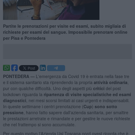
Partite le prenotazioni per visite ed esami, subito migliaia di
richieste per esami del sangue. Impossibile prenotare online
per Pisa e Pontedera
PONTEDERA —
L'emergenza da Covid 19 è entrata nella fase tre
e il sistema sanitario sta riprendendo la propria
attività ordinaria
,
pur con qualche difficoltà. Uno degli aspetti più
critici
del post
lockdown riguarda la
ripartenza di visite specialistiche ed esami
diagnostici
, nei mesi scorsi limitati ai casi urgenti e indispensabili.
In queste settimane i centri prenotazione (
Cup
)
sono sotto
pressione
, hanno fatto sapere dall'azienda sanitaria, per smaltire
le prestazioni arretrate e rimandate e per gestire le nuove richieste
che nel frattempo si sono accumulate.
Per questo motivo l'Azienda Usl Toscana nord ovest ricorda che è