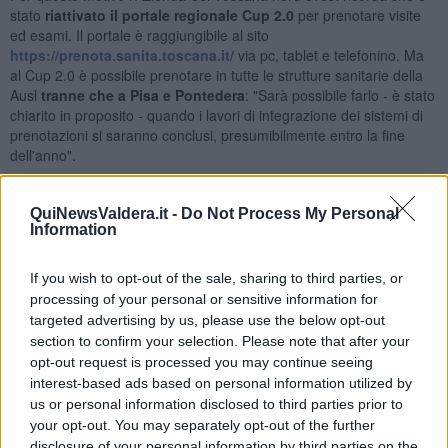
stato
riattivato il portale regionale Cup 2.0
per prenotare visite
ed esami. Il portale è raggiungibile al sito
https://prenota.sanita.toscana.it/
via pc, tablet e telefonino. Ma
al Cup 2.0 è possibile prenotare in tutte le strutture sanitarie della
Ausl
tranne che a Pisa e Pontedera
: "Sarà possibile farlo - è stato
chiarito in proposito - quando i lavori di integrazione dei sistemi di
prenotazioni si saranno conclusi, presumibilmente entro la fine
dell'anno".
QuiNewsValdera.it -
Do Not Process My Personal
Information
"Le prestazioni nuovamente prenotabili sono già state portate a
1.059 (prima erano 158) - è stato specificato - per cui adesso
è di
If you wish to opt-out of the sale, sharing to third parties, or
nuovo possibile prenotare quasi tutte le tipologie di prime
processing of your personal or sensitive information for
visite e di visite di controllo
. Fanno
eccezione
gli esami che
targeted advertising by us, please use the below opt-out
devono essere effettuati con i mezzi di contrasto (per esempio
section to confirm your selection. Please note that after your
alcuni tipi di Tac e di risonanze magnetiche) e gli esami che
opt-out request is processed you may continue seeing
richiedono una preparazione (per esempio le colonscopie), in
quanto è importante che il paziente riceva il foglio di prenotazione
interest-based ads based on personal information utilized by
stampato per leggere le istruzioni nelle note di preparazione
us or personal information disclosed to third parties prior to
all'esame e si attenga ad esse". Queste prestazioni restano
your opt-out. You may separately opt-out of the further
prenotabili presso
gli sportelli, i Cup e le farmacie
.
disclosure of your personal information by third parties on the