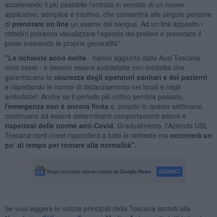
accelerando il più possibile l'entrata in servizio di un nuovo
applicativo, semplice e intuitivo, che consentirà alle singole persone
di
prenotare on line
un esame del sangue. Ad un link apposito i
cittadini potranno visualizzare l'agenda dei prelievi e prenotare il
posto inserendo le proprie generalità".
"Le richieste sono molte
- hanno aggiunto dalla Ausl Toscana
nord ovest - e devono essere soddisfatte con modalità che
garantiscano la s
icurezza degli operatori sanitari e dei pazienti
e rispettando le norme di distanziamento nei locali e negli
ambulatori. Anche se il periodo più critico sembra passato,
l'emergenza non è ancora finita
e, proprio in queste settimane,
continuano ad essere determinanti comportamenti attenti e
rispettosi delle norme anti-Covid
. Gradualmente, l'Azienda USL
Toscana nord ovest risponderà a tutte le richieste ma
occorrerà un
po’ di tempo per tornare alla normalità".
Se vuoi leggere le notizie principali della Toscana iscriviti alla