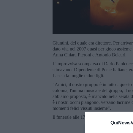
Giuntini, del quale era direttore. Per arri
dato vita nel 2007 quasi per gioco assieme 
Anna Chiara Pieroni e Antonio Belcari.
L'improvvisa scomparsa di Dario Panicucci 
stimavano. Dipendente di Poste Italiane, era
Lascia la moglie e due figli.
"Amici, il nostro gruppo è in lutto - questo 
colonna, l'anima musicale del gruppo, il no
abbiamo proposto, è mancato nella serata di
è i nostri occhi piangono, versano lacrime 
momenti felici vissuti insieme".
Il funerale alle 17 di oggi, lunedì 17 agost
QuiNewsVa