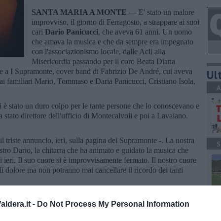
SANTA MARIA A MONTE —
E' stato un malore
improvviso, il giorno di Ferragosto, a strappare ai suoi
cari
Dario Panicucci
, che aveva 61 anni. Un uomo
che amava la musica e che da sempre era impegnato
con l'associazionismo locale, dalle Acli alla
Misericordia passando per il coro Beata Diana
vare a I Supramonte, cover band di Fabrizio De André, cui aveva
Ult
ai familiari Mario, Tommaso e Daria Panicucci, Cristiano Isola,
A
è stato un duro colpo per le tante persone che lo conoscevano e
 stato direttore dell'ufficio di Montecalvoli e poi a Lavaiano.
il triste annuncio, ieri, sulla pagina dei Supramonte -. La nostra
S
stro Dario, la chitarra che ha animato e guidato la musica che
 ieri. Il suo cuore si è improvvisamente fermato. Il nostro cuore
di dolore ma non potranno mai cancellare il ricordo dei tanti
o, nella Collegiata di Santa Maria a Monte.
C
ldera.it -
Do Not Process My Personal Information