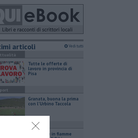
imi articoli
Vedi tutti
ttualità
​Tutte le offerte di
lavoro in provincia di
Pisa
port
​Granata, buona la prima
con l’Urbino Taccola
ronaca
Sterpaglie in fiamme