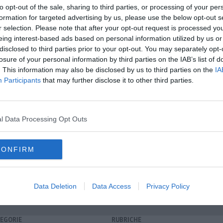
to opt-out of the sale, sharing to third parties, or processing of your per
formation for targeted advertising by us, please use the below opt-out s
r selection. Please note that after your opt-out request is processed y
A
oscana iscriviti alla
Newsletter QUInews - ToscanaMedia.
eing interest-based ads based on personal information utilized by us or
amente nella tua casella di posta.
disclosed to third parties prior to your opt-out. You may separately opt-
losure of your personal information by third parties on the IAB’s list of
. This information may also be disclosed by us to third parties on the
IA
Participants
that may further disclose it to other third parties.
ascagni
 anni
l Data Processing Opt Outs
diana giuntini
fabrizio de andré
poste italiane
montecalvoli
CONFIRM
Data Deletion
Data Access
Privacy Policy
EGORIE
RUBRICHE