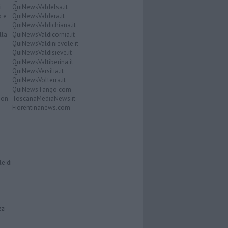
i
QuiNewsValdelsa.it
o e
QuiNewsValdera.it
QuiNewsValdichiana.it
lla
QuiNewsValdicornia.it
QuiNewsValdinievole.it
QuiNewsValdisieve.it
QuiNewsValtiberina.it
QuiNewsVersilia.it
QuiNewsVolterra.it
QuiNewsTango.com
Don
ToscanaMediaNews.it
Fiorentinanews.com
le di
zzi