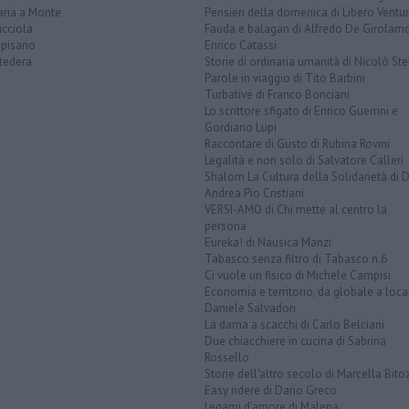
aria a Monte
Pensieri della domenica di Libero Ventur
icciola
Fauda e balagan di Alfredo De Girolam
opisano
Enrico Catassi
tedera
Storie di ordinaria umanità di Nicolò Ste
Parole in viaggio di Tito Barbini
Turbative di Franco Bonciani
Lo scrittore sfigato di Enrico Guerrini e
Gordiano Lupi
Raccontare di Gusto di Rubina Rovini
Legalità e non solo di Salvatore Calleri
Shalom La Cultura della Solidarietà di 
Andrea Pio Cristiani
VERSI-AMO di Chi mette al centro la
persona
Eureka! di Nausica Manzi
Tabasco senza filtro di Tabasco n.6
Ci vuole un fisico di Michele Campisi
Economia e territorio, da globale a loca
Daniele Salvadori
La dama a scacchi di Carlo Belciani
Due chiacchiere in cucina di Sabrina
Rossello
Storie dell'altro secolo di Marcella Bito
Easy ridere di Dario Greco
Legami d'amore di Malena ...