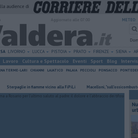
alla audience di
o
Aggiornato alle 07:00
METEO:
Dom
ISA
LIVORNO
LUCCA
PISTOIA
PRATO
FIRENZE
SIENA
A
Lavoro
Cultura e Spettacolo
Eventi
Sport
Blog
Intervi
ANA TERME-LARI
CHIANNI
LAJATICO
PALAIA
PECCIOLI
PONSACCO
PONTEDE
paglie in fiamme vicino alla FiPiLi
Macelloni, "sull'ossicombustore l'ass
Nu
ur