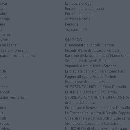
naca
Le notizie di oggi
tica
Più Letti della settimana
alità
Più Letti del mese
nomia
Archivio Notizie
ura
Persone
rt
Toscani in TV
tacoli
rviste
QUI BLOG
nion Leader
Disincantato di Adolfo Santoro
rese & Professioni
Incontri d'arte di Riccardo Ferrucci
grammazione Cinema
Racconti della domenica di Marco Celat
Sorridendo di Nicola Belcari
Vignaioli e vini di Nadio Stronchi
MUNI
Le pregiate penne di Pierantonio Pardi
tina
Pagine allegre di Gianni Micheli
Psico-cose di Federica Giusti
inaia
VI PRESENTO I MIEI... di Dino Fiumalbi
annoli
Le stelle di Astrea di Edit Permay
ciana Terme-Lari
STORIE VISPE MA NON TROPPO DISTR
anni
di Dario Dal Canto
tico
Progettare il benessere di Erica Fiumalbi
ia
La Toscana della birra di Davide Cappan
ioli
Cose strane e posti assurdi di Blue Lam
sacco
Storielba di Alessandro Canestrelli
tedera
NEURONEWS di Alberto Arturo Vergani