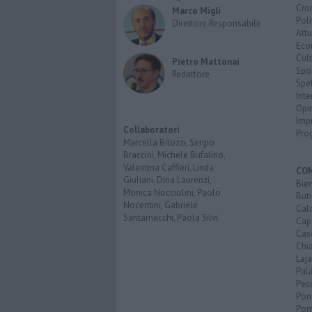
Cro
Marco Migli
Poli
Direttore Responsabile
Attu
Eco
Cult
Pietro Mattonai
Spo
Redattore
Spet
Inte
Opi
Imp
Collaboratori
Pro
Marcella Bitozzi, Sergio
Braccini, Michele Bufalino,
Valentina Caffieri, Linda
CO
Giuliani, Dina Laurenzi,
Bien
Monica Nocciolini, Paolo
Buti
Nocentini, Gabriele
Calc
Santarnecchi, Paola Silvi.
Cap
Cas
Chi
Laja
Pala
Pecc
Pon
Pon