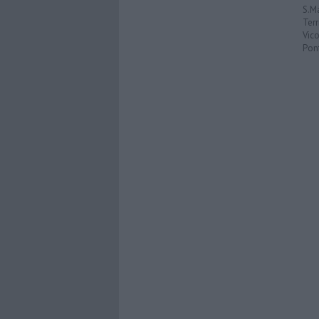
S.M
Terr
Vic
Pon