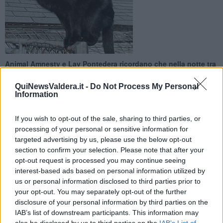
Animal Amnesty e Lav Pontedera ricordano che nella notte tra
il 31 ottobre e il 1 novembre spariscono in tutta Italia
numerosi felini
QuiNewsValdera.it -
Do Not Process My Personal
Information
If you wish to opt-out of the sale, sharing to third parties, or
processing of your personal or sensitive information for
targeted advertising by us, please use the below opt-out
PONTEDERA —
Tenete in casa i gatti neri, almeno fino al 2
section to confirm your selection. Please note that after your
novembre.
A lanciare l'appello per salvaguardare i felini neri nel
opt-out request is processed you may continue seeing
periodo di Halloween
è stata l'associazione
Animal Amnesty
e
interest-based ads based on personal information utilized by
anche la
Lav Pontedera
ha aderito alla campagna di
us or personal information disclosed to third parties prior to
sensibilizzazione: “E' una cosa risaputa che nelle notti che
your opt-out. You may separately opt-out of the further
precedono il 31 ottobre – spiega
Antonella Pandolfi,
responsabile
disclosure of your personal information by third parties on the
Lav Pontedera - spariscono in tutta Italia molti gatti neri”.
IAB’s list of downstream participants. This information may
La notte delle streghe per molti rappresenta un'occasione di festa e