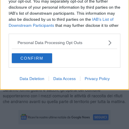
hanno realizzato la pulizia della zona Nuova Primavera, del
your opt-out. You may separately opt-out of the further
Giardino Soldani e di Via Verdi.
disclosure of your personal information by third parties on the
IAB’s list of downstream participants. This information may
also be disclosed by us to third parties on the
IAB’s List of
Downstream Participants
that may further disclose it to other
third parties.
“I bambini protagonisti della mattinata hanno partecipato con
entusiasmo a questa esperienza all’aria aperta – ha dichiarato la
Personal Data Processing Opt Outs
consigliera comunale Lia Monti – È stata un'importante opportunità
educativa, ma anche un'occasione per sensibilizzare tutta la
cittadinanza sui temi ambientali”.
CONFIRM
L'Amministrazione Comunale ha deciso di promuove per la
prossima settimana anche una "passeggiata ecologica".
L'appuntamento in questo caso è ai Bagni di Chiecinella sabato 28
Data Deletion
Data Access
Privacy Policy
settembre alle ore 8;30. La cittadinanza è invitata a partecipare.
Saranno forniti guanti e sacchi; gli operai del Comune
supporteranno con i mezzi comunali le attività di raccolta dei rifiuti
che andranno avanti su quella parte di territorio per tutta la mattina.