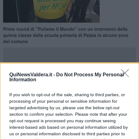
Primo round di "Puliamo il Mondo" con un intervento della
quinta classe della scuola primaria di Palaia in alcune zone
del comune
QuiNewsValdera.it -
Do Not Process My Personal
Information
PALAIA —
Il Comune di Palaia ha aderito anche quest'anno a
“
Puliamo il mondo
”, iniziativa promossa da Legambiente come
edizione italiana di “Clean up the World”, il più grande
If you wish to opt-out of the sale, sharing to third parties, or
appuntamento di volontariato ambientale del mondo.
processing of your personal or sensitive information for
targeted advertising by us, please use the below opt-out
La realizzazione del progetto ha coinvolto gli alunni della classe
section to confirm your selection. Please note that after your
quinta della
Scuola Primaria di Forcoli "Leonardo Da Vinci",
accompagnati dalle insegnanti, dal Sindaco Marco Gherardini
opt-out request is processed you may continue seeing
e da Lia Monti,
consigliera comunale con delega all'istruzione. I
interest-based ads based on personal information utilized by
ragazzi, dotati di un kit consistente in guanti, cappellini e pettorina,
us or personal information disclosed to third parties prior to