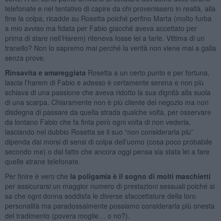
telefonate e nel tentativo di capire da chi provenissero in realtà, alla
fine la colpa, ricadde su Rosetta poiché perfino Marta (molto furba
a mio avviso ma fidata per Fabio giacché aveva accettato per
prima di stare nell’Harem) riteneva fosse lei a farle. Vittima di un
tranello? Non lo sapremo mai perché la verità non viene mai a galla
senza prove.
Rinsavita e amareggiata
Rosetta a un certo punto e per fortuna,
lascia l’harem di Fabio e adesso è certamente serena e non più
schiava di una passione che aveva ridotto la sua dignità alla suola
di una scarpa. Chiaramente non è più cliente del negozio ma non
disdegna di passare da quella strada qualche volta, per osservare
da lontano Fabio che fa finta però ogni volta di non vederla,
lasciando nel dubbio Rosetta se il suo “non considerarla più”
dipenda dai morsi di sensi di colpa dell’uomo (cosa poco probabile
secondo me) o dal fatto che ancora oggi pensa sia stata lei a fare
quelle strane telefonate.
Per finire è vero che
la poligamia è il sogno di molti maschietti
per assicurarsi un maggior numero di prestazioni sessuali poiché si
sa che ogni donna soddisfa le diverse sfaccettature della loro
personalità ma paradossalmente possiamo considerarla più onesta
del tradimento (povera moglie… o no?).