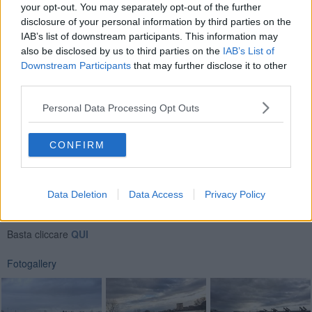
scendere.
L'allerta meteo della Regione è stata prorogata fino
your opt-out. You may separately opt-out of the further
alle 18 di mercoledì, ma è moderata
. “Se il vento si manterrà
disclosure of your personal information by third parties on the
debole – spiegano dalla prefettura di Pisa - e lo scolmatore a
IAB’s list of downstream participants. This information may
Pontedera continuerà a ricevere bene e i livelli cominceranno a
also be disclosed by us to third parties on the
IAB’s List of
scendere tra qualche ora”.
Downstream Participants
that may further disclose it to other
third parties.
Personal Data Processing Opt Outs
CONFIRM
Se vuoi leggere le notizie principali della Toscana iscriviti alla
Data Deletion
Data Access
Privacy Policy
Newsletter QUInews - ToscanaMedia.
Arriva gratis tutti i giorni
alle 20:00 direttamente nella tua casella di posta.
Basta cliccare
QUI
Fotogallery