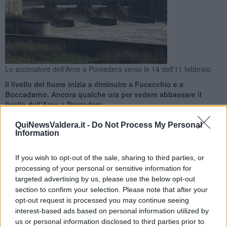
Lo scolmatore dell'Arno a Pontedera verso le 14 dell'11 febbraio
Il livello del fiume inizia a diminuire a Fucecchio e a
Boccadarno. Ancora qualche ora per vedere abbassare il
livello dell'Arno a Pontedera
QuiNewsValdera.it -
Do Not Process My Personal
Information
If you wish to opt-out of the sale, sharing to third parties, or
PROVINCIA DI PISA —
L'Arno resta sotto osservazione, anche se
processing of your personal or sensitive information for
l'allerta è declassata da elevata a moderata
. Lo comunica il
targeted advertising by us, please use the below opt-out
centro di
coordinamento soccorsi della prefettura di Pisa
. La
section to confirm your selection. Please note that after your
piena comincia lentamente a defluire. A
Boccadarno e a
opt-out request is processed you may continue seeing
Fucecchio il livello dell'acqua è in diminuzione
quindi si tratta di
interest-based ads based on personal information utilized by
far passare l'ultima cosa della piena e il livello comincerà a
us or personal information disclosed to third parties prior to