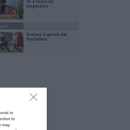
Va a fuoco un
magazzino
port
Svelato il girone del
Pontedera
sonal or
ection to
ou may