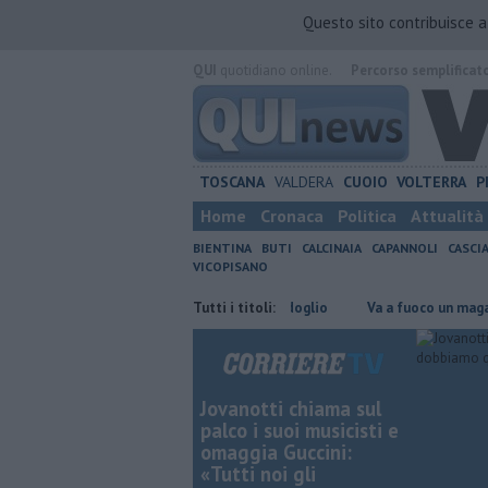
Questo sito contribuisce 
QUI
quotidiano online.
Percorso semplificat
TOSCANA
VALDERA
CUOIO
VOLTERRA
P
Home
Cronaca
Politica
Attualità
BIENTINA
BUTI
CALCINAIA
CAPANNOLI
CASCI
VICOPISANO
 al dottor Massimo Campana, il cordoglio
Tutti i titoli:
Va a fuoco un magazzino
Jovanotti chiama sul
palco i suoi musicisti e
omaggia Guccini:
«Tutti noi gli