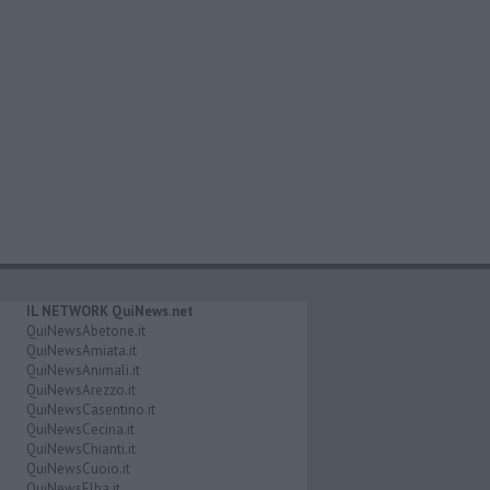
IL NETWORK QuiNews.net
QuiNewsAbetone.it
QuiNewsAmiata.it
QuiNewsAnimali.it
QuiNewsArezzo.it
QuiNewsCasentino.it
QuiNewsCecina.it
QuiNewsChianti.it
QuiNewsCuoio.it
QuiNewsElba.it