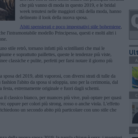
che più vanno di moda in questo 2019, e le bridal
week tenutesi nelle maggiori città della moda, hanno
delineato il look della nuova sposa.
Abiti spensierati e poco impegnativi stile bohemiene
,
che l'intramontabile modello Principessa, questi e molti altri i
one.
 stile retrò, tornano infatti più scintillanti che mai le
Ult
 piume e soprattutto paillettes, queste le tendenze più viste,
A
inee classiche e pulite, perfetti per farsi notare il giorno più
 sposa del 2019, abiti vaporosi, con diversi strati di tulle da
fashion l'abito da sposa si sdoppia, uno per la cerimonia, dal
la festa, estremamente originale e fuori dagli schemi.
C
a il classico bianco, per nuances più vive, può optare per quasi
urro; oppure per colori più strong, rosso o anche viola. L'effetto
 richiedono un secondo abito più particolare con uno stile che
A
enza della nuova sposa 2019, la parola chiave è sexy, i maggiori