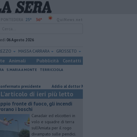
25°
36°
PONTEDERA
QuiNews.net
vedì
06 Agosto 2026
REZZO
MASSA CARRARA
GROSSETO
ste
Animali
Pubblicità
Contatti
RA
S.MARIA A MONTE
TERRICCIOLA
to presidente
Addio al dottor Massimo Campana, il cordoglio
Va
L'articolo di ieri più letto
ppio fronte di fuoco, gli incendi
vorano i boschi
Canadair ed elicotteri in
volo e squadre di terra
sull'Amiata per il rogo
divampato sulle pendici.