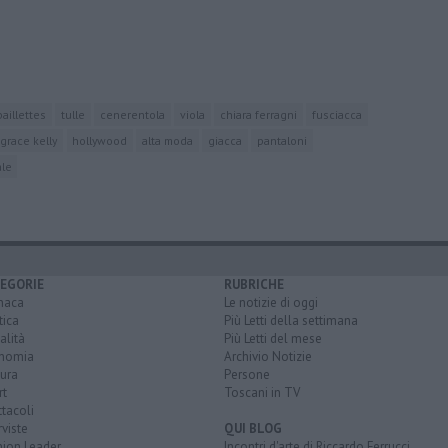
paillettes
tulle
cenerentola
viola
chiara ferragni
fusciacca
grace kelly
hollywood
alta moda
giacca
pantaloni
ale
EGORIE
RUBRICHE
naca
Le notizie di oggi
tica
Più Letti della settimana
alità
Più Letti del mese
nomia
Archivio Notizie
ura
Persone
rt
Toscani in TV
tacoli
rviste
QUI BLOG
nion Leader
Incontri d'arte di Riccardo Ferrucci