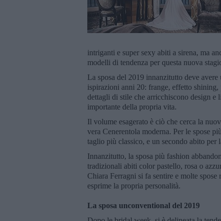
intriganti e super sexy abiti a sirena, ma an
modelli di tendenza per questa nuova stagi
La sposa del 2019 innanzitutto deve avere uno
ispirazioni anni 20: frange, effetto shining,
dettagli di stile che arricchiscono design e l
importante della propria vita.
Il volume esagerato è ciò che cerca la nuova
vera Cenerentola moderna. Per le spose più 
taglio più classico, e un secondo abito per 
Innanzitutto, la sposa più fashion abbandon
tradizionali abiti color pastello, rosa o azz
Chiara Ferragni si fa sentire e molte spose
esprime la propria personalità.
La sposa unconventional del 2019
Dopo le bridal week, si è delineata la tend