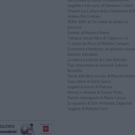
Raccontare di Gusto di Rubina Rovini
Legalità e non solo di Salvatore Calleri
Shalom La Cultura della Solidarietà di 
Andrea Pio Cristiani
VERSI-AMO di Chi mette al centro la
persona
Eureka! di Nausica Manzi
Tabasco senza filtro di Tabasco n.6
Ci vuole un fisico di Michele Campisi
Economia e territorio, da globale a loca
Daniele Salvadori
La dama a scacchi di Carlo Belciani
Due chiacchiere in cucina di Sabrina
Rossello
Storie dell'altro secolo di Marcella Bito
Easy ridere di Dario Greco
Legami d'amore di Malena ...
Musica e dintorni di Fausto Pirìto
Parole milonguere di Maria Caruso
Lo sguardo di Don Armando Zappolini
Leggere di Roberto Cerri