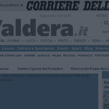
alla audience di
o
Aggiornato alle 18:30
METEO:
Gio
ISA
LIVORNO
LUCCA
PISTOIA
PRATO
FIRENZE
SIENA
A
Lavoro
Cultura e Spettacolo
Eventi
Sport
Blog
Intervi
ANA TERME-LARI
CHIANNI
LAJATICO
PALAIA
PECCIOLI
PONSACCO
PONTEDE
Svelato il girone del Pontedera
Misericordie Pisane, Novi conferma
Do
di