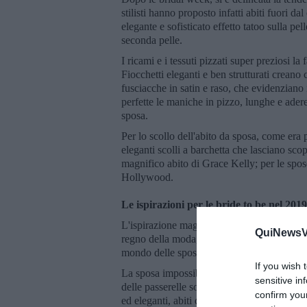
stilisti hanno proposto infatti abiti fuori
elegante e sofisticato effetto tatoo sulla pe
seconda pelle.
I ricami e i tessuti pizzati super preziosi l
Fiocchetti eleganti e ben strutturati creano
fusciacche in satin e raso, che evidenziano 
perfette le maniche in pizzo, lunghe e adere
sposa.
Per lo scollo dell'abito da sposa, come era p
eleganti scolli a barchetta che lasciano scop
magnifico abito di Grace Kelly; per le spos
Hollywood.
Le ispirazioni per le bride to be nel 2019
L'ispirazione maggiore per le future spose, a
QuiNewsVa
regno della moda, dove gli stilisti dei bran
mondo delle spose.
If you wish 
La sposa impossibile di questi grandi marchi
sensitive in
delle passerelle sono quelli più desiderati e
confirm you
ed eleganti, abiti d'altri tempi estremament