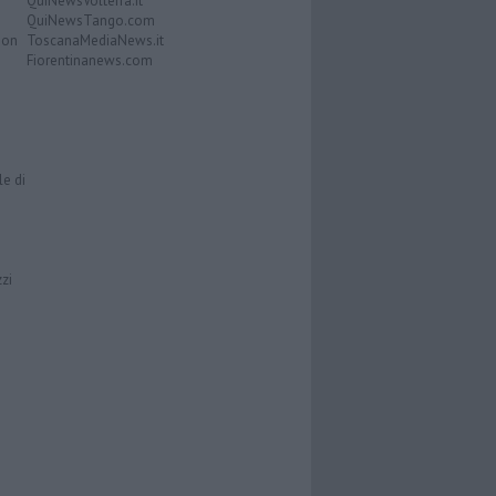
QuiNewsVolterra.it
QuiNewsTango.com
Don
ToscanaMediaNews.it
Fiorentinanews.com
le di
zzi