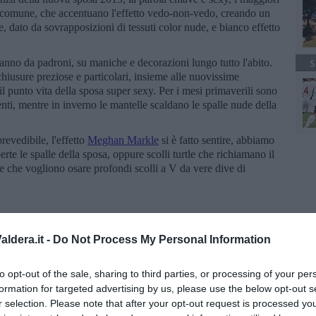
 dal comune, che accentuano l'effetto vedo-non-vedo, creando un
lle, dato da sovrapposizioni di tessuti color nude, e bianco effetto
a fanno da padroni, su maniche e decorazioni lungo tutto l'abito.
S
 chiusure preziose e particolari, insieme alle nuovissime
il punto vita della sposa super sexy. Per i mesi primaverili sono
nti, mentre in inverno le mantelle scaldano le spalle nude della
revedibile, l'effetto
Meghan Markle
si è fatto sentire, abbiamo
erte le spalle della sposa, oppure scolli turtle che richiamano il
e che vogliono osare profondi scolli a V da vere dive di
rriva sicuramente dall'haute couture delle sfilate parigine, il
ldera.it -
Do Not Process My Personal Information
d di lusso più importanti sfoggiano il meglio del meglio del
to opt-out of the sale, sharing to third parties, or processing of your per
 indossa abiti bianchi o in varie sfumature di avorio. Gli stili
formation for targeted advertising by us, please use the below opt-out s
 copiati dalle future spose, che ricercano abiti dalle linee minimal
r selection. Please note that after your opt-out request is processed y
e femminili. I look bridal sono ricchi di pizzi e decorazioni, ma