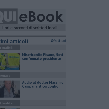
imi articoli
Vedi tutti
ttualità
Misericordie Pisane, Novi
confermato presidente
ronaca
Addio al dottor Massimo
Campana, il cordoglio
ttualità