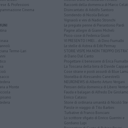
rese & Professioni
Racconti della domenica di Marco Celat
grammazione Cinema
Disincantato di Adolfo Santoro
Sorridendo di Nicola Belcari
Vignaioli e vini di Nadio Stronchi
MUNI
Le pregiate penne di Pierantonio Pardi
tina
Pagine allegre di Gianni Micheli
Psico-cose di Federica Giusti
inaia
VI PRESENTO I MIEI... di Dino Fiumalbi
annoli
Le stelle di Astrea di Edit Permay
ciana Terme-Lari
STORIE VISPE MA NON TROPPO DISTR
anni
di Dario Dal Canto
tico
Progettare il benessere di Erica Fiumalbi
ia
La Toscana della birra di Davide Cappan
ioli
Cose strane e posti assurdi di Blue Lam
sacco
Storielba di Alessandro Canestrelli
tedera
NEURONEWS di Alberto Arturo Vergani
aria a Monte
Pensieri della domenica di Libero Ventur
icciola
Fauda e balagan di Alfredo De Girolam
opisano
Enrico Catassi
tedera
Storie di ordinaria umanità di Nicolò Ste
Parole in viaggio di Tito Barbini
Turbative di Franco Bonciani
Lo scrittore sfigato di Enrico Guerrini e
Gordiano Lupi