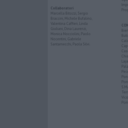
Imp
Collaboratori
Pro
Marcella Bitozzi, Sergio
Braccini, Michele Bufalino,
Valentina Caffieri, Linda
CO
Giuliani, Dina Laurenzi,
Bien
Monica Nocciolini, Paolo
Buti
Nocentini, Gabriele
Calc
Santarnecchi, Paola Silvi.
Cap
Cas
Chi
Laja
Pala
Pecc
Pon
Pon
S.M
Terr
Vic
Pon