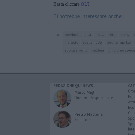
Basta cliccare
QUI
Ti potrebbe interessare anche:
Tag
provincia di pisa
moda
rétro
shiny
merletto
spalle nude
meghan markle
abbigliamento
valdera
un giorno speci
REDAZIONE QUI NEWS
CAT
Cro
Marco Migli
Poli
Direttore Responsabile
Attu
Eco
Cult
Pietro Mattonai
Spo
Redattore
Spet
Inte
Opi