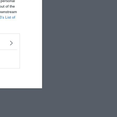
 personal
out of the
 downstream
B’s List of