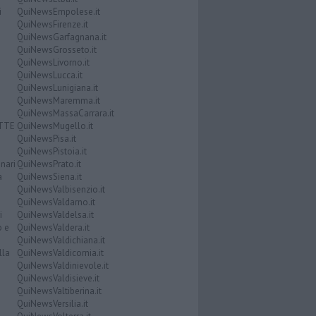
i
QuiNewsEmpolese.it
QuiNewsFirenze.it
QuiNewsGarfagnana.it
QuiNewsGrosseto.it
QuiNewsLivorno.it
QuiNewsLucca.it
QuiNewsLunigiana.it
QuiNewsMaremma.it
QuiNewsMassaCarrara.it
ATTE
QuiNewsMugello.it
QuiNewsPisa.it
QuiNewsPistoia.it
nari
QuiNewsPrato.it
a
QuiNewsSiena.it
QuiNewsValbisenzio.it
QuiNewsValdarno.it
i
QuiNewsValdelsa.it
o e
QuiNewsValdera.it
QuiNewsValdichiana.it
lla
QuiNewsValdicornia.it
QuiNewsValdinievole.it
QuiNewsValdisieve.it
QuiNewsValtiberina.it
QuiNewsVersilia.it