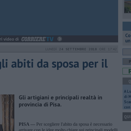
Co
un
LUNEDÌ
24 SETTEMBRE 2018
ORE 17:42
i abiti da sposa per il
Q
A L
Gli artigiani e principali realtà in
di 
Scar
provincia di Pisa.
con 
QUI
PISA —
Per scegliere l'abito da sposa è necessario
arrivare con le idee molto chiare sui principali modelli