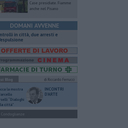
Case presidiate. Fiamme
anche nel Pisano
DOMANI AVVENNE
ntrolli in città, due arresti e
'espulsione
ui Blog
di Riccardo Ferrucci
INCONTRI
ucca la mostra
D'ARTE
Marcello
selli “Dialoghi
la città"
Condoglianze