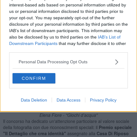
interest-based ads based on personal information utilized by
scena quotidiana in una composizione artistica di grande impatto
us or personal information disclosed to third parties prior to
emotivo.
your opt-out. You may separately opt-out of the further
disclosure of your personal information by third parties on the
IAB’s list of downstream participants. This information may
also be disclosed by us to third parties on the
IAB’s List of
Downstream Participants
that may further disclose it to other
third parties.
Personal Data Processing Opt Outs
CONFIRM
Data Deletion
Data Access
Privacy Policy
Elena Fiore - "Giochi d’acqua"
Il concorso ha dedicato un'attenzione particolare al valore sociale
della fotografia con due riconoscimenti speciali: il
Premio speciale
"Il Dettaglio che crea identità"
assegnato alla
Casa Di Riposo