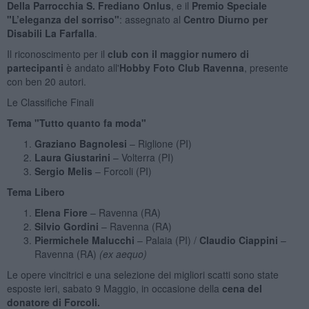
Della Parrocchia S. Frediano Onlus
, e il
Premio Speciale
"L’eleganza del sorriso"
: assegnato al
Centro Diurno per
Disabili La Farfalla
.
Il riconoscimento per il
club con il maggior numero di
partecipanti
è andato all'
Hobby Foto Club Ravenna
, presente
con ben 20 autori.
Le Classifiche Finali
Tema "Tutto quanto fa moda"
Graziano Bagnolesi
– Riglione (PI)
Laura Giustarini
– Volterra (PI)
Sergio Melis
– Forcoli (PI)
Tema Libero
Elena Fiore
– Ravenna (RA)
Silvio Gordini
– Ravenna (RA)
Piermichele Malucchi
– Palaia (PI) /
Claudio Ciappini
–
Ravenna (RA)
(ex aequo)
Le opere vincitrici e una selezione dei migliori scatti sono state
esposte ieri, sabato 9 Maggio, in occasione della
cena del
donatore di Forcoli.