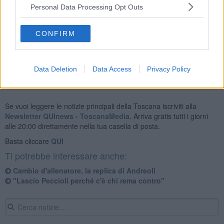
nuovo ds la Pecciolese si aspetta una nuova annata calcistica
Personal Data Processing Opt Outs
piena di impegno e soddisfazioni.
CONFIRM
Data Deletion
Data Access
Privacy Policy
Se vuoi leggere le notizie principali della Toscana iscriviti alla
Newsletter QUInews - ToscanaMedia.
Arriva gratis tutti i giorni
alle 20:00 direttamente nella tua casella di posta.
Basta cliccare
QUI
Ti potrebbe interessare anche:
Cambio d'allenatore, la replica di Andreoli
"Lascio Peccioli perché c'è chi rema contro"