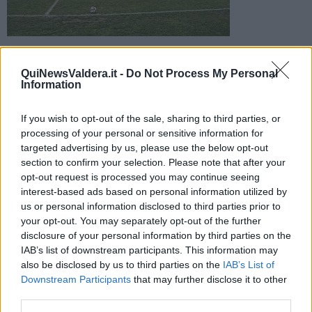
La squadra che disputa il campionato di Promozione ha
nominato il nuovo Ds che è già al lavoro per preparare il
QuiNewsValdera.it -
Do Not Process My Personal
prossimo campionato
Information
If you wish to opt-out of the sale, sharing to third parties, or
processing of your personal or sensitive information for
targeted advertising by us, please use the below opt-out
section to confirm your selection. Please note that after your
PECCIOLI —
Alessio Pardini
è il nuovo direttore sportivo dell’
Asd
opt-out request is processed you may continue seeing
Pecciolese
. Dopo la rottura con il ds
Alessandro Donati
,
interest-based ads based on personal information utilized by
avvenuta prima della fine del campionato, l’incarico di portare a
us or personal information disclosed to third parties prior to
termine questo ruolo nella stagione 2015/2016 era stato assegnato
a
Giacomo Stefanini e Paolo Ricci
, rispettivamente team
your opt-out. You may separately opt-out of the further
manager e direttore generale della società.
disclosure of your personal information by third parties on the
IAB’s list of downstream participants. This information may
In vista del nuovo campionato la dirigenza della squadra di
also be disclosed by us to third parties on the
IAB’s List of
Promozione ha scelto di far entrare nel suo staff tecnico Pardini.
Downstream Participants
that may further disclose it to other
Nella carriera del giovane ds si ricorda l'esperienza in prima
third parties.
categoria nel
San Frediano Calcio
, lo scorso anno. Con l’arrivo del