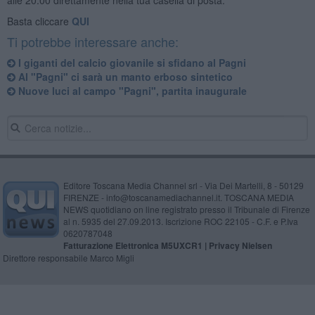
Basta cliccare
QUI
Ti potrebbe interessare anche:
I giganti del calcio giovanile si sfidano al Pagni
Al "Pagni" ci sarà un manto erboso sintetico
Nuove luci al campo "Pagni", partita inaugurale
Editore Toscana Media Channel srl - Via Dei Martelli, 8 - 50129
FIRENZE - info@toscanamediachannel.it. TOSCANA MEDIA
NEWS quotidiano on line registrato presso il Tribunale di Firenze
al n. 5935 del 27.09.2013. Iscrizione ROC 22105 - C.F. e P.Iva
0620787048
Fatturazione Elettronica M5UXCR1 |
Privacy Nielsen
Direttore responsabile Marco Migli
Powered by
Aperion.it