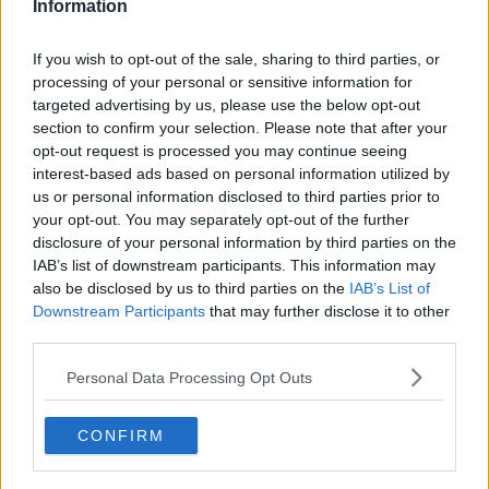
dirigenti della società valuteranno chi sarà il profilo ideale per
Information
raccogliere l'eredità di Macelloni, al timone della società nerazzurra
per sei anni. Al futuro presidente sarà garantito un
rimborso spese
If you wish to opt-out of the sale, sharing to third parties, or
da definire
e la disponibilità di un
budget dedicato
allo sviluppo
processing of your personal or sensitive information for
dei progetti contenuti nel programma della società.
targeted advertising by us, please use the below opt-out
section to confirm your selection. Please note that after your
opt-out request is processed you may continue seeing
interest-based ads based on personal information utilized by
"In un Paese in cui molte società sportive continuano a dipendere
us or personal information disclosed to third parties prior to
dall'impegno e dalle risorse di pochi,
Peccioli prova a immaginare
your opt-out. You may separately opt-out of the further
una strada diversa
- hanno spiegato dal Comune - costruire
disclosure of your personal information by third parties on the
organizzazioni più solide, più stabili e meno legate alle singole
IAB’s list of downstream participants. This information may
persone. Dopo aver investito nelle strutture, il Comune sceglie di
also be disclosed by us to third parties on the
IAB’s List of
investire nel
capitale umano
chiamato a valorizzarle".
Downstream Participants
that may further disclose it to other
La
Pecciolese
, una delle principali realtà sportive del territorio,
third parties.
conta oltre
220 tesserati
tra scuola calcio, settore giovanile,
juniores e prima squadra. Atleti che sfruttano l'impianto del
polo
Personal Data Processing Opt Outs
sportivo "Alfredo Pagni"
, su cui l'amministrazione comunale ha
investito per dotarlo del nuovo campo in sintetico, degli impianti
CONFIRM
dedicati al tennis e della nuova piscina e i servizi collegati
rappresentano oggi un patrimonio strategico per l'intera comunità.