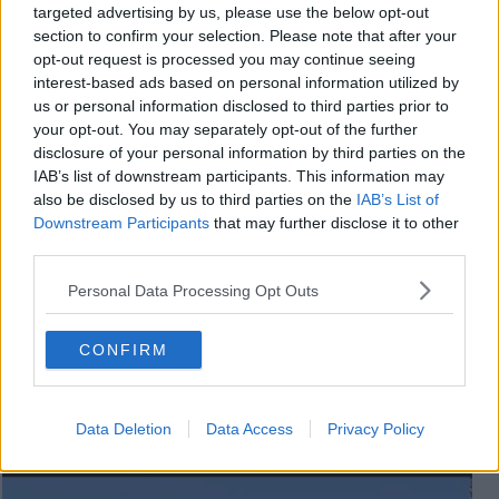
targeted advertising by us, please use the below opt-out
che adesso la situazione è in sicurezza e l'incendio è spento.
section to confirm your selection. Please note that after your
opt-out request is processed you may continue seeing
interest-based ads based on personal information utilized by
us or personal information disclosed to third parties prior to
Le strade per il monte, da Buti e Calci, sono di nuovo percorribili.
your opt-out. You may separately opt-out of the further
disclosure of your personal information by third parties on the
IAB’s list of downstream participants. This information may
also be disclosed by us to third parties on the
IAB’s List of
Downstream Participants
that may further disclose it to other
third parties.
Se vuoi leggere le notizie principali della Toscana iscriviti alla
Newsletter QUInews - ToscanaMedia.
Arriva gratis tutti i giorni
Personal Data Processing Opt Outs
alle 20:00 direttamente nella tua casella di posta.
Basta cliccare
QUI
CONFIRM
Videogallery
Data Deletion
Data Access
Privacy Policy