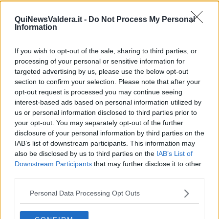
QuiNewsValdera.it -
Do Not Process My Personal
Information
Alle 18 ancora nessuna nascita all'ospedale Santa Chiara. La
città aspetta di conoscere il primo nascituro del 2017
If you wish to opt-out of the sale, sharing to third parties, or
processing of your personal or sensitive information for
targeted advertising by us, please use the below opt-out
section to confirm your selection. Please note that after your
opt-out request is processed you may continue seeing
PISA —
Tra la mezzanotte e le 18 del 1 gennaio nessuna famiglia
interest-based ads based on personal information utilized by
pisana ha ancora appeso il fiocco alla porta e così la città attende
us or personal information disclosed to third parties prior to
di conoscere il primo nato, o la prima nata, del nuovo anno.
your opt-out. You may separately opt-out of the further
disclosure of your personal information by third parties on the
Il primo nato del 2016 fu un maschietto, di nome
IAB’s list of downstream participants. This information may
Francesco,
figlio di una coppia di Pontedera, che nacque alle 2,20
also be disclosed by us to third parties on the
IAB’s List of
del 1 gennaio all'ospedale Santa Chiara.
Downstream Participants
that may further disclose it to other
third parties.
Personal Data Processing Opt Outs