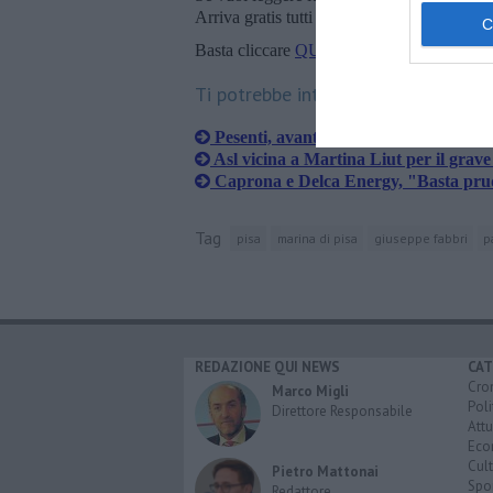
Arriva gratis tutti i giorni alle 20:00 dirett
Basta cliccare
QUI
Ti potrebbe interessare anche:
Pesenti, avanti i lavori per la nuova p
Asl vicina a Martina Liut per il grave
Caprona e Delca Energy, "Basta pru
Tag
pisa
marina di pisa
giuseppe fabbri
p
REDAZIONE QUI NEWS
CAT
Cro
Marco Migli
Poli
Direttore Responsabile
Attu
Eco
Cult
Pietro Mattonai
Spo
Redattore