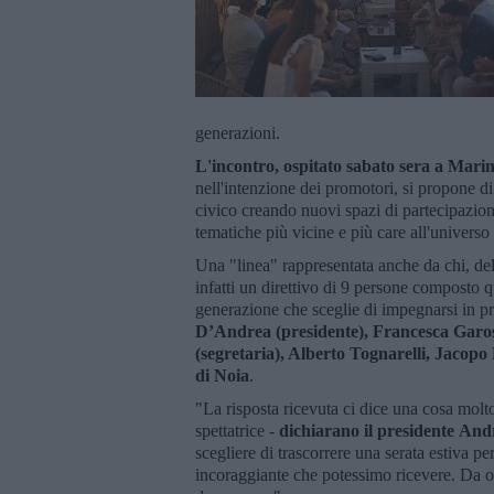
generazioni.
L'incontro, ospitato sabato sera a Marin
nell'intenzione dei promotori, si propone di
civico creando nuovi spazi di partecipazio
tematiche più vicine e più care all'universo
Una "linea" rappresentata anche da chi, del
infatti un direttivo di 9 persone composto
generazione che sceglie di impegnarsi in pri
D’Andrea (presidente), Francesca Garosi
(segretaria), Alberto Tognarelli, Jacop
di Noia
.
"La risposta ricevuta ci dice una cosa molt
spettatrice -
dichiarano il presidente
Andr
scegliere di trascorrere una serata estiva pe
incoraggiante che potessimo ricevere. Da o