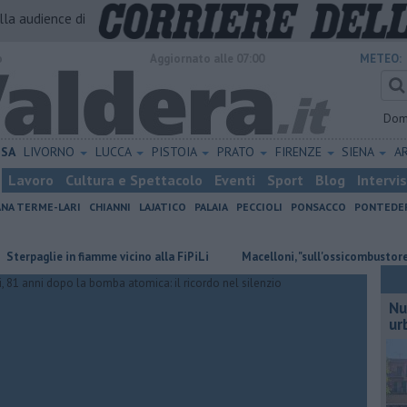
alla audience di
o
Aggiornato alle 07:00
METEO:
Dom
ISA
LIVORNO
LUCCA
PISTOIA
PRATO
FIRENZE
SIENA
A
Lavoro
Cultura e Spettacolo
Eventi
Sport
Blog
Intervi
ANA TERME-LARI
CHIANNI
LAJATICO
PALAIA
PECCIOLI
PONSACCO
PONTEDE
ie in fiamme vicino alla FiPiLi
Macelloni, "sull'ossicombustore l'assess
Nu
ur