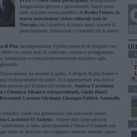
PISA —
Oltre cento partecipanti
, in larghissima
maggioranza giovani e giovanissimi, hanno preso
parte al primo evento pubblico di
Radici Future, la
nuova associazione civico-culturale nata in
Toscana
con l'obiettivo di creare spazi concreti di
partecipazione, formazione e comunità per le nuove
Ult
a di Pisa
, ha rappresentato il primo passo di un progetto che,
 offrire occasioni reali di confronto, crescita e protagonismo
A
ne, formazione e comunità promuovendo iniziative sulle
 giovanile.
l'associazione, ha assunto la guida. A dirigere Radici Future è
 quasi esclusivamente da under 35 a rappresentare una nuova
ma persona per il futuro del territorio:
Andrea Cacciatore
S
 e Eleonora Albanese (vicepresidenti), Giada Biasci
o Benvenuti, Lorenzo Girolami, Giuseppe Fabbri, Antonella
o semplice: esiste una generazione che non vuole restare
ea Cacciatore D’Andrea
- Vedere oltre cento persone
C
r confrontarsi su idee, partecipazione e futuro è il segnale più
ggi inizia un percorso che vogliamo costruire insieme, passo