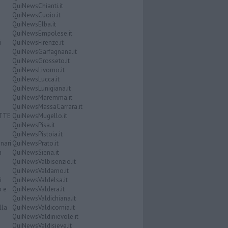
QuiNewsChianti.it
QuiNewsCuoio.it
QuiNewsElba.it
QuiNewsEmpolese.it
i
QuiNewsFirenze.it
QuiNewsGarfagnana.it
QuiNewsGrosseto.it
QuiNewsLivorno.it
QuiNewsLucca.it
QuiNewsLunigiana.it
QuiNewsMaremma.it
QuiNewsMassaCarrara.it
ATTE
QuiNewsMugello.it
QuiNewsPisa.it
QuiNewsPistoia.it
nari
QuiNewsPrato.it
a
QuiNewsSiena.it
QuiNewsValbisenzio.it
QuiNewsValdarno.it
i
QuiNewsValdelsa.it
o e
QuiNewsValdera.it
QuiNewsValdichiana.it
lla
QuiNewsValdicornia.it
QuiNewsValdinievole.it
QuiNewsValdisieve.it