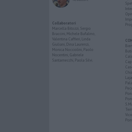
Spet
Inte
Opi
Imp
Collaboratori
Pro
Marcella Bitozzi, Sergio
Braccini, Michele Bufalino,
Valentina Caffieri, Linda
CO
Giuliani, Dina Laurenzi,
Bien
Monica Nocciolini, Paolo
Buti
Nocentini, Gabriele
Calc
Santarnecchi, Paola Silvi.
Cap
Cas
Chi
Laja
Pala
Pecc
Pon
Pon
S.M
Terr
Vic
Pon