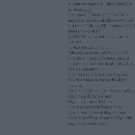
Lo scrittore sfigato di Enrico Guerrini e
Gordiano Lupi
Raccontare di Gusto di Rubina Rovini
Legalità e non solo di Salvatore Calleri
Shalom La Cultura della Solidarietà di 
Andrea Pio Cristiani
VERSI-AMO di Chi mette al centro la
persona
Eureka! di Nausica Manzi
Tabasco senza filtro di Tabasco n.6
Ci vuole un fisico di Michele Campisi
Economia e territorio, da globale a loca
Daniele Salvadori
La dama a scacchi di Carlo Belciani
Due chiacchiere in cucina di Sabrina
Rossello
Storie dell'altro secolo di Marcella Bito
Easy ridere di Dario Greco
Legami d'amore di Malena ...
Musica e dintorni di Fausto Pirìto
Parole milonguere di Maria Caruso
Lo sguardo di Don Armando Zappolini
Leggere di Roberto Cerri