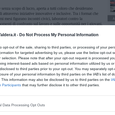
 senza scopo di lucro, aperta a tutti coloro che desiderano
li attraverso iniziative innovative e inclusive. Tra i format che
A
mi mesi figurano incontri civici, laboratori contro la
menti di confronto sul lavoro e sulle opportunità per i giovani,
tiva e all'Europa.
ldera.it -
Do Not Process My Personal Information
rma la validità della scommessa alla base del progetto: creare
ilità di incidere concretamente sulla realtà, trasformando idee e
rata sono stati presentati il manifesto dell'associazione, il
to opt-out of the sale, sharing to third parties, or processing of your per
raccogliendo interesse, adesioni e le prime proposte da parte delle
formation for targeted advertising by us, please use the below opt-out s
r selection. Please note that after your opt-out request is processed y
eing interest-based ads based on personal information utilized by us or
r chi ha voglia di impegnarsi
, imparare, confrontarsi e
disclosed to third parties prior to your opt-out. You may separately opt-
con il territorio e con i valori della comunità; il futuro è
losure of your personal information by third parties on the IAB’s list of
 Il nostro obiettivo è trasformare l'energia e le idee dei giovani
. This information may also be disclosed by us to third parties on the
IA
 presidente.
Participants
that may further disclose it to other third parties.
l Data Processing Opt Outs
oscana iscriviti alla
Newsletter QUInews - ToscanaMedia.