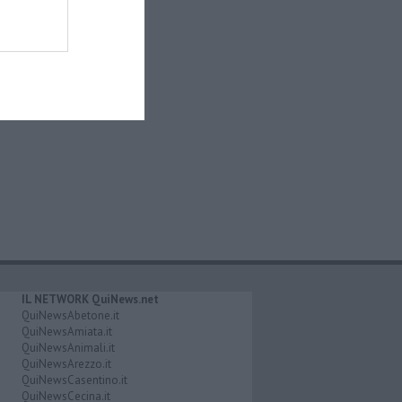
IL NETWORK QuiNews.net
QuiNewsAbetone.it
QuiNewsAmiata.it
QuiNewsAnimali.it
QuiNewsArezzo.it
QuiNewsCasentino.it
QuiNewsCecina.it