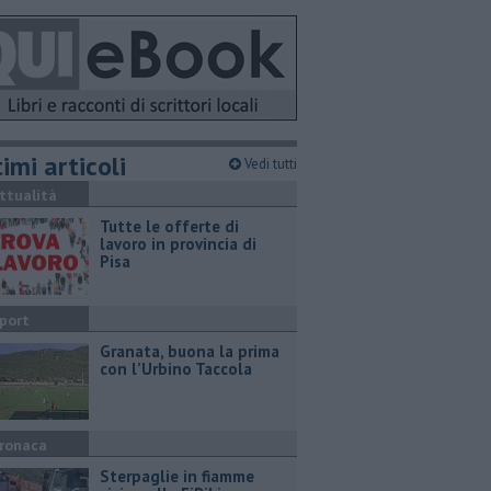
imi articoli
Vedi tutti
ttualità
​Tutte le offerte di
lavoro in provincia di
Pisa
port
​Granata, buona la prima
con l’Urbino Taccola
ronaca
Sterpaglie in fiamme