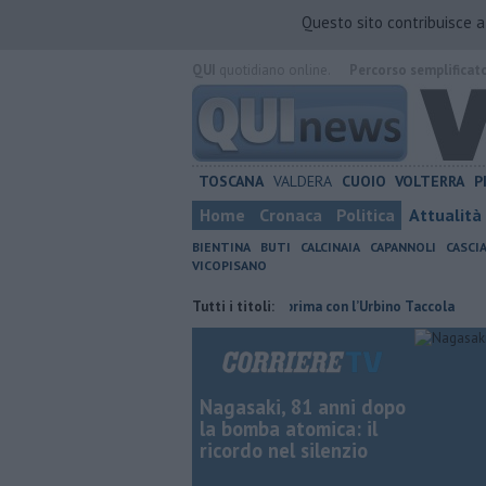
Questo sito contribuisce 
QUI
quotidiano online.
Percorso semplificat
TOSCANA
VALDERA
CUOIO
VOLTERRA
P
Home
Cronaca
Politica
Attualità
BIENTINA
BUTI
CALCINAIA
CAPANNOLI
CASCI
VICOPISANO
incia di Pisa
​Granata, buona la prima con l’Urbino Taccola
Tutti i titoli:
Sterpagl
Nagasaki, 81 anni dopo
la bomba atomica: il
ricordo nel silenzio