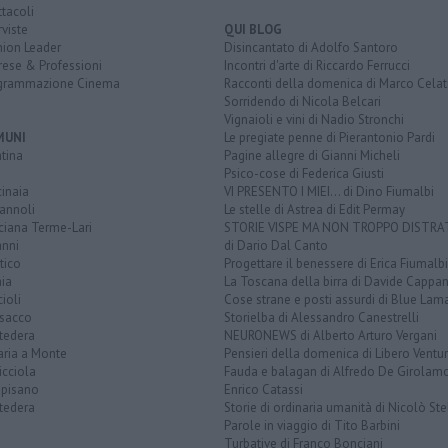
tacoli
rviste
QUI BLOG
nion Leader
Disincantato di Adolfo Santoro
rese & Professioni
Incontri d'arte di Riccardo Ferrucci
grammazione Cinema
Racconti della domenica di Marco Celat
Sorridendo di Nicola Belcari
Vignaioli e vini di Nadio Stronchi
MUNI
Le pregiate penne di Pierantonio Pardi
tina
Pagine allegre di Gianni Micheli
Psico-cose di Federica Giusti
inaia
VI PRESENTO I MIEI... di Dino Fiumalbi
annoli
Le stelle di Astrea di Edit Permay
ciana Terme-Lari
STORIE VISPE MA NON TROPPO DISTR
anni
di Dario Dal Canto
tico
Progettare il benessere di Erica Fiumalbi
ia
La Toscana della birra di Davide Cappan
ioli
Cose strane e posti assurdi di Blue Lam
sacco
Storielba di Alessandro Canestrelli
tedera
NEURONEWS di Alberto Arturo Vergani
aria a Monte
Pensieri della domenica di Libero Ventur
icciola
Fauda e balagan di Alfredo De Girolam
opisano
Enrico Catassi
tedera
Storie di ordinaria umanità di Nicolò Ste
Parole in viaggio di Tito Barbini
Turbative di Franco Bonciani