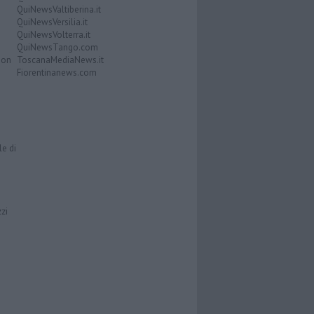
QuiNewsValtiberina.it
QuiNewsVersilia.it
QuiNewsVolterra.it
QuiNewsTango.com
Don
ToscanaMediaNews.it
Fiorentinanews.com
le di
zzi