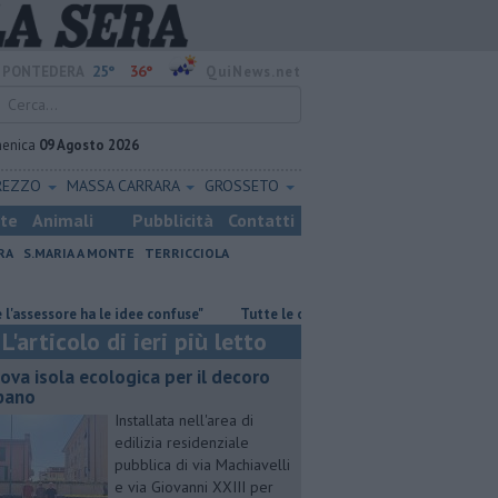
25°
36°
PONTEDERA
QuiNews.net
enica
09 Agosto 2026
REZZO
MASSA CARRARA
GROSSETO
ste
Animali
Pubblicità
Contatti
RA
S.MARIA A MONTE
TERRICCIOLA
ore ha le idee confuse"
​Tutte le offerte di lavoro in provincia di Pisa
L'articolo di ieri più letto
ova isola ecologica per il decoro
bano
Installata nell'area di
edilizia residenziale
pubblica di via Machiavelli
e via Giovanni XXIII per