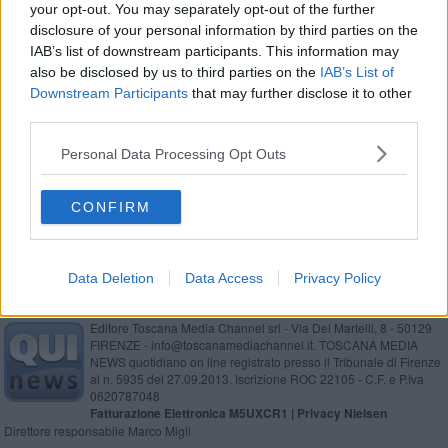
your opt-out. You may separately opt-out of the further
disclosure of your personal information by third parties on the
IAB’s list of downstream participants. This information may
also be disclosed by us to third parties on the
IAB’s List of
Se vuoi leggere le notizie principali della Toscana iscriviti alla
Downstream Participants
that may further disclose it to other
Newsletter QUInews - ToscanaMedia.
Arriva gratis tutti i giorni
third parties.
alle 20:00 direttamente nella tua casella di posta.
Personal Data Processing Opt Outs
Basta cliccare
QUI
Ti potrebbe interessare anche:
CONFIRM
Data Deletion
Data Access
Privacy Policy
Editore Toscana Media Channel srl - Via Dei Martelli, 8 - 50129
FIRENZE - info@toscanamediachannel.it. TOSCANA MEDIA
NEWS quotidiano on line registrato presso il Tribunale di Firenze
al n. 5935 del 27.09.2013. Iscrizione ROC 22105 - C.F. e P.Iva
0620787048
Fatturazione Elettronica M5UXCR1 |
Privacy Nielsen
Direttore responsabile Marco Migli