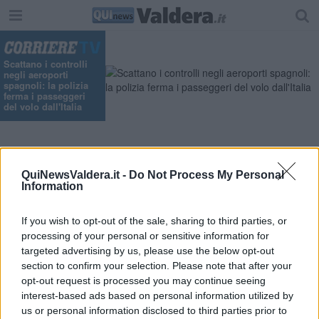
Scattano i controlli
negli aeroporti
spagnoli: la polizia
ferma i passeggeri
del volo dall'Italia
Indietro
QuiNewsValdera.it -
Do Not Process My Personal
,
Venerdì
ore 17:25
Attualità
16 Agosto 2013
Information
Poesia 2.0 arriva il primo concorso
nazionale
If you wish to opt-out of the sale, sharing to third parties, or
processing of your personal or sensitive information for
targeted advertising by us, please use the below opt-out
section to confirm your selection. Please note that after your
opt-out request is processed you may continue seeing
interest-based ads based on personal information utilized by
us or personal information disclosed to third parties prior to