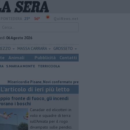
25°
36°
PONTEDERA
QuiNews.net
vedì
06 Agosto 2026
REZZO
MASSA CARRARA
GROSSETO
ste
Animali
Pubblicità
Contatti
RA
S.MARIA A MONTE
TERRICCIOLA
ricordie Pisane, Novi confermato presidente
Addio al dottor Massimo
L'articolo di ieri più letto
ppio fronte di fuoco, gli incendi
vorano i boschi
Canadair ed elicotteri in
volo e squadre di terra
sull'Amiata per il rogo
divampato sulle pendici.