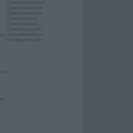
QuiNewsValdinievole.it
QuiNewsValdisieve.it
QuiNewsValtiberina.it
QuiNewsVersilia.it
QuiNewsVolterra.it
QuiNewsTango.com
Don
ToscanaMediaNews.it
Fiorentinanews.com
le di
zzi