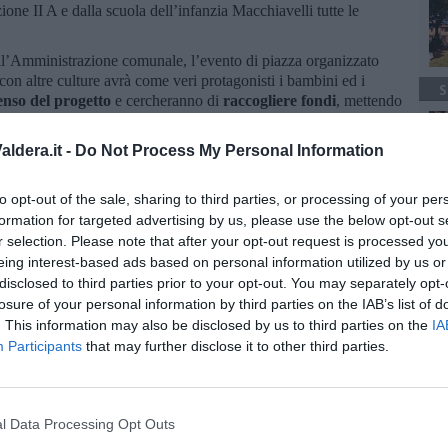
ione II A e dalla scuola dell’infanzia Macchiavelli tutte le
ell’Amministrazione comunale, l’evento di piazza organizzato
 con altre culture avrà come veri protagonisti i bambini ed i
S
senso del progetto
e cercheranno di
raccogliere fondi
, mettendo
pria creatività. Ad offerta libera potrete trovare libri, giocattoli
ldera.it -
Do Not Process My Personal Information
omunale saranno esposti alcuni cartelloni preparati direttamente
ati con la raccolta fondi per il Social day 2017 sono stati scelti
to opt-out of the sale, sharing to third parties, or processing of your per
ato lo scorso anno al percorso formativo e sono: il progetto
formation for targeted advertising by us, please use the below opt-out s
Sicilia per il recupero di terreni ed uliveti sottratti alla mafia; il
r selection. Please note that after your opt-out request is processed y
o in Bolivia per riavviare il turismo sostenibile nel parco Tunari
eing interest-based ads based on personal information utilized by us or
ncendio, ed il progetto dell'associazione Nats per la Colombia
disclosed to third parties prior to your opt-out. You may separately opt-
 di minori nella città di Cucuta.
losure of your personal information by third parties on the IAB’s list of
. This information may also be disclosed by us to third parties on the
IA
Participants
that may further disclose it to other third parties.
oscana iscriviti alla
Newsletter QUInews - ToscanaMedia.
l Data Processing Opt Outs
amente nella tua casella di posta.