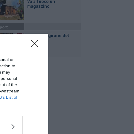
Va a fuoco un
magazzino
port
Svelato il girone del
Pontedera
sonal or
ection to
ou may
 personal
out of the
 downstream
B’s List of