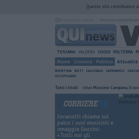
Questo sito contribuisce 
QUI
quotidiano online.
Percorso semplificat
TOSCANA
VALDERA
CUOIO
VOLTERRA
P
Home
Cronaca
Politica
Attualità
BIENTINA
BUTI
CALCINAIA
CAPANNOLI
CASCI
VICOPISANO
nfermato presidente
Addio al dottor Massimo Campana, il cordoglio
Tutti i titoli:
Jovanotti chiama sul
palco i suoi musicisti e
omaggia Guccini:
«Tutti noi gli