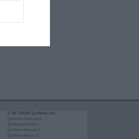
IL NETWORK QuiNews.net
QuiNewsAbetone.it
QuiNewsAmiata.it
QuiNewsAnimali.it
QuiNewsArezzo.it