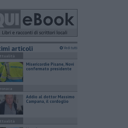
imi articoli
Vedi tutti
ttualità
Misericordie Pisane, Novi
confermato presidente
ronaca
Addio al dottor Massimo
Campana, il cordoglio
ttualità