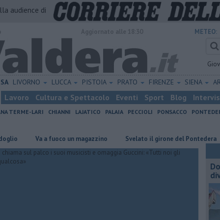
alla audience di
o
Aggiornato alle 18:30
METEO:
Gio
ISA
LIVORNO
LUCCA
PISTOIA
PRATO
FIRENZE
SIENA
A
Lavoro
Cultura e Spettacolo
Eventi
Sport
Blog
Intervi
ANA TERME-LARI
CHIANNI
LAJATICO
PALAIA
PECCIOLI
PONSACCO
PONTEDE
Va a fuoco un magazzino
Svelato il girone del Pontedera
Mise
Do
di