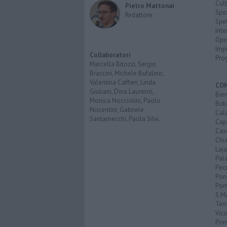
Cult
Pietro Mattonai
Spo
Redattore
Spet
Inte
Opi
Imp
Collaboratori
Pro
Marcella Bitozzi, Sergio
Braccini, Michele Bufalino,
Valentina Caffieri, Linda
CO
Giuliani, Dina Laurenzi,
Bien
Monica Nocciolini, Paolo
Buti
Nocentini, Gabriele
Calc
Santarnecchi, Paola Silvi.
Cap
Cas
Chi
Laja
Pala
Pecc
Pon
Pon
S.M
Terr
Vic
Pon