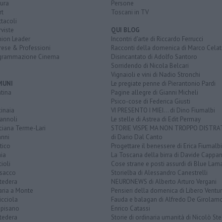
ura
Persone
rt
Toscani in TV
tacoli
rviste
QUI BLOG
nion Leader
Incontri d'arte di Riccardo Ferrucci
rese & Professioni
Racconti della domenica di Marco Celat
grammazione Cinema
Disincantato di Adolfo Santoro
Sorridendo di Nicola Belcari
Vignaioli e vini di Nadio Stronchi
MUNI
Le pregiate penne di Pierantonio Pardi
tina
Pagine allegre di Gianni Micheli
Psico-cose di Federica Giusti
inaia
VI PRESENTO I MIEI... di Dino Fiumalbi
annoli
Le stelle di Astrea di Edit Permay
ciana Terme-Lari
STORIE VISPE MA NON TROPPO DISTR
anni
di Dario Dal Canto
tico
Progettare il benessere di Erica Fiumalbi
ia
La Toscana della birra di Davide Cappan
ioli
Cose strane e posti assurdi di Blue Lam
sacco
Storielba di Alessandro Canestrelli
tedera
NEURONEWS di Alberto Arturo Vergani
aria a Monte
Pensieri della domenica di Libero Ventur
icciola
Fauda e balagan di Alfredo De Girolam
opisano
Enrico Catassi
tedera
Storie di ordinaria umanità di Nicolò Ste