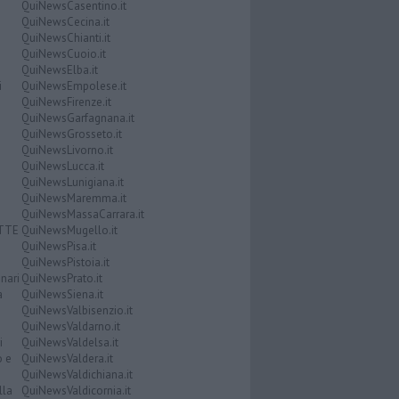
QuiNewsCasentino.it
QuiNewsCecina.it
QuiNewsChianti.it
QuiNewsCuoio.it
QuiNewsElba.it
i
QuiNewsEmpolese.it
QuiNewsFirenze.it
QuiNewsGarfagnana.it
QuiNewsGrosseto.it
QuiNewsLivorno.it
QuiNewsLucca.it
QuiNewsLunigiana.it
QuiNewsMaremma.it
QuiNewsMassaCarrara.it
ATTE
QuiNewsMugello.it
QuiNewsPisa.it
QuiNewsPistoia.it
nari
QuiNewsPrato.it
a
QuiNewsSiena.it
QuiNewsValbisenzio.it
QuiNewsValdarno.it
i
QuiNewsValdelsa.it
o e
QuiNewsValdera.it
QuiNewsValdichiana.it
lla
QuiNewsValdicornia.it