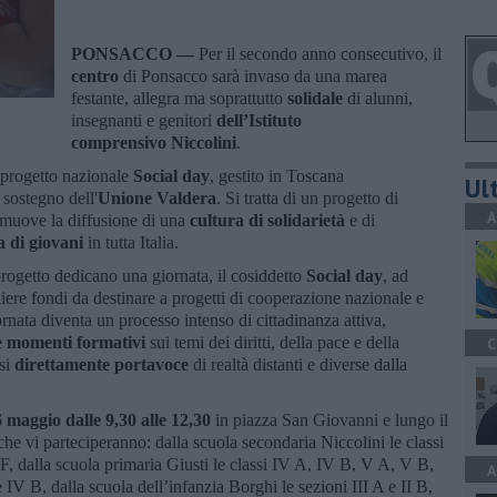
PONSACCO —
Per il secondo anno consecutivo, il
centro
di Ponsacco sarà invaso da una marea
festante, allegra ma soprattutto
solidale
di alunni,
insegnanti e genitori
dell’Istituto
comprensivo
Niccolini
.
l progetto nazionale
Social day
, gestito in Toscana
Ult
 sostegno dell'
Unione Valdera
. Si tratta di un progetto di
A
romuove la diffusione di una
cultura di solidarietà
e di
a di giovani
in tutta Italia.
 progetto dedicano una giornata, il cosiddetto
Social day
, ad
gliere fondi da destinare a progetti di cooperazione nazionale e
rnata diventa un processo intenso di cittadinanza attiva,
e momenti formativi
sui temi dei diritti, della pace e della
C
rsi
direttamente portavoce
di realtà distanti e diverse dalla
 maggio dalle 9,30 alle 12,30
in piazza San Giovanni e lungo il
he vi parteciperanno: dalla scuola secondaria Niccolini le classi
III F, dalla scuola primaria Giusti le classi IV A, IV B, V A, V B,
A
 IV B, dalla scuola dell’infanzia Borghi le sezioni III A e II B,