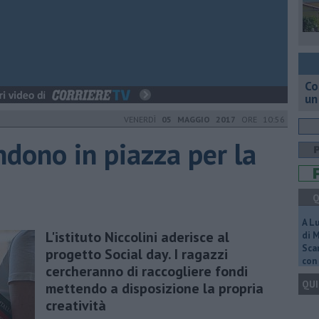
Co
un
VENERDÌ
05 MAGGIO 2017
ORE 10:56
ndono in piazza per la
Q
A L
L'istituto Niccolini aderisce al
di 
Scar
progetto Social day. I ragazzi
con 
cercheranno di raccogliere fondi
QUI
mettendo a disposizione la propria
creatività