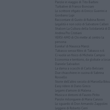
Parole in viaggio di Tito Barbini
Turbative di Franco Bonciani
Lo scrittore sfigato di Enrico Guerrini e
Gordiano Lupi
Raccontare di Gusto di Rubina Rovini
Legalità e non solo di Salvatore Calleri
Shalom La Cultura della Solidarietà di 
Andrea Pio Cristiani
VERSI-AMO di Chi mette al centro la
persona
Eureka! di Nausica Manzi
Tabasco senza filtro di Tabasco n.6
Ci vuole un fisico di Michele Campisi
Economia e territorio, da globale a loca
Daniele Salvadori
La dama a scacchi di Carlo Belciani
Due chiacchiere in cucina di Sabrina
Rossello
Storie dell'altro secolo di Marcella Bito
Easy ridere di Dario Greco
Legami d'amore di Malena ...
Musica e dintorni di Fausto Pirìto
Parole milonguere di Maria Caruso
Lo sguardo di Don Armando Zappolini
Leggere di Roberto Cerri