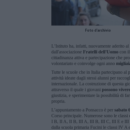
Foto d'archivio
L’Istituto ha, infatti, nuovamente aderito a
dall'associazione
Fratelli dell'Uomo
con il
cittadinanza attiva e partecipazione che p
volontariato e coinvolge ogni anno
migliai
Tutte le scuole che in Italia partecipano al
attività ideate dagli stessi alunni per racco
internazionale. La costruzione di questa gio
attraverso il quale i giovani
possono viver
giustizia, e sperimentare la possibilità di fa
propria.
L’appuntamento a Ponsacco è per
sabato 6
Corso principale. Numerose sono le classi c
I B, II A, II B, III A, III B, III C, III E e 
dalla scuola primaria Fucini le classi IV A e