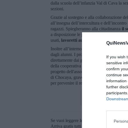
dalla scuola dell’infanzia Val di Cava la sez
sezioni.
Grazie al sostegno e alla collaborazione d
all’insegna dell’intercultura e dell’incontro
ragazzi. Spiegheranno alla cittadinanza
il 
a disposizione le proprie competenze e la pro
usati,
lavoretti autoprodotti
e così via.
QuiNewsVa
Inoltre all’interno dell’atrio del palazzo c
dagli alunni. I progetti che verranno finanzi
If you wish 
direttamente dai giovani che hanno partecip
sensitive in
della cooperativa Rita Atria – Libera Terra in 
confirm you
progetto dell'associazione Fratelli dell'Uom
continue se
di Chocaya, gravemente danneggiato da un i
information 
per prevenire il reclutamento armato forzato
further disc
participants
Downstream 
Se vuoi leggere le notizie principali della T
Persona
Arriva gratis tutti i giorni alle 20:00 dirett