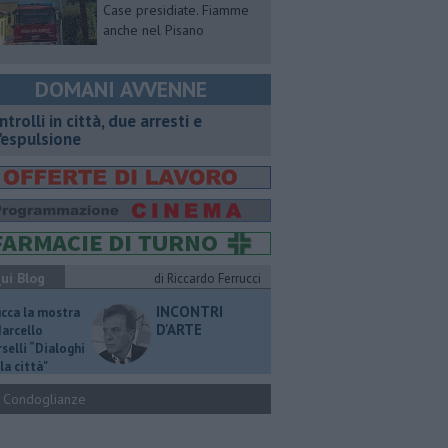
Case presidiate. Fiamme
anche nel Pisano
DOMANI AVVENNE
ntrolli in città, due arresti e
'espulsione
ui Blog
di Riccardo Ferrucci
INCONTRI
ucca la mostra
D'ARTE
Marcello
selli “Dialoghi
la città"
Condoglianze