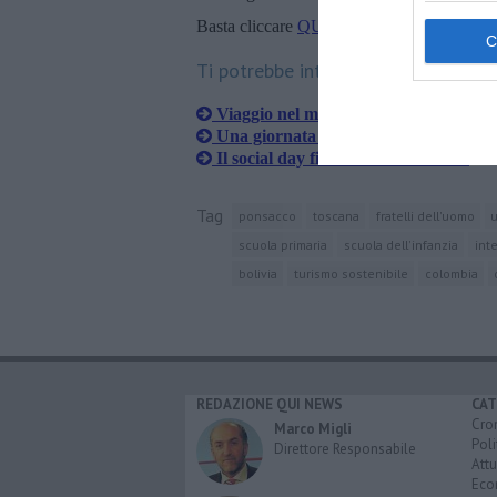
Basta cliccare
QUI
Ti potrebbe interessare anche:
Viaggio nel mondo delle giovani band
Una giornata per combattere l'epiless
Il social day finanzia la solidarietà
Tag
ponsacco
toscana
fratelli dell'uomo
scuola primaria
scuola dell'infanzia
int
bolivia
turismo sostenibile
colombia
REDAZIONE QUI NEWS
CAT
Cro
Marco Migli
Poli
Direttore Responsabile
Attu
Eco