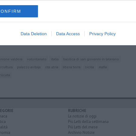
CONFIRM
 toscane
Data Deletion
Data Access
Privacy Policy
ia
unione valdera
volontariato
italia
basilica di san giovanni in laterano
ercultura
palazzo avitaja
rita atria
libera terra
sicilia
mafia
cúcuta
EGORIE
RUBRICHE
naca
Le notizie di oggi
tica
Più Letti della settimana
alità
Più Letti del mese
nomia
Archivio Notizie