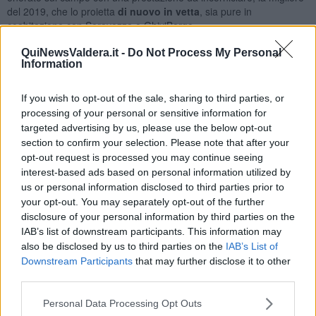
del 2019, che lo proietta
di nuovo in vetta
, sia pure in
coabitazione con Seravezza e GhiviBorgo.
Brega sblocca il risultato dopo apenna sei minuti:
apre per
QuiNewsValdera.it -
Do Not Process My Personal
Tazzer e poi si fa trovare in area, insaccando di precisione sul
Information
secondo palo. Quindi i rossoblù vanno vicini al raddoppio,
centrando la traversa, ma la prima volta che la Sinalunghese si fa
If you wish to opt-out of the sale, sharing to third parties, or
viva dalle parti di De Carlo, sono brividi: al 24' Chiasserini incorna
processing of your personal or sensitive information for
da distanza ravvicinata, il portiere di casa vola e respinge e
targeted advertising by us, please use the below opt-out
Mencagli insacca da due passi ma in posizione di fuorigioco. Lo
section to confirm your selection. Please note that after your
spavento suggerisce prudenza ai padroni di casa che arretrano un
opt-out request is processed you may continue seeing
po’ il baricentro lasciando alla Sinalunghese solo conclusioni dalla
interest-based ads based on personal information utilized by
distanza: insidiose, in particolare le punizioni di Vasseur al 41’ e di
Adamo al 43’, entrambe respinte con sicurezza da De Carlo.
us or personal information disclosed to third parties prior to
your opt-out. You may separately opt-out of the further
disclosure of your personal information by third parties on the
IAB’s list of downstream participants. This information may
also be disclosed by us to third parties on the
IAB’s List of
Nella ripresa il gol che chiude la partita: al 5' Semprini brucia sul
Downstream Participants
that may further disclose it to other
tempo Calveri, rigore netto e dal dischetto Caciagli non perdona:
third parties.
portiere da una parte e palla dall’altra. E al 21’ potrebbero già
scorrere i titoli di coda perché l’onnipresente Semprini affonda sulla
Personal Data Processing Opt Outs
sinistra e batte Cefariello in uscita calando il tris. L’abbraccio a