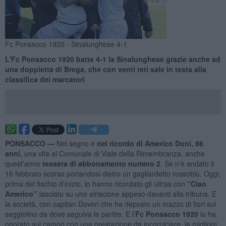
Fc Ponsacco 1920 - Sinalunghese 4-1
L'Fc Ponsacco 1920 batte 4-1 la Sinalunghese grazie anche ad
una doppietta di Brega, che con venti reti sale in testa alla
classifica dei marcatori
PONSACCO —
Nel segno e
nel ricordo di Americo Doni, 86
anni,
una vita al Comunale di Viale della Rimembranza, anche
quest’anno
tessera di abbonamento numero 2
. Se n’è andato il
16 febbraio scorso portandosi dietro un gagliardetto rossoblù. Oggi,
prima del fischio d’inizio, lo hanno ricordato gli ultras con
“Ciao
Americo’’
lasciato su uno striscione appeso davanti alla tribuna. E
la società, con capitan Doveri che ha deposto un mazzo di fiori sul
seggiolino da dove seguiva le partite. E l’
Fc Ponsacco 1920
lo ha
onorato sul campo con una prestazione da incorniciare, la migliore