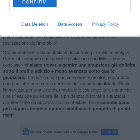
CONFIRM
modificato il punto centrale della questione: in quell’area è presente
un bosco e
non è possibile costruire a una distanza inferiore a
50 metri
- hanno aggiunto dall'amministrazione - anche
l’ipotesi
di una possibile sanatoria non trova riscontro
, dal momento
Data Deletion
Data Access
Privacy Policy
che il Consiglio di Stato, con una sentenza del 2020, ha annullato il
piano aziendale che costituiva il presupposto stesso della
realizzazione dell’immobile".
"Come amministrazione abbiamo incontrato più volte la famiglia
Cerretini, cercando ogni possibile soluzione condivisa - hanno
concluso -
ci siamo trovati a gestire una situazione già definita
sotto il profilo edilizio
e molto avanzata sotto quello
giudiziario
. La politica non può compiere miracoli e, soprattutto,
non può interferire con le decisioni dell’autorità giudiziaria. Resta
l’amarezza per una vicenda umana che coinvolge tutti, ma anche
una riflessione sul valore della prudenza: di fronte a situazioni
caratterizzate da autorizzazioni contestate, forse
sarebbe stato
più saggio attendere oppure modificare il progetto di pochi
metri
".