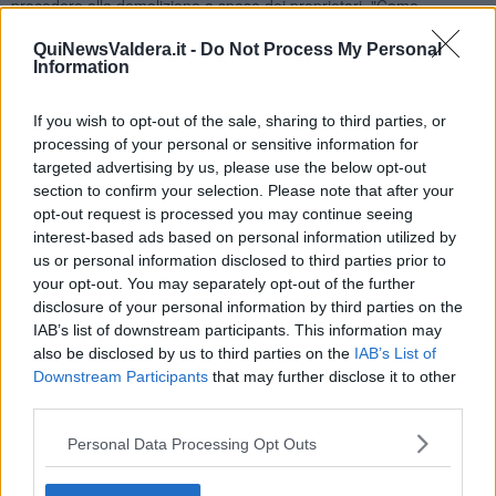
procedere alla demolizione a spese dei proprietari. "Come
amministrazione siamo profondamente amareggiati per l’esito del
contenzioso giudiziario e
avremmo sperato in un risultato
QuiNewsValdera.it -
Do Not Process My Personal
Information
diverso
- hanno spiegato dal Comune - anche per noi il bosco era
in realtà un parco trascurato che non necessitava di distanze da
rispettare. Tuttavia, anche quando non sono condivise, le sentenze
If you wish to opt-out of the sale, sharing to third parties, or
del Consiglio di Stato devono essere accettate, notificate ed
processing of your personal or sensitive information for
eseguite. Non esistono alternative".
targeted advertising by us, please use the below opt-out
section to confirm your selection. Please note that after your
opt-out request is processed you may continue seeing
interest-based ads based on personal information utilized by
La Giunta ponsacchina, inoltre, ha respinto la lettura politica della
us or personal information disclosed to third parties prior to
vicenda. "È una vicenda che ha soprattutto una natura tecnica -
your opt-out. You may separately opt-out of the further
hanno precisato - ed è proprio da questo punto di vista che
disclosure of your personal information by third parties on the
riteniamo corretto ripercorrerla, con senso di responsabilità e nel
IAB’s list of downstream participants. This information may
rispetto della famiglia Cerretini. Se ci atteniamo alla cronologia dei
also be disclosed by us to third parties on the
IAB’s List of
fatti, emerge che
alcuni errori sono stati commessi soprattutto
Downstream Participants
that may further disclose it to other
nella fase iniziale
, quando il permesso a costruire fu rilasciato, poi
third parties.
sospeso e successivamente riattivato. In quella fase, forse, la
politica avrebbe potuto assumere scelte diverse".
Personal Data Processing Opt Outs
"Da quel momento si è susseguita una lunga serie di sentenze,
ricorsi e impugnazioni che hanno allungato i tempi, ma non