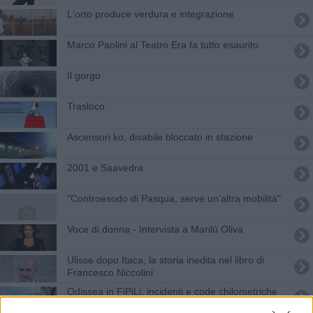
L'orto produce verdura e integrazione
Marco Paolini al Teatro Era fa tutto esaurito
Il gorgo
Trasloco
Ascensori ko, disabile bloccato in stazione
2001 e Saavedra
"Controesodo di Pasqua, serve un'altra mobilità"
Voce di donna - Intervista a Marilù Oliva
Ulisse dopo Itaca, la storia inedita nel libro di
Francesco Niccolini
Odissea in FiPiLi, incidenti e code chilometriche