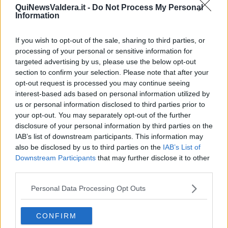
Per San Faustino la biorobotica è per tutti
QuiNewsValdera.it -
Do Not Process My Personal
Information
Via Francesca, nuovi disagi
If you wish to opt-out of the sale, sharing to third parties, or
Tre anni di disagi per colpa dei lavori
processing of your personal or sensitive information for
targeted advertising by us, please use the below opt-out
section to confirm your selection. Please note that after your
Da quattro mesi imprigionato in casa
opt-out request is processed you may continue seeing
interest-based ads based on personal information utilized by
Il sultano e le sue concubine
us or personal information disclosed to third parties prior to
your opt-out. You may separately opt-out of the further
​Mangiare la foglia e liberarsi dagli stronzi
disclosure of your personal information by third parties on the
IAB’s list of downstream participants. This information may
Quattro quadri sulla sindrome del viaggio
also be disclosed by us to third parties on the
IAB’s List of
Downstream Participants
that may further disclose it to other
"L'odissea di una insegnante nel periodo Covid"
third parties.
Uscito dall'odissea Covid il diacono ringrazia
Personal Data Processing Opt Outs
Pedalando sul percorso dedicato a Italo Geloni
CONFIRM