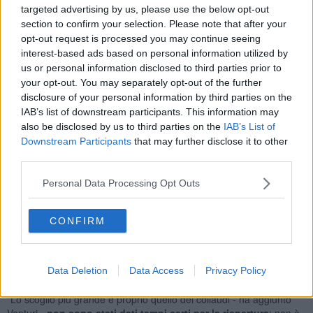
targeted advertising by us, please use the below opt-out
aumentare. "Dopo l'ultimo sopralluogo sono emersi ulteriori ritardi -
section to confirm your selection. Please note that after your
ha spiegato
Maria Cristina Venturi
, consigliera dell'
Associazione
opt-out request is processed you may continue seeing
Nazionale Emodializzati Dialisi e Trapianto
- al momento, sono
interest-based ads based on personal information utilized by
ancora in fase di completamento gli impianti, dopodiché
restano
da fare i collaudi
".
us or personal information disclosed to third parties prior to
your opt-out. You may separately opt-out of the further
disclosure of your personal information by third parties on the
IAB’s list of downstream participants. This information may
also be disclosed by us to third parties on the
IAB’s List of
Una storia ormai vecchia, che rischia di prolungarsi ulteriormente.
Downstream Participants
that may further disclose it to other
Già a Settembre dello scorso anno,
Venturi aveva lanciato
third parties.
l'allarme sullo stato dei lavori per il nuovo reparto
, che
all'epoca avrebbe dovuto aprire a fine Ottobre. Tanto che, in quella
Personal Data Processing Opt Outs
occasione, si era svolto anche
un sit-in di protesta di fronte
all'ospedale
.
CONFIRM
Aperto nel 2019, il cantiere dovrebbe dare una soluzione definitiva
per i pazienti che usufruiscono del servizio di dialisi, attualmente
offerto
all'interno di un modulo prefabbricato
. Che, inizialmente,
avrebbe dovuto rimanere per soli 6 mesi; ma che, alla fine, è
Data Deletion
Data Access
Privacy Policy
rimasto sino a oggi.
"Lo scoglio più grande è proprio quello dei collaudi - ha aggiunto
Venturi -
non sono stati dati tempi certi per la riapertura
: non è