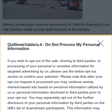
Sabato pomeriggio evento-spettacolo di Telluris Associati con
180 bambini delle scuole dell’infanzia di Pontedera
QuiNewsValdera.it -
Do Not Process My Personal
Information
PONTEDERA —
Piccoli alle prese con le fiabe, anzi, con i miti. In
If you wish to opt-out of the sale, sharing to third parties, or
particolare quello di Odisseo che nel pomeriggio di
sabato 9
processing of your personal or sensitive information for
maggio
alle 16,30, nel
piazzale del Museo Piaggio
, la compagnia
targeted advertising by us, please use the below opt-out
Telluris Associati
proporrà in una creativa reinterpretazione a
section to confirm your selection. Please note that after your
circa
180 bambini delle scuole d'infanzia
di Pontedera che
opt-out request is processed you may continue seeing
hanno aderito al progetto Atelier della Fiaba.
interest-based ads based on personal information utilized by
us or personal information disclosed to third parties prior to
Si tratta di una performance collettiva di teatro intitolata
La
your opt-out. You may separately opt-out of the further
briscola di Ulisse
.
disclosure of your personal information by third parties on the
IAB’s list of downstream participants. This information may