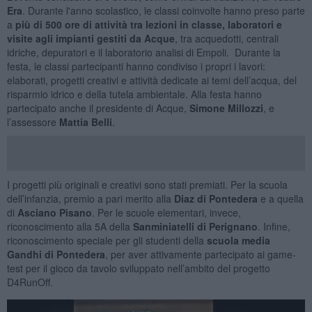
Era
. Durante l'anno scolastico, le classi coinvolte hanno preso parte
a
più di 500 ore di attività tra lezioni in classe, laboratori e
visite agli impianti gestiti da Acque
, tra acquedotti, centrali
idriche, depuratori e il laboratorio analisi di Empoli. Durante la
festa, le classi partecipanti hanno condiviso i propri i lavori:
elaborati, progetti creativi e attività dedicate ai temi dell’acqua, del
risparmio idrico e della tutela ambientale. Alla festa hanno
partecipato anche il presidente di Acque,
Simone Millozzi
, e
l’assessore
Mattia Belli
.
I progetti più originali e creativi sono stati premiati. Per la scuola
dell’infanzia, premio a pari merito alla
Diaz di Pontedera
e a quella
di
Asciano Pisano
. Per le scuole elementari, invece,
riconoscimento alla 5A della
Sanminiatelli di Perignano
. Infine,
riconoscimento speciale per gli studenti della
scuola media
Gandhi di Pontedera
, per aver attivamente partecipato ai game-
test per il gioco da tavolo sviluppato nell’ambito del progetto
D4RunOff.