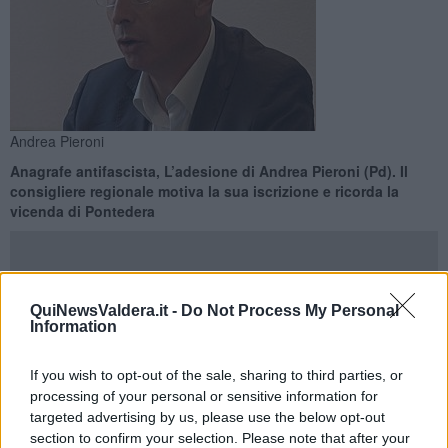
Andrea Pieroni
Anagrafe antifascista, L’adesione di Andrea Pieroni (Pd). Il
consigliere regionale motiva la sua iscrizione e ricorda la
vicenda di Pontedera
QuiNewsValdera.it -
Do Not Process My Personal
Information
PONTEDERA —
"Credo che oggi
testimoniare attivamente il
proprio sentire antifascista sia non solo importante ma anche
If you wish to opt-out of the sale, sharing to third parties, or
un atto dovuto
per chi, da sempre, ha messo al centro i valori
processing of your personal or sensitive information for
della democrazia e della nostra Costituzione. Per questo ho deciso
di iscrivermi all’Anagrafe nazionale antifascista promossa dal
targeted advertising by us, please use the below opt-out
Comune di Stazzema"., ha spiegato Pieroni.
section to confirm your selection. Please note that after your