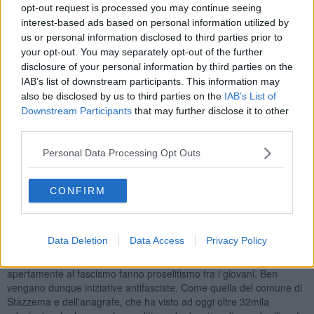
opt-out request is processed you may continue seeing
"L’ho fatto nelle scorse ore, come migliaia di altre persone per una
interest-based ads based on personal information utilized by
profonda convinzione verso i valori dell'antifascismo
e perchè,
us or personal information disclosed to third parties prior to
in Toscana, anche oggi, bisogna essere pronti più che mai a
your opt-out. You may separately opt-out of the further
mettere un argine a qualsiasi tipo di rivisitazione di un periodo buio
disclosure of your personal information by third parties on the
nella nostra storia. Per questo manifesto l'apprezzamento al
IAB’s list of downstream participants. This information may
sindaco di Pontedera Simone MiIlozzi rispetto alle prese di
also be disclosed by us to third parties on the
IAB’s List of
posizione di
Fratelli d'Italia
e di Giorgia Meloni che, volutamente,
Downstream Participants
that may further disclose it to other
hanno sbianchettato un modulo per non prendere apertamente le
distanze dal fascismo e che sono tornati in piazza proprio a
third parties.
Pontedera a manifestare. Chiedo: cosa impedisce a quel partito di
dichiarare il rispetto di leggi e Costituzione?"
Personal Data Processing Opt Outs
CONFIRM
"
Anche in Toscana, purtroppo, abbiamo visto ripetersi episodi
di riabilitazione politica di un passato funesto per il nostro
Data Deletion
Data Access
Privacy Policy
paese, di intolleranza verso i valori della convivenza civile, di
violenza e di razzismo.
Alcune forze politiche, richiamandosi
apertamente al fascismo fanno proselitismo tra i giovani. Ben
vengano dunque iniziative antifasciste. Come quella del comune di
Stazzema e dell'anagrafe, che ha visto ad oggi oltre 32mila