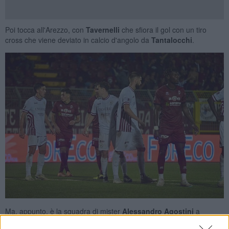
Poi tocca all'Arezzo, con
Tavernelli
che sfiora il gol con un tiro
cross che viene deviato in calcio d'angolo da
Tantalocchi
.
Ma, appunto, è la squadra di mister
Alessandro Agostini
a
sfiorare il gol a più riprese. A cominciare da
Italeng
: l'attaccante