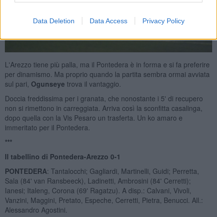
Data Deletion
Data Access
Privacy Policy
L'Arezzo tiene più palla, ma il Pontedera è in forma e si fa preferire
per dinamismo. Ma proprio quando la partita sembra ormai avviata
sul pari,
Ogunseye
trova il vantaggio.
Doccia freddissima per i granata, che nonostante i 5' di recupero
non si rimettono in carreggiata. Arriva così la sconfitta casalinga,
dopo quella con la Vis Pesaro un trasferta. Un ko amaro e
immeritato per il Pontedera.
***
Il tabellino di Pontedera-Arezzo 0-1
PONTEDERA
: Tantalocchi; Gagliardi, Martinelli, Guidi; Perretta,
Sala (84' van Ransbeeck), Ladinetti, Ambrosini (84' Cerretti);
Ianesi; Italeng, Corona (69' Ragatzu). A disp.: Calvani, Vivoli,
Vanzini, Maggini, Pretato, Espeche, Cerretti, Pietra, Benucci. All.:
Alessandro Agostini.