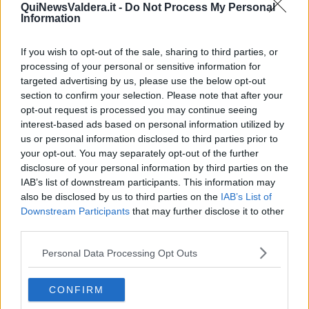
scuola Atalanta prova l'acrobazia in area, ma anche stavolta la
QuiNewsValdera.it -
Do Not Process My Personal
palla va fuori.
Information
La più grande occasione capita sulla testa di
Martinelli
: su calcio
d'angolo, il difensore granata incorna, ma
Trombini
compie un
If you wish to opt-out of the sale, sharing to third parties, or
mezzo miracolo. Poco dopo è la volta di
Sala
, dopo un'azione
processing of your personal or sensitive information for
orchestra da
Ianesi
, che trova Corona nel mezzo all'area: sulla
targeted advertising by us, please use the below opt-out
sponda dell'attaccante, il centrocampista da posizione perfetta non
section to confirm your selection. Please note that after your
incrocia il tiro e sprecata tutto.
opt-out request is processed you may continue seeing
interest-based ads based on personal information utilized by
Nella ripresa i ritmi si abbassano da entrambi i lati e la prima
us or personal information disclosed to third parties prior to
occasione arriva dopo una ventina di minuti ancora con Corona,
your opt-out. You may separately opt-out of the further
che si libera da un avversario e scarica il destro, bloccato da
disclosure of your personal information by third parties on the
Trombini.
IAB’s list of downstream participants. This information may
also be disclosed by us to third parties on the
IAB’s List of
Downstream Participants
that may further disclose it to other
third parties.
Personal Data Processing Opt Outs
CONFIRM